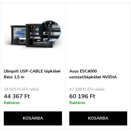
l
n
i
d
s
e
t
z
á
é
j
Ubiquiti USP-CABLE tápkábel
Asus ESC4000
s
Bézs 1,5 m
sorozat/tápkábel NVIDIA
H100-hoz
a
34 935 Ft ÁFA nélkül
47 398 Ft ÁFA nélkül
e
44 367 Ft
60 196 Ft
Raktáron
Raktáron
KOSÁRBA
KOSÁRBA