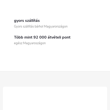
L
i
gyors szállítás
Gyors szállítás bárhol Magyarországon
s
Több mint 92 000 átvételi pont
t
egész Magyaroszágon
a
i
r
L
á
á
n
b
y