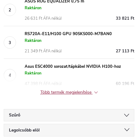
ASUS ROG EQUALIZER 0,75 m
Raktáron
26 631 Ft ÁFA nélkül
33 821 Ft
RS720A-E11/H100 GPU 90SKS000-M7BAN0
Raktáron
21 349 Ft ÁFA nélkül
27 113 Ft
Asus ESC4000 sorozat/tápkábel NVIDIA H100-hoz
Raktáron
47 398 Ft ÁFA nélkül
60 196 Ft
Több termék megjelenítése
Szűrő
T
Legolcsóbb elöl