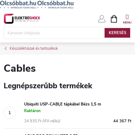
Ugrás
KOSÁR
a
fő
KERESÉS
tartalomhoz
Készülékházak és tartozékok
Cables
Legnépszerűbb termékek
Ubiquiti USP-CABLE tápkábel Bézs 1,5 m
Raktáron
34 935 Ft ÁFA nélkül
44 367 Ft