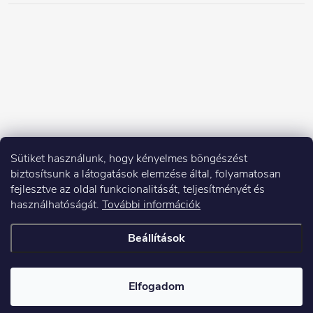
Sütiket használunk, hogy kényelmes böngészést
biztosítsunk a látogatások elemzése által, folyamatosan
fejlesztve az oldal funkcionalitását, teljesítményét és
használhatóságát.
További információk
Beállítások
Copyright 2026
Elektroshock.hu
. Minden jog fenntartva.
Elfogadom
Shoptet készítette