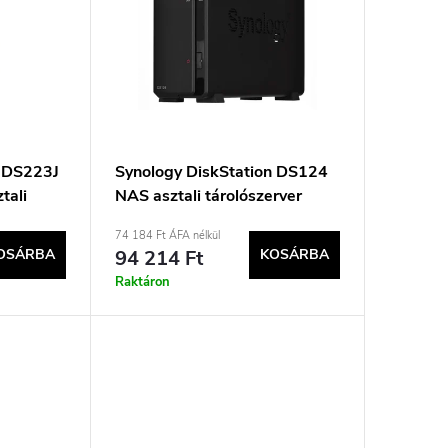
n DS223J
Synology DiskStation DS124
tali
NAS asztali tárolószerver
Ethernet-kapcsolattal, fekete,
74 184 Ft ÁFA nélkül
R4
RTD1619B
OSÁRBA
94 214 Ft
KOSÁRBA
 Fehér
Raktáron