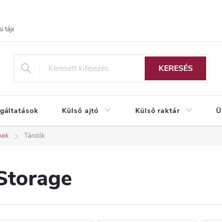
i tájékoztató
KERESÉS
lgáltatások
Külső ajtó
Külső raktár
Ü
ékek
Tárolók
Storage