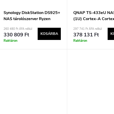
Synology DiskStation DS925+
QNAP TS-433eU NA
NAS tárolószerver Ryzen
(1U) Cortex-A Corte
Embedded V1500B 4 GB
GB 0 TB QNAP Turb
260 480 Ft ÁFA nélkül
297 741 Ft ÁFA nélkül
DDR4 0 TB Fekete
rendszer, fekete
330 809 Ft
KOSÁRBA
378 131 Ft
K
Raktáron
Raktáron