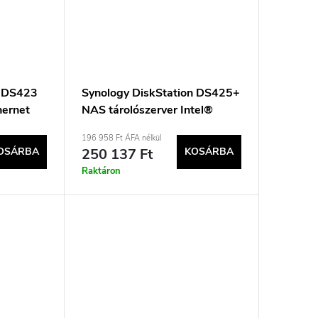
n DS423
Synology DiskStation DS425+
hernet
NAS tárolószerver Intel®
e,
Celeron® J4125 2 GB DDR4 0
196 958 Ft ÁFA nélkül
TB Fekete
OSÁRBA
250 137 Ft
KOSÁRBA
Raktáron