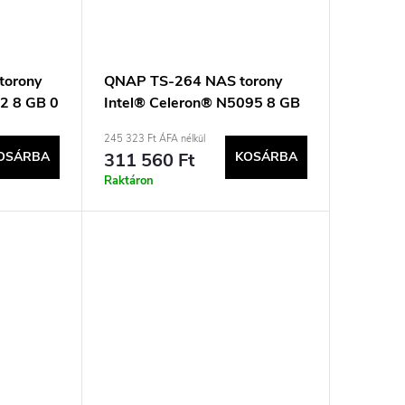
torony
QNAP TS-264 NAS torony
12 8 GB 0
Intel® Celeron® N5095 8 GB
0 TB QNAP QTS Fekete,
245 323 Ft ÁFA nélkül
Arany
OSÁRBA
311 560 Ft
KOSÁRBA
Raktáron