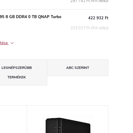
297 741 Ft ÁFA nélkül
095 8 GB DDR4 0 TB QNAP Turbo
422 932 Ft
333 017 Ft ÁFA nélkül
ítése
LEGNÉPSZERŰBB
ABC SZERINT
TERMÉKEK