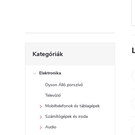
d
a
l
s
Kategóriák
Kategóriák
átugrása
ó
p
Elektronika
Dyson Álló porszívó
a
Televízió
n
Mobiltelefonok és táblagépek
Számítógépek és iroda
e
Audio