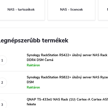
NAS - tartozékok
NAS - licencek
Legnépszerűbb termékek
Synology RackStation RS422+ úložný server NAS Rac
DDR4 DSM Černá
Raktáron
Synology RackStation RS822+ úložný server NAS R
DSM
Raktáron
QNAP TS-433eU NAS Rack (1U) Cortex-A Cortex-A55
fekete