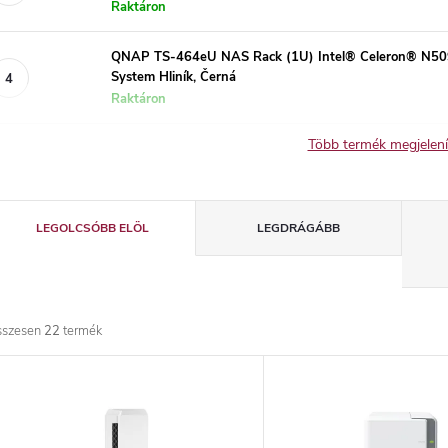
Raktáron
QNAP TS-464eU NAS Rack (1U) Intel® Celeron® N5
System Hliník, Černá
Raktáron
Több termék megjelen
T
LEGOLCSÓBB ELÖL
LEGDRÁGÁBB
e
r
sszesen
22
termék
m
T
é
e