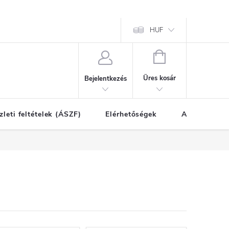
HUF
KOSÁR
Üres kosár
Bejelentkezés
zleti feltételek (ÁSZF)
Elérhetőségek
A vásárlás l