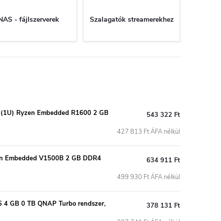
NAS - fájlszerverek
Szalagatók streamerekhez
k (1U) Ryzen Embedded R1600 2 GB
543 322 Ft
427 813 Ft ÁFA nélkül
yzen Embedded V1500B 2 GB DDR4
634 911 Ft
499 930 Ft ÁFA nélkül
 4 GB 0 TB QNAP Turbo rendszer,
378 131 Ft