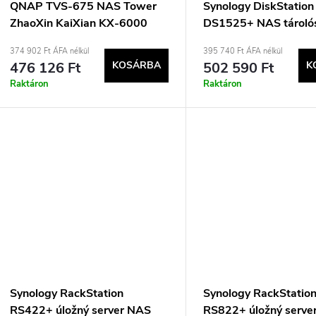
QNAP TVS-675 NAS Tower
Synology DiskStation
ZhaoXin KaiXian KX-6000
DS1525+ NAS tároló
KX-U6580 8 GB DDR4 0 TB
Ryzen Embedded V1
374 902 Ft ÁFA nélkül
395 740 Ft ÁFA nélkül
QuTS hero Černá
GB DDR4 0 TB Feket
476 126 Ft
KOSÁRBA
502 590 Ft
K
Raktáron
Raktáron
Synology RackStation
Synology RackStatio
RS422+ úložný server NAS
RS822+ úložný serve