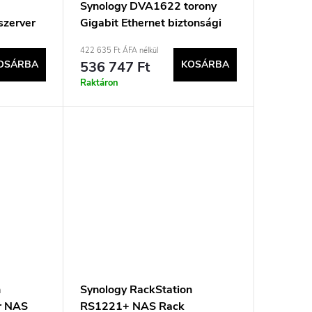
Synology DVA1622 torony
szerver
Gigabit Ethernet biztonsági
500B 8
berendezéskezelő szerver
422 635 Ft ÁFA nélkül
e
OSÁRBA
536 747 Ft
KOSÁRBA
Raktáron
n
Synology RackStation
r NAS
RS1221+ NAS Rack