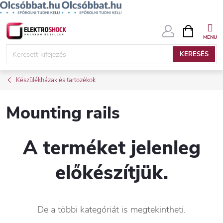
Ugrás
KOSÁR
a
fő
KERESÉS
tartalomhoz
Készülékházak és tartozékok
Mounting rails
A terméket jelenleg
előkészítjük.
De a többi kategóriát is megtekintheti.