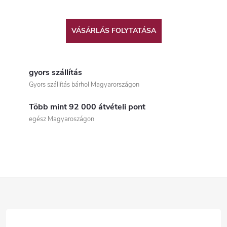
VÁSÁRLÁS FOLYTATÁSA
gyors szállítás
Gyors szállítás bárhol Magyarországon
Több mint 92 000 átvételi pont
egész Magyaroszágon
L
á