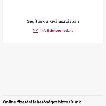
b
l
é
info
@
elektroshock.hu
c
Online fizetési lehetőséget biztosítunk