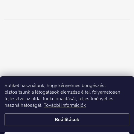
Sütiket használunk, hogy kényelmes böngészést
biztosítsunk a látogatások elemzése által, folyamatosan
fejlesztve az oldal funkcionalitását, teljesítményét és
használhatóságát.
További információk
Beállítások
Copyright 2026
Elektroshock.hu
. Minden jog fenntartva.