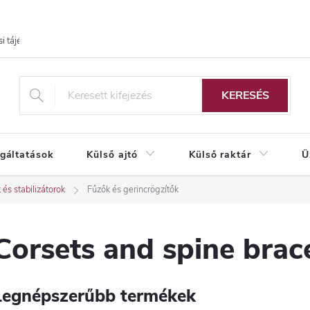
i tájékoztató
KERESÉS
lgáltatások
Külső ajtó
Külső raktár
Ü
 és stabilizátorok
Fűzők és gerincrögzítők
Corsets and spine brac
Legnépszerűbb termékek