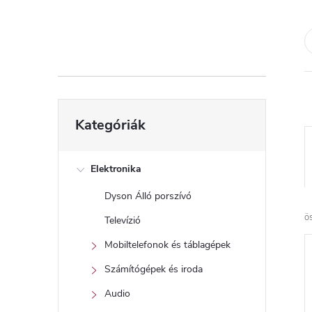
d
a
l
s
Kategóriák
Kategóriák
átugrása
ó
p
Elektronika
Dyson Álló porszívó
a
ö
Televízió
n
Mobiltelefonok és táblagépek
Számítógépek és iroda
e
Audio