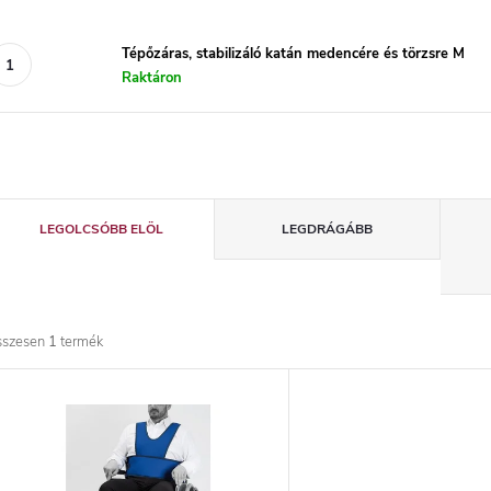
Tépőzáras, stabilizáló katán medencére és törzsre M
Raktáron
T
LEGOLCSÓBB ELÖL
LEGDRÁGÁBB
e
r
sszesen
1
termék
m
T
é
e