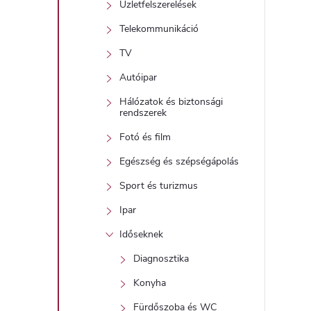
Üzletfelszerelések
t
Telekommunikáció
TV
j
Autóipar
i
Hálózatok és biztonsági
r
rendszerek
Fotó és film
Egészség és szépségápolás
Sport és turizmus
Ipar
í
Időseknek
t
Diagnosztika
Konyha
Fürdőszoba és WC