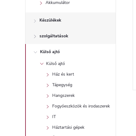
l
Akkumulátor
Készülékek
szolgáltatások
Külső ajtó
Külső ajtó
Ház és kert
Tápegység
l
Hangszerek
i
Fogyóeszközök és irodaszerek
IT
i
Háztartási gépek