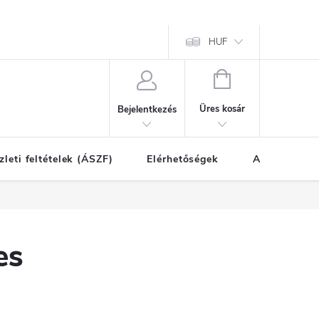
HUF
KOSÁR
Üres kosár
Bejelentkezés
zleti feltételek (ÁSZF)
Elérhetőségek
A vásárlás l
es