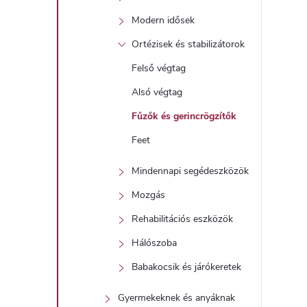
Modern idősek
l
Ortézisek és stabilizátorok
Felső végtag
Alsó végtag
Fűzők és gerincrögzítők
Feet
i
Mindennapi segédeszközök
Mozgás
Rehabilitációs eszközök
Hálószoba
Babakocsik és járókeretek
Gyermekeknek és anyáknak