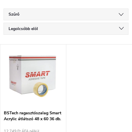
Szűrő
T
Legolcsóbb elöl
e
Legdrágább
T
Legnépszerűbb termékek
r
e
ABC szerint
m
r
é
m
k
é
e
BSTech ragasztószalag Smart
Acrylic átlátszó 48 x 60 36 db.
k
12 749 Ft ÁFA nélkül