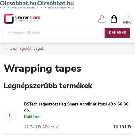
Ugrás
KOSÁR
a
fő
KERESÉS
tartalomhoz
Csomagolóanyagok
Wrapping tapes
Legnépszerűbb termékek
BSTech ragasztószalag Smart Acrylic átlátszó 48 x 60 36
db.
Raktáron
12 749 Ft ÁFA nélkül
16 191 Ft