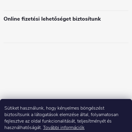
e
i
Online fizetési lehetőséget biztosítunk
Sütiket használunk, hogy kényelmes böngészést
biztosítsunk a látogatások elemzése által, folyamatosan
fejlesztve az oldal funkcionalitását, teljesítményét és
használhatóságát.
További információk