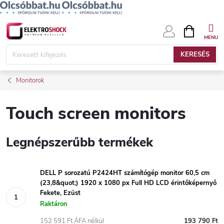
Ugrás
KOSÁR
a
fő
KERESÉS
tartalomhoz
Monitorok
Touch screen monitors
Legnépszerűbb termékek
DELL P sorozatú P2424HT számítógép monitor 60,5 cm
(23,8&quot;) 1920 x 1080 px Full HD LCD érintőképernyő
Fekete, Ezüst
Raktáron
152 591 Ft ÁFA nélkül
193 790 Ft