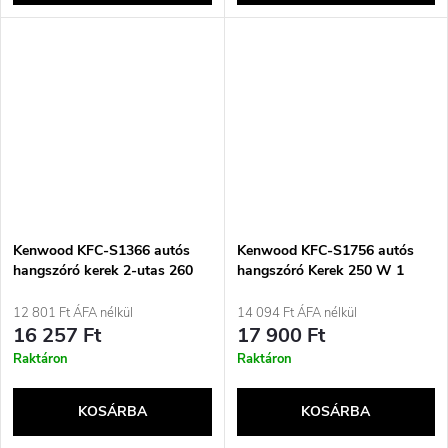
Kenwood KFC-S1366 autós
Kenwood KFC-S1756 autós
hangszóró kerek 2-utas 260
hangszóró Kerek 250 W 1
W 2 darab
darab
12 801 Ft ÁFA nélkül
14 094 Ft ÁFA nélkül
16 257 Ft
17 900 Ft
Raktáron
Raktáron
KOSÁRBA
KOSÁRBA