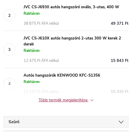
JVC CS-J6930 autós hangszóró ovális, 3-utas, 400 W
Raktáron
38 875 Ft ÁFA nélkül
49 371 Ft
JVC CS-J610X autós hangszóró 2-utas 300 W kerek 2
darab
Raktáron
12 475 Ft ÁFA nélkül
15 843 Ft
Autós hangszórók KENWOOD KFC-S1356
Raktáron
12 150 Ft ÁFA nélkül
15 430 Ft
Több termék megjelenítése
Szűrő