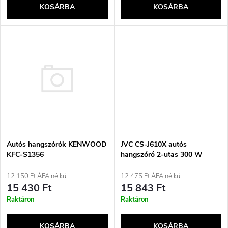
e
KOSÁRBA
KOSÁRBA
l
n
i
d
s
e
t
z
á
é
j
Autós hangszórók KENWOOD
JVC CS-J610X autós
s
KFC-S1356
hangszóró 2-utas 300 W
kerek 2 darab
a
12 150 Ft ÁFA nélkül
12 475 Ft ÁFA nélkül
e
15 430 Ft
15 843 Ft
Raktáron
Raktáron
KOSÁRBA
KOSÁRBA