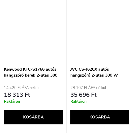
Kenwood KFC-S1766 autós
JVC CS-J620X autós
hangszóró kerek 2-utas 300
hangszóró 2-utas 300 W
W 2 darab
kerek
14 420 Ft ÁFA nélkül
28 107 Ft ÁFA nélkül
18 313 Ft
35 696 Ft
Raktáron
Raktáron
KOSÁRBA
KOSÁRBA