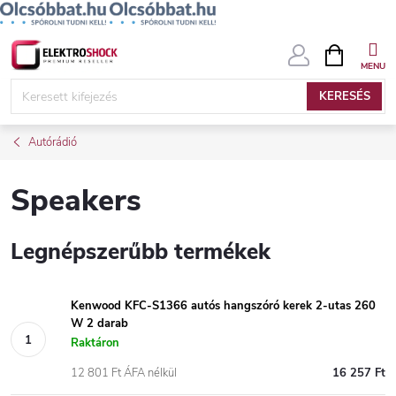
Ugrás
KOSÁR
a
fő
KERESÉS
tartalomhoz
Autórádió
Speakers
Legnépszerűbb termékek
Kenwood KFC-S1366 autós hangszóró kerek 2-utas 260
W 2 darab
Raktáron
12 801 Ft ÁFA nélkül
16 257 Ft