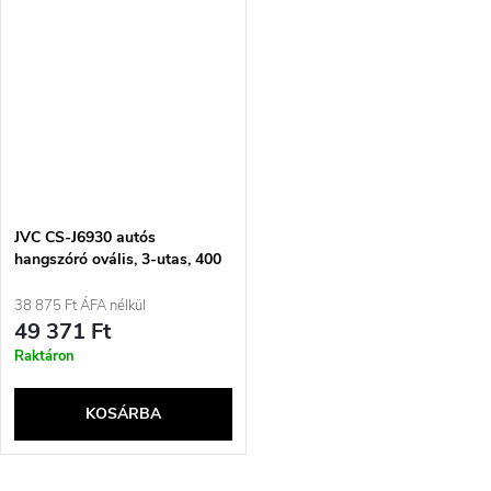
JVC CS-J6930 autós
hangszóró ovális, 3-utas, 400
W
38 875 Ft ÁFA nélkül
49 371 Ft
Raktáron
KOSÁRBA