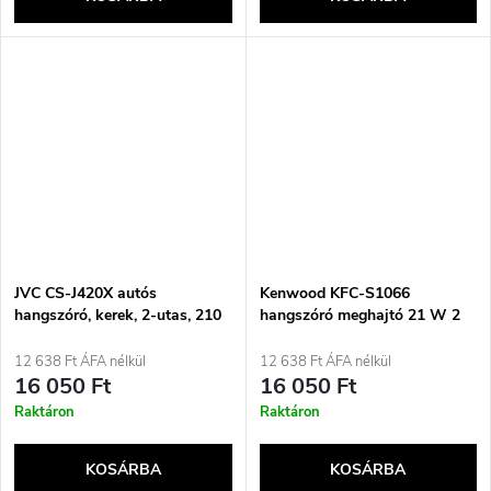
JVC CS-J420X autós
Kenwood KFC-S1066
hangszóró, kerek, 2-utas, 210
hangszóró meghajtó 21 W 2
W
darab Teljes tartományú
hangszóró
12 638 Ft ÁFA nélkül
12 638 Ft ÁFA nélkül
16 050 Ft
16 050 Ft
Raktáron
Raktáron
KOSÁRBA
KOSÁRBA