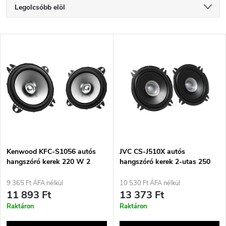
T
Legolcsóbb elöl
e
Legdrágább
T
Legnépszerűbb termékek
r
e
ABC szerint
m
r
é
m
k
é
e
Kenwood KFC-S1056 autós
JVC CS-J510X autós
hangszóró kerek 220 W 2
hangszóró kerek 2-utas 250
k
darab
W 2 darab
k
9 365 Ft ÁFA nélkül
10 530 Ft ÁFA nélkül
e
11 893 Ft
13 373 Ft
r
Raktáron
Raktáron
k