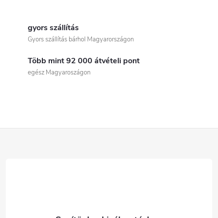
L
i
gyors szállítás
Gyors szállítás bárhol Magyarországon
s
Több mint 92 000 átvételi pont
t
egész Magyaroszágon
a
i
r
L
á
á
n
b
y
í
l