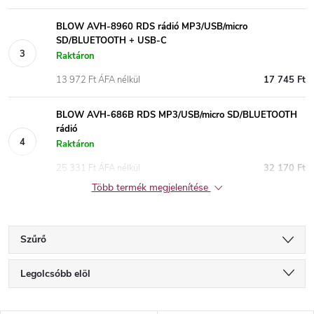
BLOW AVH-8960 RDS rádió MP3/USB/micro
SD/BLUETOOTH + USB-C
Raktáron
13 972 Ft ÁFA nélkül
17 745 Ft
BLOW AVH-686B RDS MP3/USB/micro SD/BLUETOOTH
rádió
Raktáron
25 331 Ft ÁFA nélkül
32 170 Ft
Több termék megjelenítése
Szűrő
T
Legolcsóbb elöl
e
Legdrágább