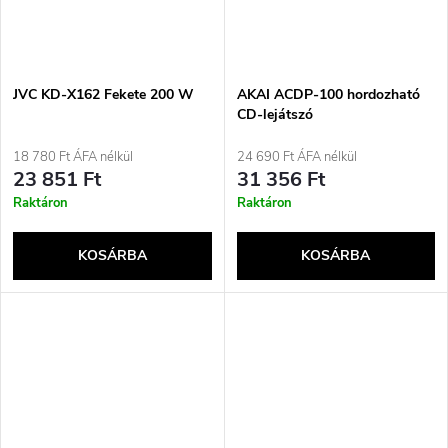
JVC KD-X162 Fekete 200 W
AKAI ACDP-100 hordozható
CD-lejátszó
18 780 Ft ÁFA nélkül
24 690 Ft ÁFA nélkül
23 851 Ft
31 356 Ft
Raktáron
Raktáron
KOSÁRBA
KOSÁRBA