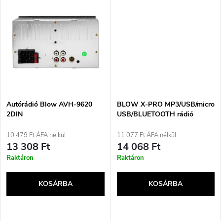
i
d
s
e
t
z
á
é
j
Autórádió Blow AVH-9620
BLOW X-PRO MP3/USB/micro
s
2DIN
USB/BLUETOOTH rádió
autóba, fekete
a
10 479 Ft ÁFA nélkül
11 077 Ft ÁFA nélkül
e
13 308 Ft
14 068 Ft
Raktáron
Raktáron
KOSÁRBA
KOSÁRBA