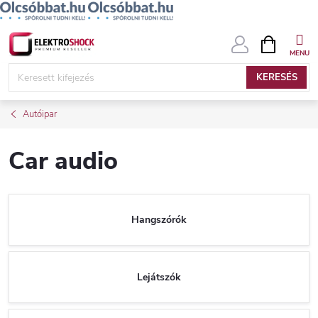
Ugrás
KOSÁR
a
fő
KERESÉS
tartalomhoz
Autóipar
Car audio
Hangszórók
Lejátszók