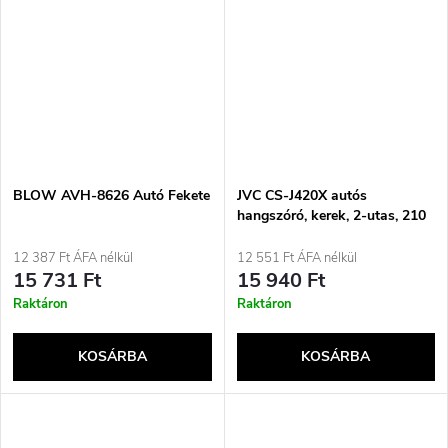
BLOW AVH-8626 Autó Fekete
JVC CS-J420X autós
hangszóró, kerek, 2-utas, 210
W
12 387 Ft ÁFA nélkül
12 551 Ft ÁFA nélkül
15 731 Ft
15 940 Ft
Raktáron
Raktáron
KOSÁRBA
KOSÁRBA