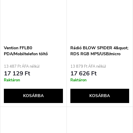
Vention FFLB0
Rádió BLOW SPIDER 4&quot;
PDA/Mobiltelefon töltő
RDS RGB MP5/USB/micro
univerzális fekete szivargyújtó
SD/BLUETOOTH
gyors töltő autóba
13 487 Ft ÁFA nélkül
13 879 Ft ÁFA nélkül
17 129 Ft
17 626 Ft
Raktáron
Raktáron
KOSÁRBA
KOSÁRBA