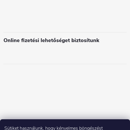
e
m
e
i
Online fizetési lehetőséget biztosítunk
Sütiket használunk, hogy kényelmes böngészést