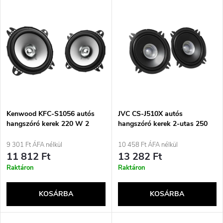
T
Legnépszerűbb termékek
r
e
ABC szerint
m
r
é
m
k
é
e
Kenwood KFC-S1056 autós
JVC CS-J510X autós
hangszóró kerek 220 W 2
hangszóró kerek 2-utas 250
k
darab
W 2 darab
k
9 301 Ft ÁFA nélkül
10 458 Ft ÁFA nélkül
e
11 812 Ft
13 282 Ft
r
Raktáron
Raktáron
k
e
KOSÁRBA
KOSÁRBA
l
n