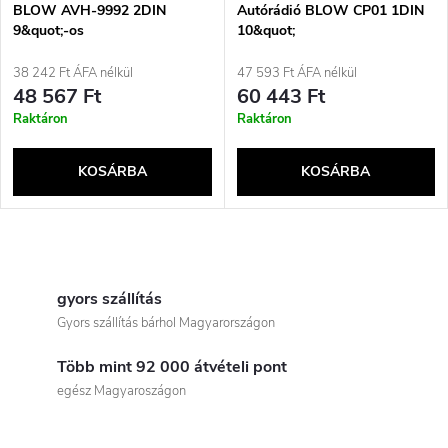
BLOW AVH-9992 2DIN
Autórádió BLOW CP01 1DIN
9&quot;-os
10&quot;
Android/WiFi/GPS/CARPLAY
Android/WiFi/GPS/CARPLAY
rádió
forgatható
38 242 Ft ÁFA nélkül
47 593 Ft ÁFA nélkül
48 567 Ft
60 443 Ft
Raktáron
Raktáron
KOSÁRBA
KOSÁRBA
L
i
gyors szállítás
Gyors szállítás bárhol Magyarországon
s
Több mint 92 000 átvételi pont
t
egész Magyaroszágon
a