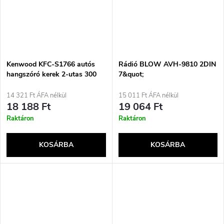
Kenwood KFC-S1766 autós
Rádió BLOW AVH-9810 2DIN
hangszóró kerek 2-utas 300
7&quot;
W 2 darab
14 321 Ft ÁFA nélkül
15 011 Ft ÁFA nélkül
18 188 Ft
19 064 Ft
Raktáron
Raktáron
KOSÁRBA
KOSÁRBA