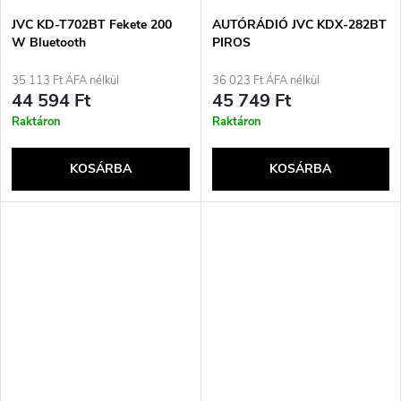
JVC KD-T702BT Fekete 200
AUTÓRÁDIÓ JVC KDX-282BT
W Bluetooth
PIROS
35 113 Ft ÁFA nélkül
36 023 Ft ÁFA nélkül
44 594 Ft
45 749 Ft
Raktáron
Raktáron
KOSÁRBA
KOSÁRBA