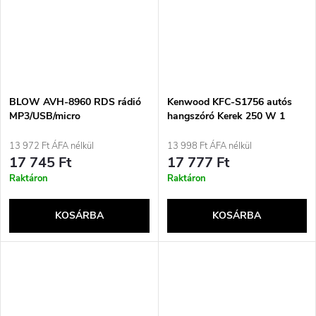
BLOW AVH-8960 RDS rádió
Kenwood KFC-S1756 autós
MP3/USB/micro
hangszóró Kerek 250 W 1
SD/BLUETOOTH + USB-C
darab
13 972 Ft ÁFA nélkül
13 998 Ft ÁFA nélkül
17 745 Ft
17 777 Ft
Raktáron
Raktáron
KOSÁRBA
KOSÁRBA