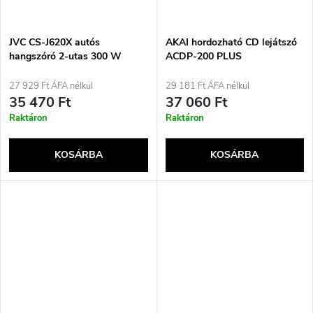
JVC CS-J620X autós
AKAI hordozható CD lejátszó
hangszóró 2-utas 300 W
ACDP-200 PLUS
kerek
27 929 Ft ÁFA nélkül
29 181 Ft ÁFA nélkül
35 470 Ft
37 060 Ft
Raktáron
Raktáron
KOSÁRBA
KOSÁRBA