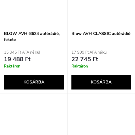
BLOW AVH-8624 autórádió,
Blow AVH CLASSIC autórádió
fekete
15 345 Ft ÁFA nélkül
17 909 Ft ÁFA nélkül
19 488 Ft
22 745 Ft
Raktáron
Raktáron
KOSÁRBA
KOSÁRBA