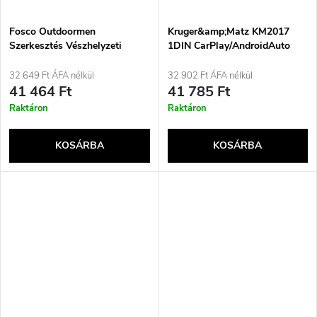
Fosco Outdoormen
Kruger&amp;Matz KM2017
Szerkesztés Vészhelyzeti
1DIN CarPlay/AndroidAuto
Rádió. Napelemes dinamó
autórádió
32 649 Ft ÁFA nélkül
32 902 Ft ÁFA nélkül
41 464 Ft
41 785 Ft
Raktáron
Raktáron
KOSÁRBA
KOSÁRBA