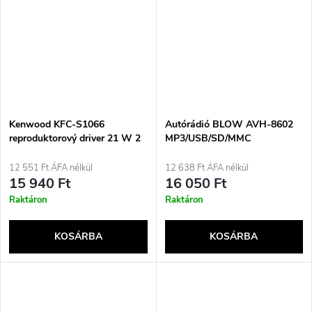
Kenwood KFC-S1066
Autórádió BLOW AVH-8602
reproduktorový driver 21 W 2
MP3/USB/SD/MMC
kusů Celorozsahový
reproduktor
12 551 Ft ÁFA nélkül
12 638 Ft ÁFA nélkül
15 940 Ft
16 050 Ft
Raktáron
Raktáron
KOSÁRBA
KOSÁRBA