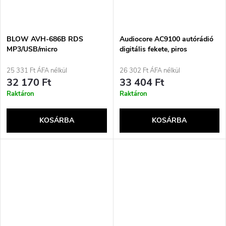
BLOW AVH-686B RDS
Audiocore AC9100 autórádió
MP3/USB/micro
digitális fekete, piros
SD/BLUETOOTH rádió
25 331 Ft ÁFA nélkül
26 302 Ft ÁFA nélkül
32 170 Ft
33 404 Ft
Raktáron
Raktáron
KOSÁRBA
KOSÁRBA