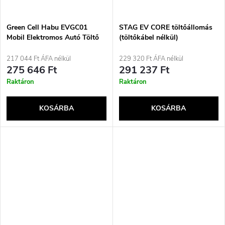
Green Cell Habu EVGC01
STAG EV CORE töltőállomás
Mobil Elektromos Autó Töltő
(töltőkábel nélkül)
11 kW 7 m 2-es Típusú CEE
Fali Doboz Fekete
217 044 Ft ÁFA nélkül
229 320 Ft ÁFA nélkül
275 646 Ft
291 237 Ft
Raktáron
Raktáron
KOSÁRBA
KOSÁRBA