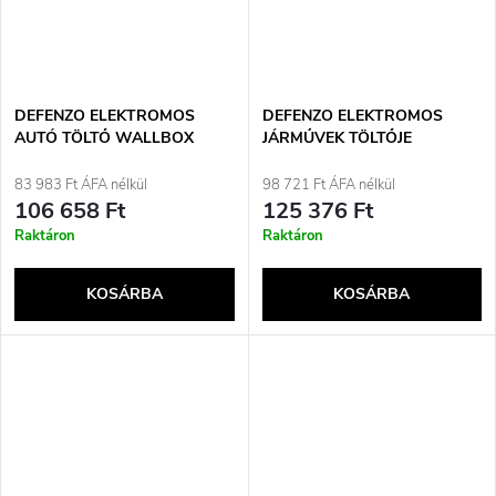
DEFENZO ELEKTROMOS
DEFENZO ELEKTROMOS
AUTÓ TÖLTŐ WALLBOX
JÁRMŰVEK TÖLTŐJE
HOME AC11 OKOS
WALLBOX PRO AC22 SMART
83 983 Ft ÁFA nélkül
98 721 Ft ÁFA nélkül
106 658 Ft
125 376 Ft
Raktáron
Raktáron
KOSÁRBA
KOSÁRBA