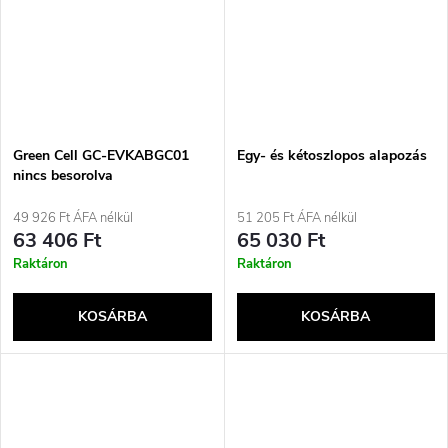
Green Cell GC-EVKABGC01
Egy- és kétoszlopos alapozás
nincs besorolva
49 926 Ft ÁFA nélkül
51 205 Ft ÁFA nélkül
63 406 Ft
65 030 Ft
Raktáron
Raktáron
KOSÁRBA
KOSÁRBA