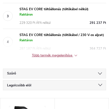
STAG EV CORE töltőállomás (töltőkábel nélkül)
Raktáron
229 320 Ft ÁFA nélkül
291 237 Ft
STAG EV CORE töltőállomás (töltőkábel / 230 V-os aljzat)
Raktáron
287 187 Ft ÁFA nélkül
364 727 Ft
Több termék megjelenítése
Szűrő
T
Legolcsóbb elöl
e
Legdrágább
T
Legnépszerűbb termékek