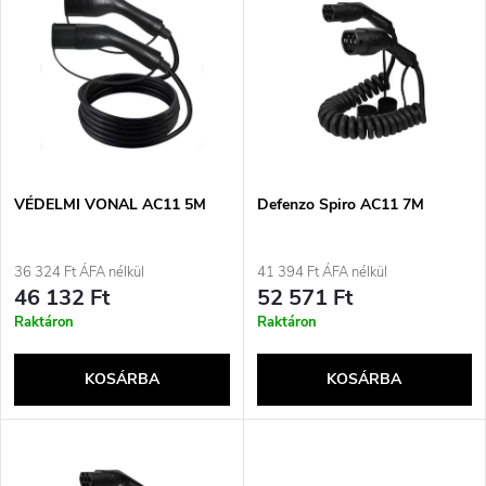
r
e
ABC szerint
m
r
é
m
k
é
e
VÉDELMI VONAL AC11 5M
Defenzo Spiro AC11 7M
k
k
36 324 Ft ÁFA nélkül
41 394 Ft ÁFA nélkül
e
46 132 Ft
52 571 Ft
r
Raktáron
Raktáron
k
e
KOSÁRBA
KOSÁRBA
l
n
i