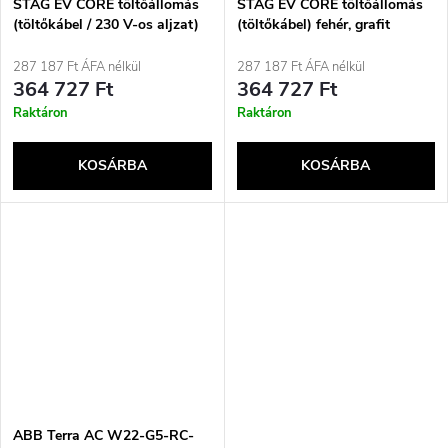
STAG EV CORE töltőállomás
STAG EV CORE töltőállomás
(töltőkábel / 230 V-os aljzat)
(töltőkábel) fehér, grafit
287 187 Ft ÁFA nélkül
287 187 Ft ÁFA nélkül
364 727 Ft
364 727 Ft
Raktáron
Raktáron
KOSÁRBA
KOSÁRBA
ABB Terra AC W22-G5-RC-