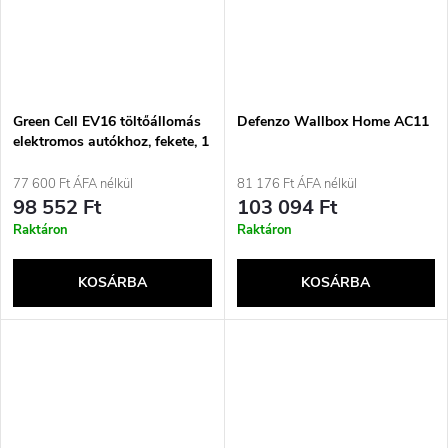
Green Cell EV16 töltőállomás
Defenzo Wallbox Home AC11
elektromos autókhoz, fekete, 1
beépített LCD kijelzővel
77 600 Ft ÁFA nélkül
81 176 Ft ÁFA nélkül
98 552 Ft
103 094 Ft
Raktáron
Raktáron
KOSÁRBA
KOSÁRBA