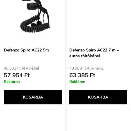
d
s
e
t
z
á
é
j
Defenzo Spiro AC22 5m
Defenzo Spiro AC22 7 m –
s
autós töltőkábel
a
45 633 Ft ÁFA nélkül
49 909 Ft ÁFA nélkül
e
57 954 Ft
63 385 Ft
Raktáron
Raktáron
KOSÁRBA
KOSÁRBA