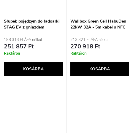
Słupek pojędzym do ładoarki
Wallbox Green Cell HabuDen
STAG EV z gniazdem
22kW 32A - 5m kabel s NFC
198 313 Ft ÁFA nélkül
213 321 Ft ÁFA nélkül
251 857 Ft
270 918 Ft
Raktáron
Raktáron
KOSÁRBA
KOSÁRBA