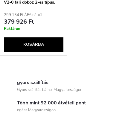
V2-0 fali doboz 2-es típus,
22kW, fekete, szürke
299 154 Ft ÁFA nélkül
379 926 Ft
Raktáron
KOSÁRBA
L
i
gyors szállítás
Gyors szállítás bárhol Magyarországon
s
Több mint 92 000 átvételi pont
t
egész Magyaroszágon
a
i