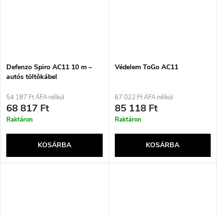
Defenzo Spiro AC11 10 m –
Védelem ToGo AC11
autós töltőkábel
54 187 Ft ÁFA nélkül
67 022 Ft ÁFA nélkül
68 817 Ft
85 118 Ft
Raktáron
Raktáron
KOSÁRBA
KOSÁRBA