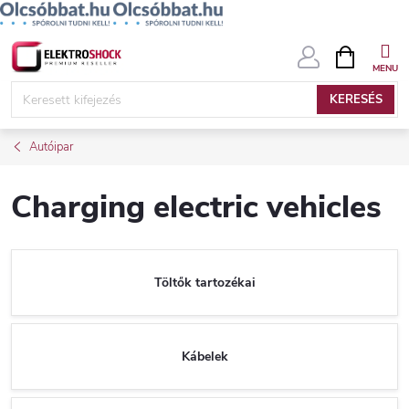
Ugrás
KOSÁR
a
fő
KERESÉS
tartalomhoz
Autóipar
Charging electric vehicles
Töltők tartozékai
Kábelek