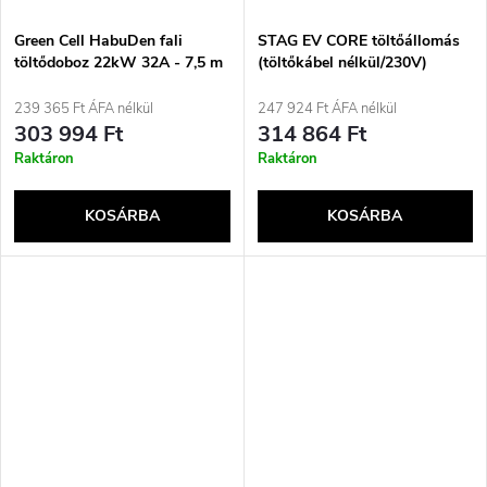
Green Cell HabuDen fali
STAG EV CORE töltőállomás
töltődoboz 22kW 32A - 7,5 m
(töltőkábel nélkül/230V)
kábel NFC-vel
239 365 Ft ÁFA nélkül
247 924 Ft ÁFA nélkül
303 994 Ft
314 864 Ft
Raktáron
Raktáron
KOSÁRBA
KOSÁRBA