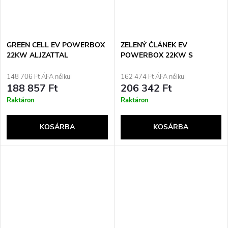
GREEN CELL EV POWERBOX
ZELENÝ ČLÁNEK EV
22KW ALJZATTAL
POWERBOX 22KW S
KABELEM
148 706 Ft ÁFA nélkül
162 474 Ft ÁFA nélkül
188 857 Ft
206 342 Ft
Raktáron
Raktáron
KOSÁRBA
KOSÁRBA