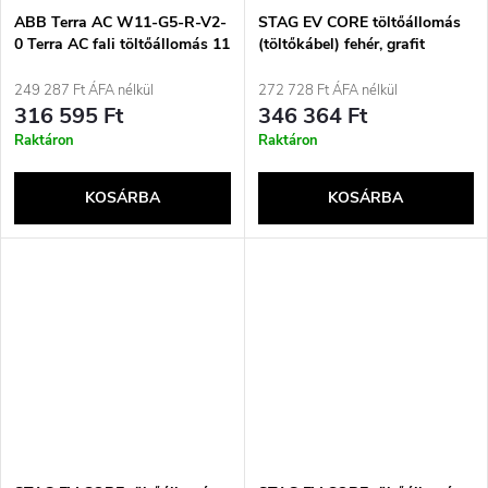
ABB Terra AC W11-G5-R-V2-
STAG EV CORE töltőállomás
0 Terra AC fali töltőállomás 11
(töltőkábel) fehér, grafit
kW, 2-es típus, 5 m kábel,
háromfázisú/16 A, RFID-vel,
249 287 Ft ÁFA nélkül
272 728 Ft ÁFA nélkül
2-es verzió
316 595 Ft
346 364 Ft
Raktáron
Raktáron
KOSÁRBA
KOSÁRBA