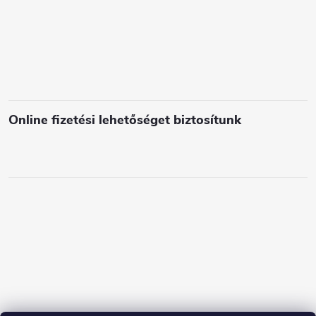
l
e
m
e
i
Online fizetési lehetőséget biztosítunk