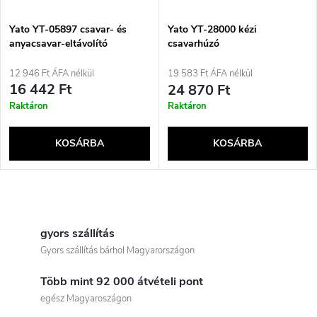
k
é
Yato YT-05897 csavar- és
e
Yato YT-28000 kézi
anyacsavar-eltávolító
csavarhúzó
k
szerszám 16 darabos
k
12 946 Ft ÁFA nélkül
19 583 Ft ÁFA nélkül
e
16 442 Ft
24 870 Ft
r
Raktáron
Raktáron
k
e
KOSÁRBA
KOSÁRBA
l
n
i
L
d
s
i
gyors szállítás
e
Gyors szállítás bárhol Magyarországon
t
s
z
Több mint 92 000 átvételi pont
t
á
egész Magyaroszágon