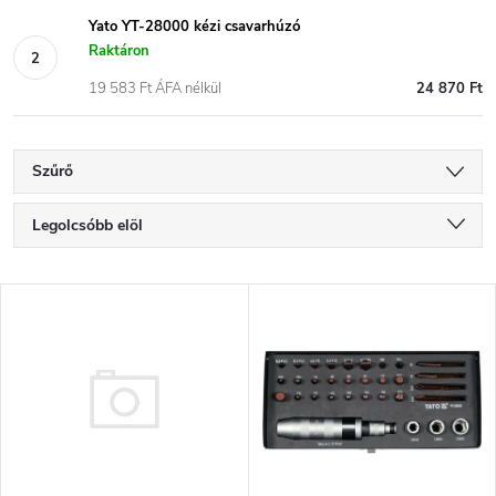
Yato YT-28000 kézi csavarhúzó
Raktáron
19 583 Ft ÁFA nélkül
24 870 Ft
Szűrő
T
Legolcsóbb elöl
e
Legdrágább
T
Legnépszerűbb termékek
r
e
ABC szerint
m
r
é
m