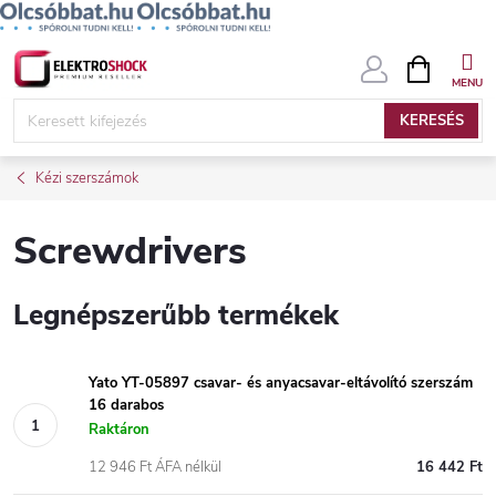
Ugrás
KOSÁR
a
fő
KERESÉS
tartalomhoz
Kézi szerszámok
Screwdrivers
Legnépszerűbb termékek
Yato YT-05897 csavar- és anyacsavar-eltávolító szerszám
16 darabos
Raktáron
12 946 Ft ÁFA nélkül
16 442 Ft