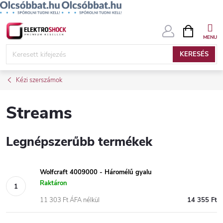
Ugrás
KOSÁR
a
fő
KERESÉS
tartalomhoz
Kézi szerszámok
Streams
Legnépszerűbb termékek
Wolfcraft 4009000 - Háromélű gyalu
Raktáron
11 303 Ft ÁFA nélkül
14 355 Ft