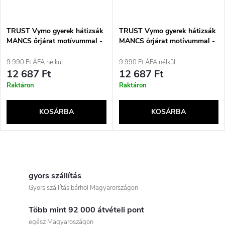
m
k
é
e
TRUST Vymo gyerek hátizsák
TRUST Vymo gyerek hátizsák
MANCS őrjárat motívummal -
MANCS őrjárat motívummal -
k
kék
rózsaszín
k
9 990 Ft ÁFA nélkül
9 990 Ft ÁFA nélkül
e
12 687 Ft
12 687 Ft
r
Raktáron
Raktáron
k
e
KOSÁRBA
KOSÁRBA
l
n
i
L
d
s
i
gyors szállítás
e
Gyors szállítás bárhol Magyarországon
t
s
z
Több mint 92 000 átvételi pont
t
egész Magyaroszágon