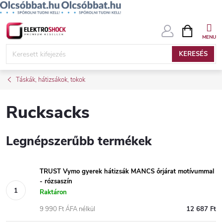
Ugrás
KOSÁR
a
fő
KERESÉS
tartalomhoz
Táskák, hátizsákok, tokok
Rucksacks
Legnépszerűbb termékek
TRUST Vymo gyerek hátizsák MANCS őrjárat motívummal
- rózsaszín
Raktáron
9 990 Ft ÁFA nélkül
12 687 Ft