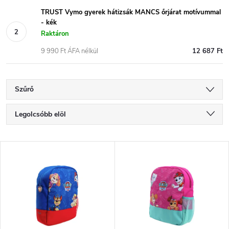
TRUST Vymo gyerek hátizsák MANCS őrjárat motívummal
- kék
Raktáron
9 990 Ft ÁFA nélkül
12 687 Ft
Szűrő
T
Legolcsóbb elöl
e
Legdrágább
T
Legnépszerűbb termékek
r
e
ABC szerint
m
r
é