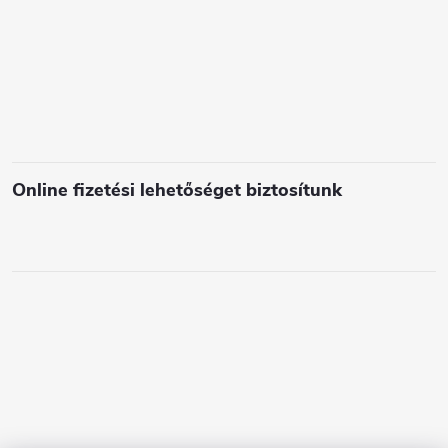
l
e
m
e
i
Online fizetési lehetőséget biztosítunk