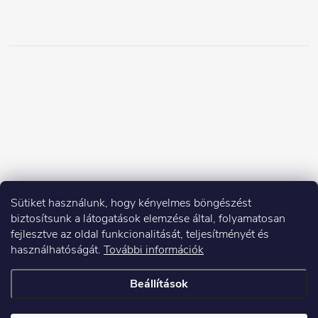
Sütiket használunk, hogy kényelmes böngészést
biztosítsunk a látogatások elemzése által, folyamatosan
fejlesztve az oldal funkcionalitását, teljesítményét és
használhatóságát.
További információk
Beállítások
Copyright 2026
Elektroshock.hu
. Minden jog fenntartva.