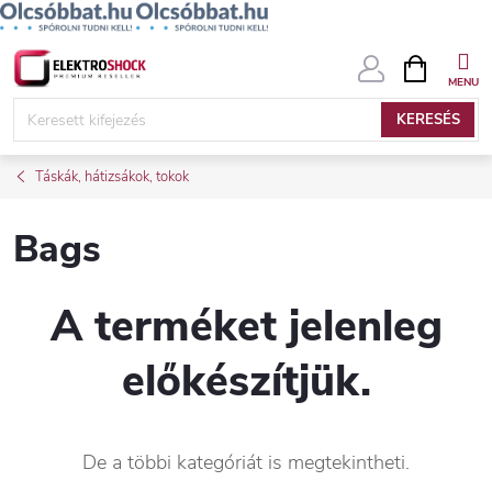
Ugrás
KOSÁR
a
fő
KERESÉS
tartalomhoz
Táskák, hátizsákok, tokok
Bags
A terméket jelenleg
előkészítjük.
De a többi kategóriát is megtekintheti.