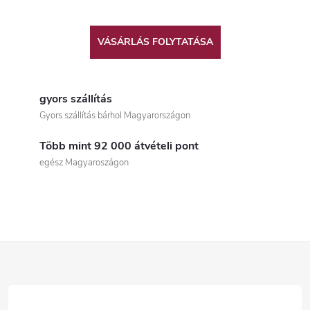
VÁSÁRLÁS FOLYTATÁSA
gyors szállítás
Gyors szállítás bárhol Magyarországon
Több mint 92 000 átvételi pont
egész Magyaroszágon
L
á