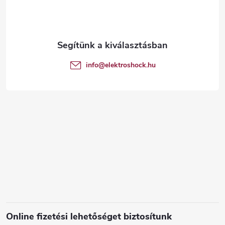
b
l
é
info
@
elektroshock.hu
c
Online fizetési lehetőséget biztosítunk