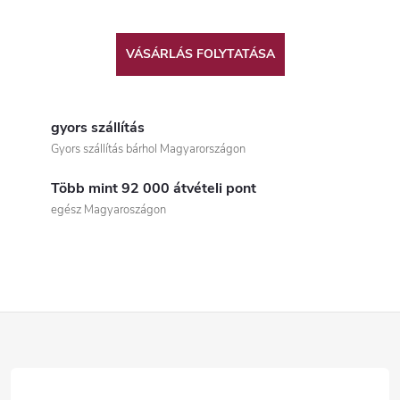
VÁSÁRLÁS FOLYTATÁSA
gyors szállítás
Gyors szállítás bárhol Magyarországon
Több mint 92 000 átvételi pont
egész Magyaroszágon
L
á