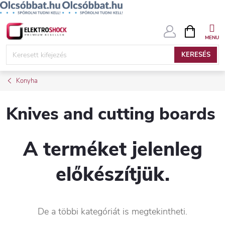
Ugrás
KOSÁR
a
fő
KERESÉS
tartalomhoz
Konyha
Knives and cutting boards
A terméket jelenleg
előkészítjük.
De a többi kategóriát is megtekintheti.