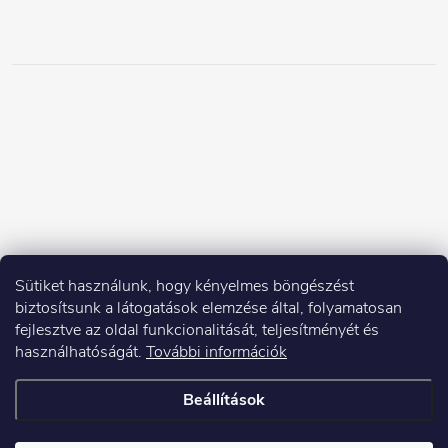
Sütiket használunk, hogy kényelmes böngészést
biztosítsunk a látogatások elemzése által, folyamatosan
fejlesztve az oldal funkcionalitását, teljesítményét és
használhatóságát.
További információk
Beállítások
Copyright 2026
Elektroshock.hu
. Minden jog fenntartva.