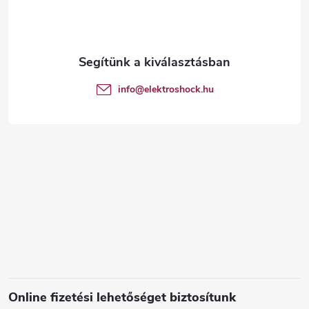
b
l
é
info
@
elektroshock.hu
c
Online fizetési lehetőséget biztosítunk