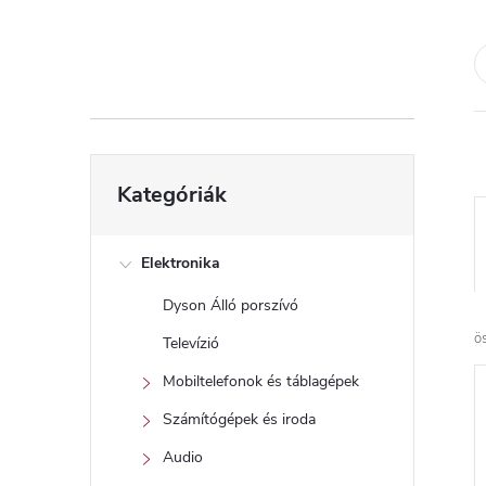
d
a
l
s
Kategóriák
Kategóriák
átugrása
ó
p
Elektronika
Dyson Álló porszívó
a
ö
Televízió
n
Mobiltelefonok és táblagépek
Számítógépek és iroda
e
Audio