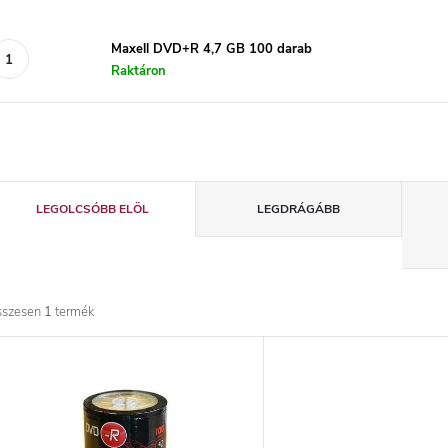
Maxell DVD+R 4,7 GB 100 darab
Raktáron
T
LEGOLCSÓBB ELÖL
LEGDRÁGÁBB
e
r
sszesen
1
termék
m
T
é
e