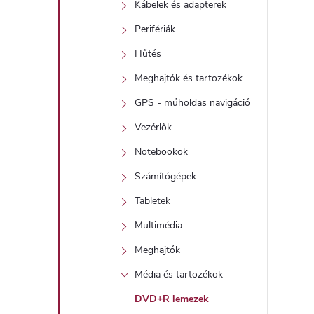
Kábelek és adapterek
t
Perifériák
Hűtés
j
Meghajtók és tartozékok
i
GPS - műholdas navigáció
r
Vezérlők
Notebookok
Számítógépek
Tabletek
í
Multimédia
t
Meghajtók
Média és tartozékok
DVD+R lemezek