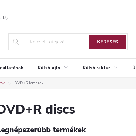
i tájékoztató
KERESÉS
lgáltatások
Külső ajtó
Külső raktár
Ü
kok
DVD+R lemezek
DVD+R discs
Legnépszerűbb termékek