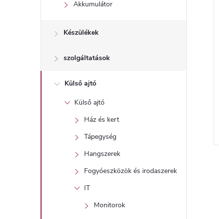
l
Akkumulátor
Készülékek
szolgáltatások
Külső ajtó
Külső ajtó
Ház és kert
Tápegység
l
Hangszerek
i
Fogyóeszközök és irodaszerek
IT
i
Monitorok