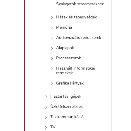
Szalagatók streamerekhez
Házak és tápegységek
l
Memória
Audiovizuális rendszerek
Alaplapok
Processzorok
i
Használt informatikai
termékek
Grafika kártyák
Háztartási gépek
Üzletfelszerelések
Telekommunikáció
TV