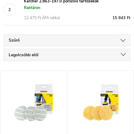
Kärcher 2.863-197.0 porszívó tartozékok
Raktáron
12 475 Ft ÁFA nélkül
15 843 Ft
Szűrő
T
Legolcsóbb elöl
e
Legdrágább
T
Legnépszerűbb termékek
r
e
ABC szerint
m
r
é
m
k