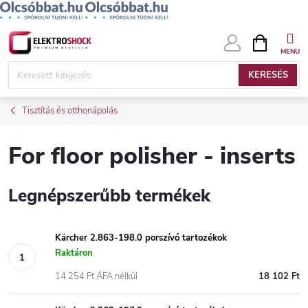
Ugrás
KOSÁR
a
fő
KERESÉS
tartalomhoz
Tisztítás és otthonápolás
For floor polisher - inserts
Legnépszerűbb termékek
Kärcher 2.863-198.0 porszívó tartozékok
Raktáron
14 254 Ft ÁFA nélkül
18 102 Ft