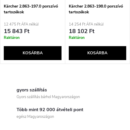
é
e
Kärcher 2.863-197.0 porszívó
Kärcher 2.863-198.0 porszívó
tartozékok
tartozékok
k
k
12 475 Ft ÁFA nélkül
14 254 Ft ÁFA nélkül
e
15 843 Ft
18 102 Ft
r
Raktáron
Raktáron
k
e
KOSÁRBA
KOSÁRBA
l
n
i
L
d
s
i
gyors szállítás
e
Gyors szállítás bárhol Magyarországon
t
s
z
Több mint 92 000 átvételi pont
t
á
egész Magyaroszágon
é
a