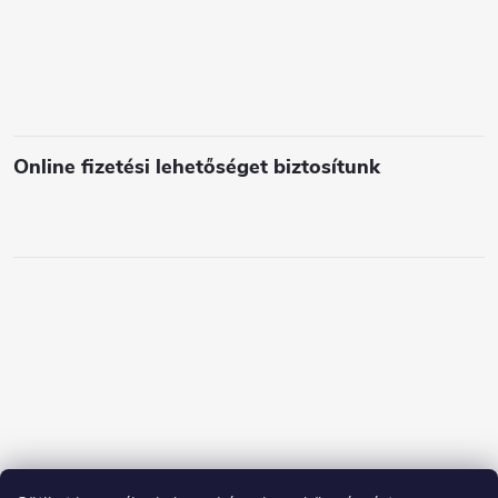
e
m
e
i
Online fizetési lehetőséget biztosítunk