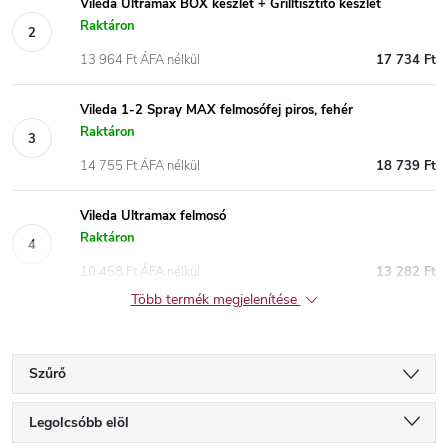
Vileda Ultramax BOX készlet + Grilltisztító készlet
Raktáron
13 964 Ft ÁFA nélkül
17 734 Ft
Vileda 1-2 Spray MAX felmosófej piros, fehér
Raktáron
14 755 Ft ÁFA nélkül
18 739 Ft
Vileda Ultramax felmosó
Raktáron
10 458 Ft ÁFA nélkül
13 282 Ft
Több termék megjelenítése
Szűrő
T
Legolcsóbb elöl