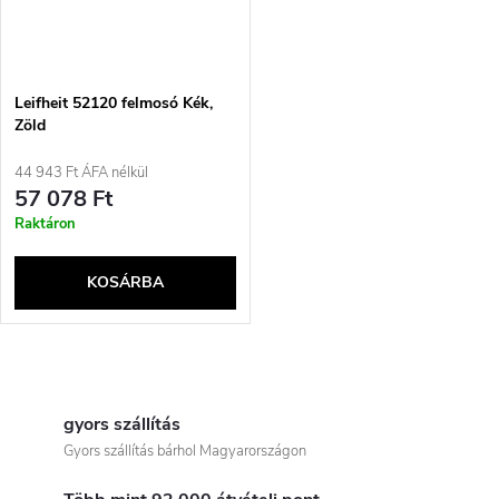
Leifheit 52120 felmosó Kék,
Zöld
44 943 Ft ÁFA nélkül
57 078 Ft
Raktáron
KOSÁRBA
L
i
gyors szállítás
Gyors szállítás bárhol Magyarországon
s