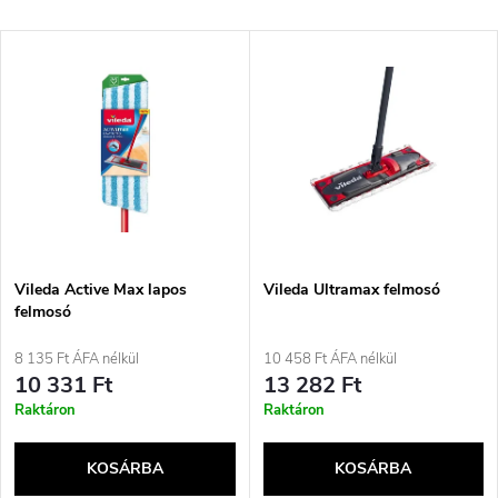
e
Legdrágább
T
Legnépszerűbb termékek
r
e
ABC szerint
m
r
é
m
k
é
e
Vileda Active Max lapos
Vileda Ultramax felmosó
felmosó
k
k
8 135 Ft ÁFA nélkül
10 458 Ft ÁFA nélkül
e
10 331 Ft
13 282 Ft
r
Raktáron
Raktáron
k
e
KOSÁRBA
KOSÁRBA