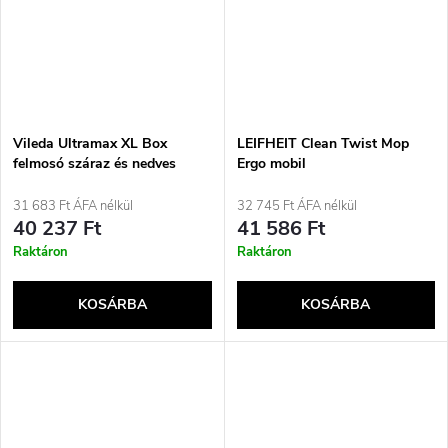
Vileda Ultramax XL Box
LEIFHEIT Clean Twist Mop
felmosó száraz és nedves
Ergo mobil
mikroszálas fekete, piros
felmosókészlet/vödör,
egytartályos, kék
31 683 Ft ÁFA nélkül
32 745 Ft ÁFA nélkül
40 237 Ft
41 586 Ft
Raktáron
Raktáron
KOSÁRBA
KOSÁRBA