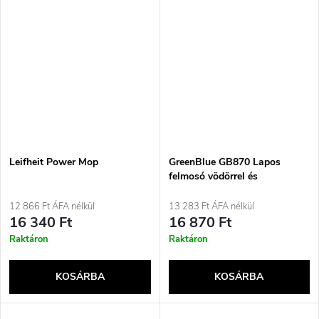
Leifheit Power Mop
GreenBlue GB870 Lapos
felmosó vödörrel és
facsaróval, két HQ
mikroszálas patronnal,
12 866 Ft ÁFA nélkül
13 283 Ft ÁFA nélkül
űrtartalom 5,7 l, MaxiClean
16 340 Ft
16 870 Ft
Raktáron
Raktáron
KOSÁRBA
KOSÁRBA