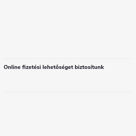
e
l
e
m
e
i
Online fizetési lehetőséget biztosítunk