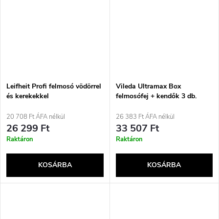
Leifheit Profi felmosó vödörrel
Vileda Ultramax Box
és kerekekkel
felmosófej + kendők 3 db.
20 708 Ft ÁFA nélkül
26 383 Ft ÁFA nélkül
26 299 Ft
33 507 Ft
Raktáron
Raktáron
KOSÁRBA
KOSÁRBA