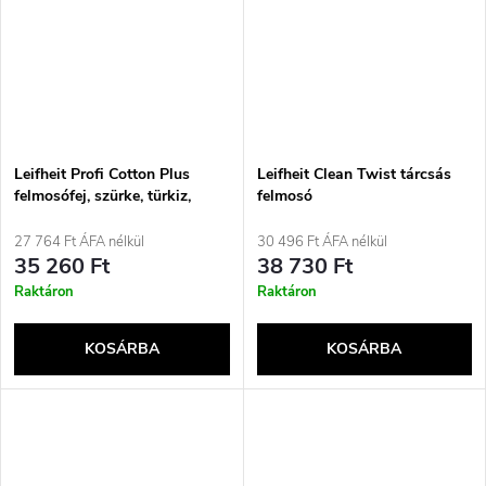
Leifheit Profi Cotton Plus
Leifheit Clean Twist tárcsás
felmosófej, szürke, türkiz,
felmosó
fehér
27 764 Ft ÁFA nélkül
30 496 Ft ÁFA nélkül
35 260 Ft
38 730 Ft
Raktáron
Raktáron
KOSÁRBA
KOSÁRBA