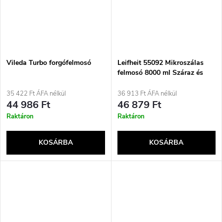
Vileda Turbo forgófelmosó
Leifheit 55092 Mikroszálas
felmosó 8000 ml Száraz és
nedves Kék, Szürke
35 422 Ft ÁFA nélkül
36 913 Ft ÁFA nélkül
44 986 Ft
46 879 Ft
Raktáron
Raktáron
KOSÁRBA
KOSÁRBA