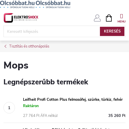
Ugrás
KOSÁR
a
fő
KERESÉS
tartalomhoz
Tisztítás és otthonápolás
Mops
Legnépszerűbb termékek
Leifheit Profi Cotton Plus felmosófej, szürke, türkiz, fehér
Raktáron
27 764 Ft ÁFA nélkül
35 260 Ft