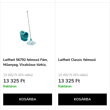
l
n
i
d
s
e
t
z
á
é
j
Leifheit 56792 felmosó Fém,
Leifheit Classic felmosó
s
Műanyag, Viszkózus türkiz,
Fehér
a
10 492 Ft ÁFA nélkül
10 492 Ft ÁFA nélkül
e
13 325 Ft
13 325 Ft
Raktáron
Raktáron
KOSÁRBA
KOSÁRBA