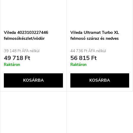
Vileda 4023103227446
Vileda Ultramat Turbo XL
felmosókészlet/vödör
felmosó száraz és nedves
Egytartályos fekete, piros
mikroszálas fekete, piros
39 148 Ft ÁFA nélkül
44 736 Ft ÁFA nélkül
49 718 Ft
56 815 Ft
Raktáron
Raktáron
KOSÁRBA
KOSÁRBA