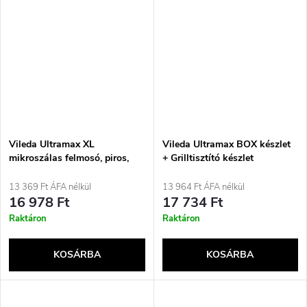
Vileda Ultramax XL
Vileda Ultramax BOX készlet
mikroszálas felmosó, piros,
+ Grilltisztító készlet
fehér
13 369 Ft ÁFA nélkül
13 964 Ft ÁFA nélkül
16 978 Ft
17 734 Ft
Raktáron
Raktáron
KOSÁRBA
KOSÁRBA