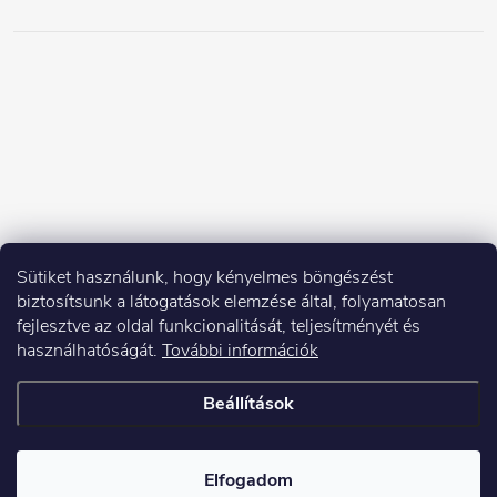
Sütiket használunk, hogy kényelmes böngészést
biztosítsunk a látogatások elemzése által, folyamatosan
fejlesztve az oldal funkcionalitását, teljesítményét és
használhatóságát.
További információk
Beállítások
Copyright 2026
Elektroshock.hu
. Minden jog fenntartva.
Elfogadom
Shoptet készítette