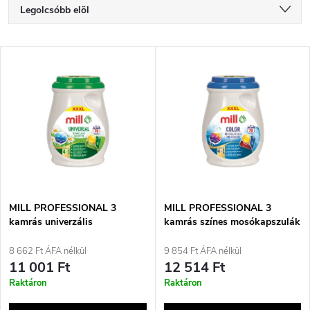
T
Legolcsóbb elöl
e
Legdrágább
T
Legnépszerűbb termékek
r
e
ABC szerint
m
r
é
m
k
é
e
MILL PROFESSIONAL 3
MILL PROFESSIONAL 3
kamrás univerzális
kamrás színes mosókapszulák
k
mosókapszulák, 70 db.
70 db.
k
8 662 Ft ÁFA nélkül
9 854 Ft ÁFA nélkül
e
11 001 Ft
12 514 Ft
r
Raktáron
Raktáron
k