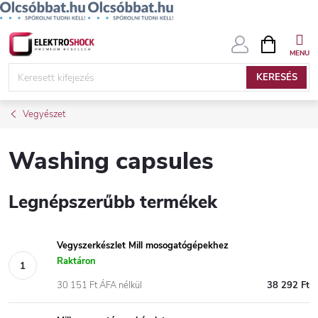
Ugrás
KOSÁR
a
fő
KERESÉS
tartalomhoz
Vegyészet
Washing capsules
Legnépszerűbb termékek
Vegyszerkészlet Mill mosogatógépekhez
Raktáron
30 151 Ft ÁFA nélkül
38 292 Ft