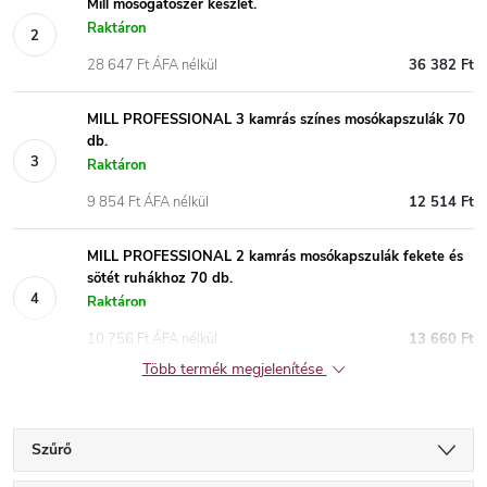
Mill mosogatószer készlet.
Raktáron
28 647 Ft ÁFA nélkül
36 382 Ft
MILL PROFESSIONAL 3 kamrás színes mosókapszulák 70
db.
Raktáron
9 854 Ft ÁFA nélkül
12 514 Ft
MILL PROFESSIONAL 2 kamrás mosókapszulák fekete és
sötét ruhákhoz 70 db.
Raktáron
10 756 Ft ÁFA nélkül
13 660 Ft
Több termék megjelenítése
Szűrő