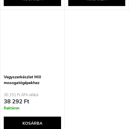
Vegyszerkészlet Mill
mosogatógépekhez
30 151 Ft ÁFA nélkül
38 292 Ft
Raktáron
KOSÁRBA