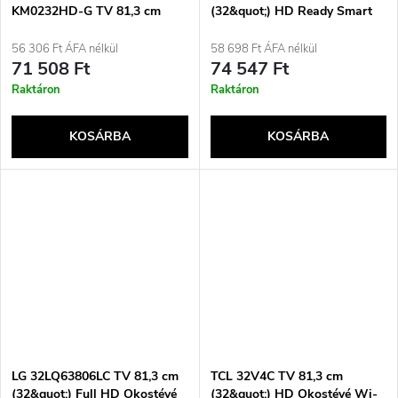
KM0232HD-G TV 81,3 cm
(32&quot;) HD Ready Smart
(32&quot;) HD Smart TV Wi-
TV Fekete
Fi Fekete
56 306 Ft ÁFA nélkül
58 698 Ft ÁFA nélkül
71 508 Ft
74 547 Ft
Raktáron
Raktáron
KOSÁRBA
KOSÁRBA
LG 32LQ63806LC TV 81,3 cm
TCL 32V4C TV 81,3 cm
(32&quot;) Full HD Okostévé
(32&quot;) HD Okostévé Wi-