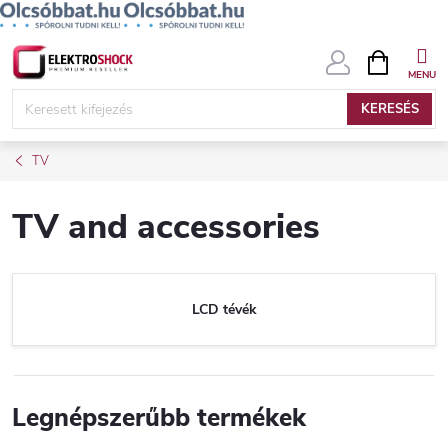
Ugrás
KOSÁR
a
fő
KERESÉS
tartalomhoz
TV
TV and accessories
LCD tévék
Legnépszerűbb termékek