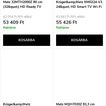
j
Metz 32MTH2000Z 80 cm
Krüger&amp;Matz KM0224-V3
s
(32&quot;) HD Ready TV
24&quot; HD Smart TV Wi-Fi
Fekete
Fekete
a
42 054 Ft ÁFA nélkül
43 643 Ft ÁFA nélkül
e
53 409 Ft
55 426 Ft
Raktáron
Raktáron
KOSÁRBA
KOSÁRBA
Krüger&amp;Matz
Metz MQH7030Z 81,3 cm