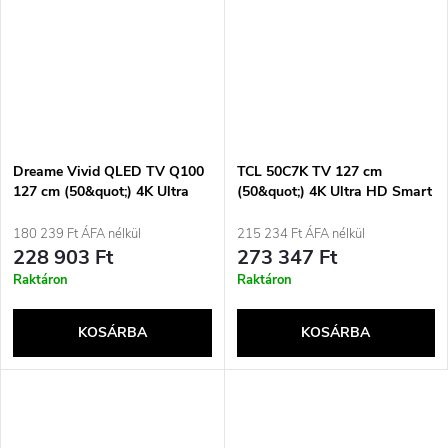
Dreame Vivid QLED TV Q100
TCL 50C7K TV 127 cm
127 cm (50&quot;) 4K Ultra
(50&quot;) 4K Ultra HD Smart
HD Smart TV Wi-Fi Fekete
TV Wi-Fi Metálfényű 2000
350 cd/m²
cd/m²
180 239 Ft ÁFA nélkül
215 234 Ft ÁFA nélkül
228 903 Ft
273 347 Ft
Raktáron
Raktáron
KOSÁRBA
KOSÁRBA