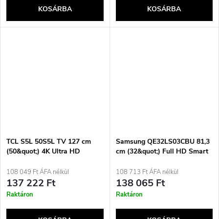
KOSÁRBA
KOSÁRBA
TCL S5L 50S5L TV 127 cm
Samsung QE32LS03CBU 81,3
(50&quot;) 4K Ultra HD
cm (32&quot;) Full HD Smart
Okostévé Wi-Fi Fekete 300
TV Wi-Fi Fekete
cd/m²
108 049 Ft ÁFA nélkül
108 713 Ft ÁFA nélkül
137 222 Ft
138 065 Ft
Raktáron
Raktáron