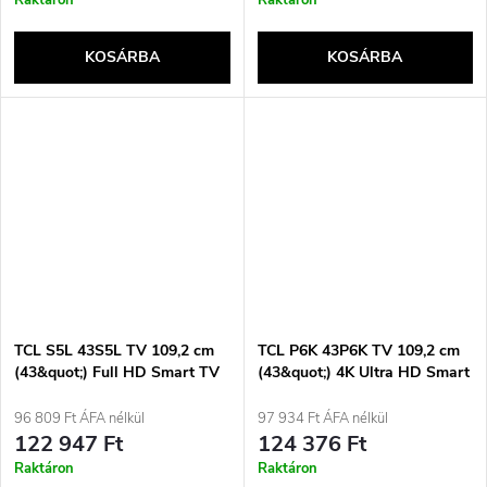
KOSÁRBA
KOSÁRBA
TCL S5L 43S5L TV 109,2 cm
TCL P6K 43P6K TV 109,2 cm
(43&quot;) Full HD Smart TV
(43&quot;) 4K Ultra HD Smart
Wi-Fi Fekete 300 cd/m²
TV Wi-Fi Fémes
96 809 Ft ÁFA nélkül
97 934 Ft ÁFA nélkül
122 947 Ft
124 376 Ft
Raktáron
Raktáron