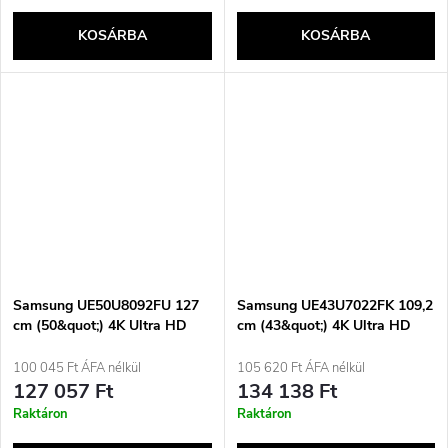
KOSÁRBA
KOSÁRBA
Samsung UE50U8092FU 127
Samsung UE43U7022FK 109,2
cm (50&quot;) 4K Ultra HD
cm (43&quot;) 4K Ultra HD
Smart TV Wi-Fi Fekete
Smart TV Wi-Fi Fekete
100 045 Ft ÁFA nélkül
105 620 Ft ÁFA nélkül
127 057 Ft
134 138 Ft
Raktáron
Raktáron