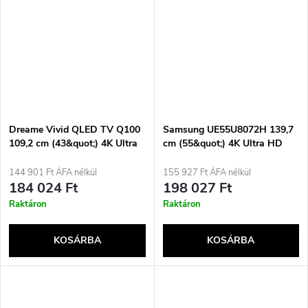
Dreame Vivid QLED TV Q100
Samsung UE55U8072H 139,7
109,2 cm (43&quot;) 4K Ultra
cm (55&quot;) 4K Ultra HD
HD Smart TV Wi-Fi Fekete
Smart TV Wi-Fi Fekete
350 cd/m²
144 901 Ft ÁFA nélkül
155 927 Ft ÁFA nélkül
184 024 Ft
198 027 Ft
Raktáron
Raktáron
KOSÁRBA
KOSÁRBA