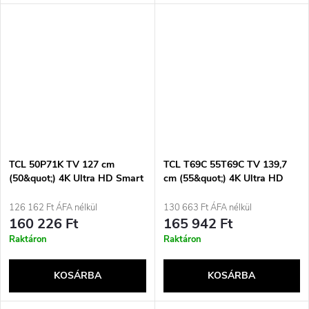
TCL 50P71K TV 127 cm
TCL T69C 55T69C TV 139,7
(50&quot;) 4K Ultra HD Smart
cm (55&quot;) 4K Ultra HD
TV Wi-Fi Alumínium
Smart TV Wi-Fi Metálfényű
350 cd/m²
126 162 Ft ÁFA nélkül
130 663 Ft ÁFA nélkül
160 226 Ft
165 942 Ft
Raktáron
Raktáron
KOSÁRBA
KOSÁRBA