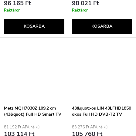
96 165 Ft
98 021 Ft
Raktáron
Raktáron
KOSÁRBA
KOSÁRBA
Metz MQH7030Z 109,2 cm
43&quot;-os LIN 43LFHD1850
(43&quot;) Full HD Smart TV
okos Full HD DVB-T2 TV
Fekete
81 192 Ft ÁFA nélkül
83 276 Ft ÁFA nélkül
103 114 Ft
105 760 Ft