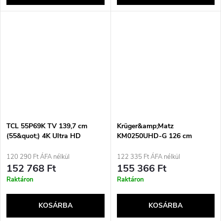
TCL 55P69K TV 139,7 cm
Krüger&amp;Matz
(55&quot;) 4K Ultra HD
KM0250UHD-G 126 cm
Okostévé Wi-Fi Fekete
(50&quot;) UHD Smart TV
Wi-Fi Fekete
120 290 Ft ÁFA nélkül
122 335 Ft ÁFA nélkül
152 768 Ft
155 366 Ft
Raktáron
Raktáron
KOSÁRBA
KOSÁRBA