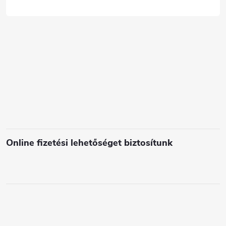
c
s
e
l
e
m
e
i
Online fizetési lehetőséget biztosítunk