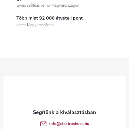
i
Gyors szállítás bárhol Magyarországon
s
Több mint 92 000 átvételi pont
t
egész Magyaroszágon
a
i
r
L
á
á
n
b
y
í
l
t
é
info
@
elektroshock.hu
á