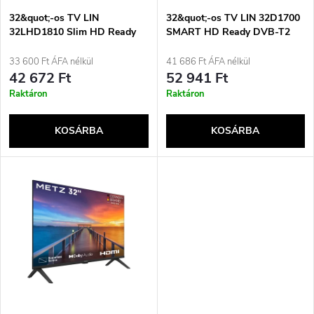
é
e
32&quot;-os TV LIN
32&quot;-os TV LIN 32D1700
32LHD1810 Slim HD Ready
SMART HD Ready DVB-T2
k
DVB-T2
k
33 600 Ft ÁFA nélkül
41 686 Ft ÁFA nélkül
e
42 672 Ft
52 941 Ft
r
Raktáron
Raktáron
k
e
KOSÁRBA
KOSÁRBA
l
n
i
d
s
e
t
z
á
é