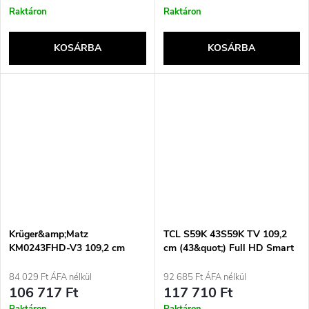
Raktáron
Raktáron
KOSÁRBA
KOSÁRBA
Krüger&amp;Matz
TCL S59K 43S59K TV 109,2
KM0243FHD-V3 109,2 cm
cm (43&quot;) Full HD Smart
(43&quot;) FHD televízió Wi-
TV Wi-Fi Metálfényű
Fi Fekete
84 029 Ft ÁFA nélkül
92 685 Ft ÁFA nélkül
106 717 Ft
117 710 Ft
Raktáron
Raktáron