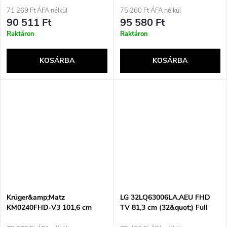
71 269 Ft ÁFA nélkül
75 260 Ft ÁFA nélkül
90 511 Ft
95 580 Ft
Raktáron
Raktáron
KOSÁRBA
KOSÁRBA
Krüger&amp;Matz
LG 32LQ63006LA.AEU FHD
KM0240FHD-V3 101,6 cm
TV 81,3 cm (32&quot;) Full
(40&quot;) FHD Smart TV
HD Smart TV Wi-Fi Fekete