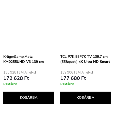
Krüger&amp;Matz
TCL P7K 55P7K TV 139,7 cm
KM0255UHD-V3 139 cm
(55&quot;) 4K Ultra HD Smart
(55&quot;) UHD Smart TV
TV Wi-Fi Metálfényű 450
Wi-Fi Fekete
cd/m²
135 928 Ft ÁFA nélkül
139 906 Ft ÁFA nélkül
172 628 Ft
177 680 Ft
Raktáron
Raktáron
KOSÁRBA
KOSÁRBA