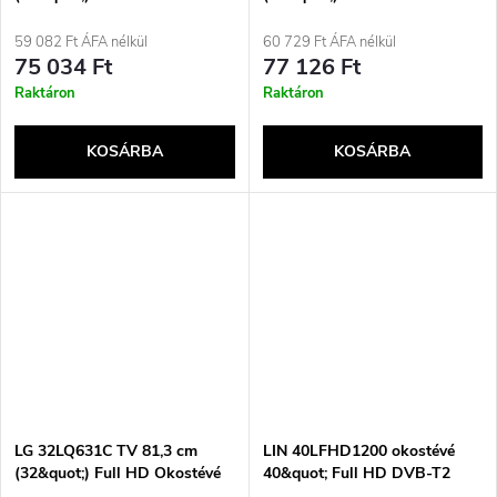
Wi-Fi Fehér
Fi Fekete
59 082 Ft ÁFA nélkül
60 729 Ft ÁFA nélkül
75 034 Ft
77 126 Ft
Raktáron
Raktáron
KOSÁRBA
KOSÁRBA
LG 32LQ631C TV 81,3 cm
LIN 40LFHD1200 okostévé
(32&quot;) Full HD Okostévé
40&quot; Full HD DVB-T2
Wi-Fi Fekete