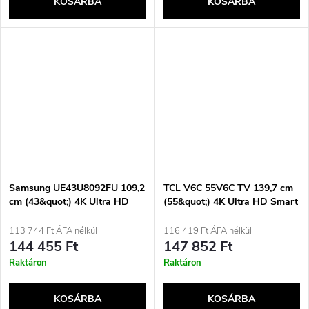
KOSÁRBA
KOSÁRBA
Samsung UE43U8092FU 109,2
TCL V6C 55V6C TV 139,7 cm
cm (43&quot;) 4K Ultra HD
(55&quot;) 4K Ultra HD Smart
Smart TV Wi-Fi Fekete
TV Wi-Fi Metálfényű 270
cd/m²
113 744 Ft ÁFA nélkül
116 419 Ft ÁFA nélkül
144 455 Ft
147 852 Ft
Raktáron
Raktáron
KOSÁRBA
KOSÁRBA