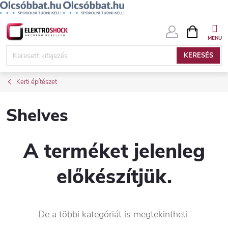
Ugrás
KOSÁR
a
fő
KERESÉS
tartalomhoz
Kerti építészet
Shelves
A terméket jelenleg
előkészítjük.
De a többi kategóriát is megtekintheti.