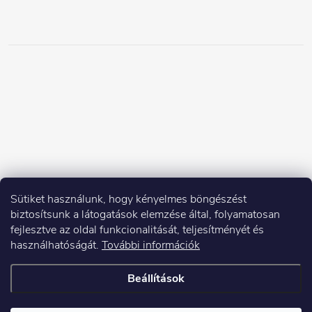
Sütiket használunk, hogy kényelmes böngészést
biztosítsunk a látogatások elemzése által, folyamatosan
fejlesztve az oldal funkcionalitását, teljesítményét és
használhatóságát.
További információk
Beállítások
Copyright 2026
Elektroshock.hu
. Minden jog fenntartva.