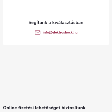
b
l
é
info
@
elektroshock.hu
c
Online fizetési lehetőséget biztosítunk