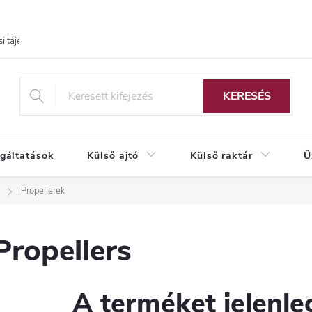
i tájékoztató
KERESÉS
lgáltatások
Külső ajtó
Külső raktár
Ü
Propellerek
Propellers
A terméket jelenleg