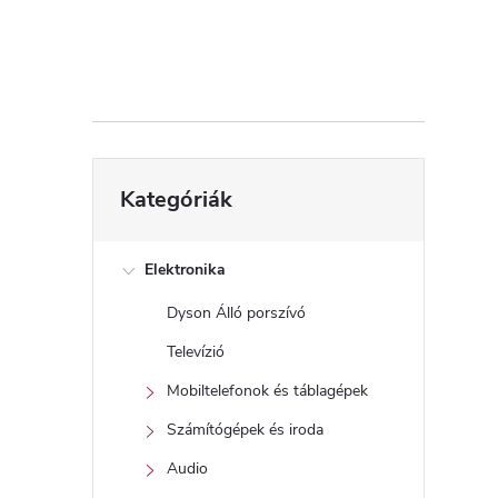
d
a
l
s
Kategóriák
Kategóriák
átugrása
ó
p
Elektronika
Dyson Álló porszívó
a
Televízió
n
Mobiltelefonok és táblagépek
Számítógépek és iroda
e
Audio