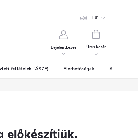
HUF
KOSÁR
Üres kosár
Bejelentkezés
zleti feltételek (ÁSZF)
Elérhetőségek
A vásárlás l
 előkészítjük.