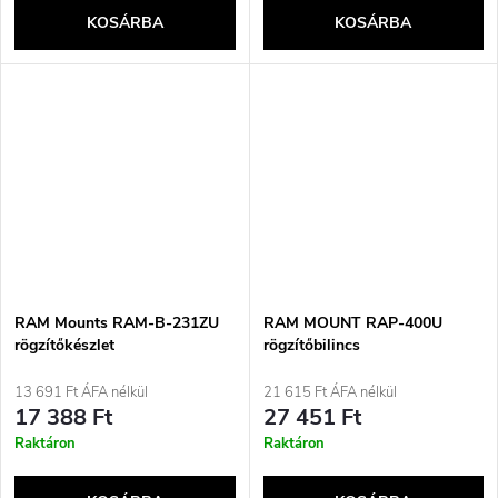
KOSÁRBA
KOSÁRBA
RAM Mounts RAM-B-231ZU
RAM MOUNT RAP-400U
rögzítőkészlet
rögzítőbilincs
13 691 Ft ÁFA nélkül
21 615 Ft ÁFA nélkül
17 388 Ft
27 451 Ft
Raktáron
Raktáron