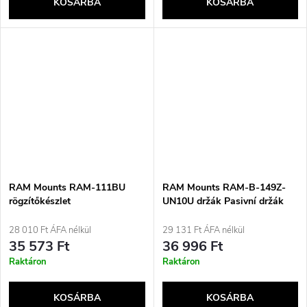
KOSÁRBA
KOSÁRBA
RAM Mounts RAM-111BU
RAM Mounts RAM-B-149Z-
rögzítőkészlet
UN10U držák Pasivní držák
Mobilní telefon/smartphone
Černá
28 010 Ft ÁFA nélkül
29 131 Ft ÁFA nélkül
35 573 Ft
36 996 Ft
Raktáron
Raktáron
KOSÁRBA
KOSÁRBA