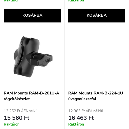
r
Raktáron
Raktáron
k
e
KOSÁRBA
KOSÁRBA
l
n
i
d
s
e
t
z
á
é
j
RAM Mounts RAM-B-201U-A
RAM Mounts RAM-B-224-1U
s
rögzítőkészlet
üveg/műszerfal
tapadókorongos fekete
a
12 252 Ft ÁFA nélkül
12 963 Ft ÁFA nélkül
e
15 560 Ft
16 463 Ft
Raktáron
Raktáron