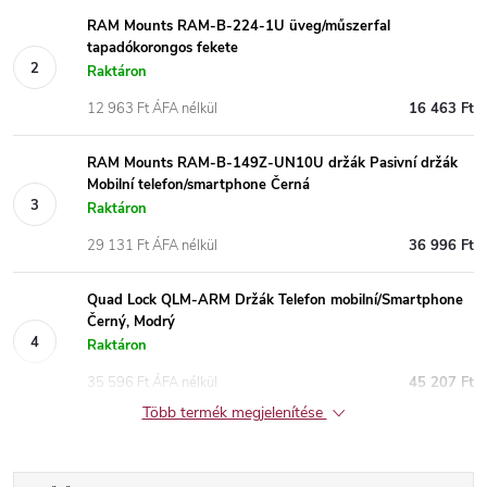
RAM Mounts RAM-B-224-1U üveg/műszerfal
tapadókorongos fekete
Raktáron
12 963 Ft ÁFA nélkül
16 463 Ft
RAM Mounts RAM-B-149Z-UN10U držák Pasivní držák
Mobilní telefon/smartphone Černá
Raktáron
29 131 Ft ÁFA nélkül
36 996 Ft
Quad Lock QLM-ARM Držák Telefon mobilní/Smartphone
Černý, Modrý
Raktáron
35 596 Ft ÁFA nélkül
45 207 Ft
Több termék megjelenítése