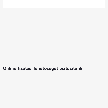
c
s
e
l
e
m
e
i
Online fizetési lehetőséget biztosítunk