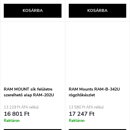
KOSÁRBA
KOSÁRBA
RAM MOUNT sík felületre
RAM Mounts RAM-B-342U
szerelhető alap RAM-202U
rögzítőkészlet
13 229 Ft ÁFA nélkül
13 580 Ft ÁFA nélkül
16 801 Ft
17 247 Ft
Raktáron
Raktáron