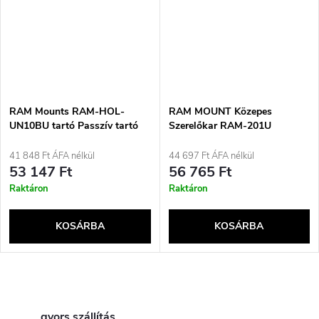
RAM Mounts RAM-HOL-
RAM MOUNT Közepes
UN10BU tartó Passzív tartó
Szerelőkar RAM-201U
Mobiltelefon/okostelefon
Fekete, Rozsdamentes acél
41 848 Ft ÁFA nélkül
44 697 Ft ÁFA nélkül
53 147 Ft
56 765 Ft
Raktáron
Raktáron
KOSÁRBA
KOSÁRBA
L
gyors szállítás