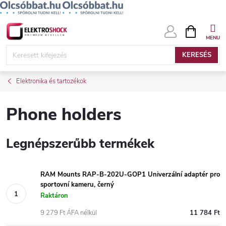
Ugrás
KOSÁR
a
fő
KERESÉS
tartalomhoz
Elektronika és tartozékok
Phone holders
Legnépszerűbb termékek
RAM Mounts RAP-B-202U-GOP1 Univerzální adaptér pro
sportovní kameru, černý
Raktáron
9 279 Ft ÁFA nélkül
11 784 Ft