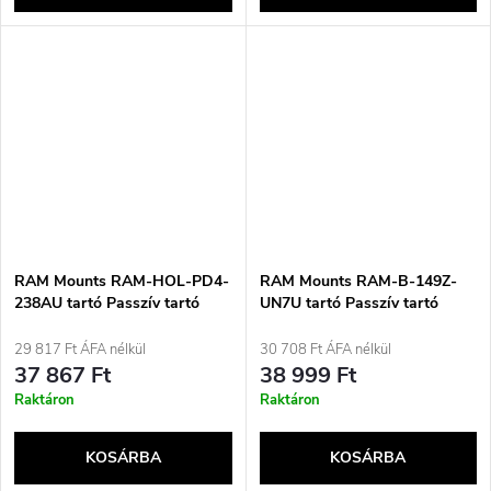
RAM Mounts RAM-HOL-PD4-
RAM Mounts RAM-B-149Z-
238AU tartó Passzív tartó
UN7U tartó Passzív tartó
Mobiltelefon/okostelefon
Mobiltelefon/okostelefon
fekete
Fekete
29 817 Ft ÁFA nélkül
30 708 Ft ÁFA nélkül
37 867 Ft
38 999 Ft
Raktáron
Raktáron
KOSÁRBA
KOSÁRBA