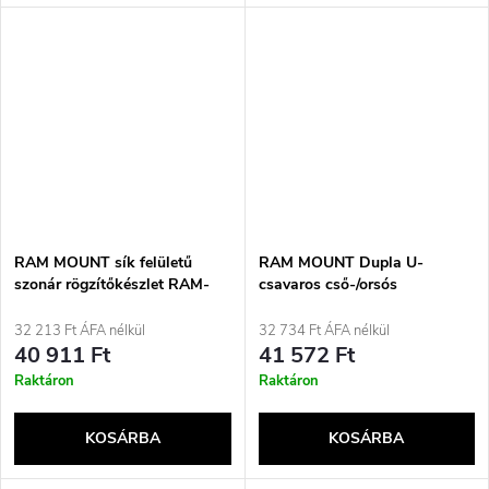
RAM MOUNT sík felületű
RAM MOUNT Dupla U-
szonár rögzítőkészlet RAM-
csavaros cső-/orsós
111U
rögzítőalap RAM-235-1U
32 213 Ft ÁFA nélkül
32 734 Ft ÁFA nélkül
40 911 Ft
41 572 Ft
Raktáron
Raktáron
KOSÁRBA
KOSÁRBA