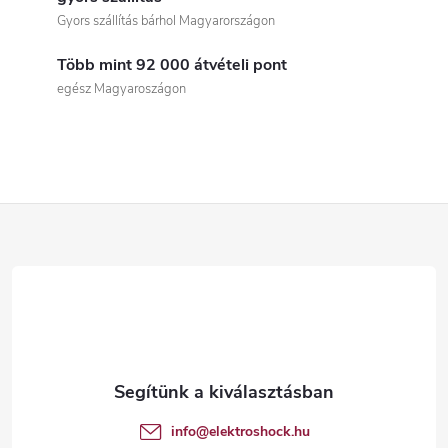
i
Gyors szállítás bárhol Magyarországon
s
Több mint 92 000 átvételi pont
t
egész Magyaroszágon
a
i
r
L
á
á
n
b
y
í
l
t
é
info
@
elektroshock.hu
á