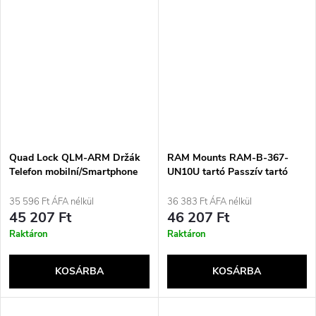
Quad Lock QLM-ARM Držák
RAM Mounts RAM-B-367-
Telefon mobilní/Smartphone
UN10U tartó Passzív tartó
Černý, Modrý
Mobiltelefon/okostelefon
Fekete
35 596 Ft ÁFA nélkül
36 383 Ft ÁFA nélkül
45 207 Ft
46 207 Ft
Raktáron
Raktáron
KOSÁRBA
KOSÁRBA