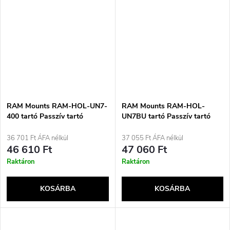
RAM Mounts RAM-HOL-UN7-
RAM Mounts RAM-HOL-
400 tartó Passzív tartó
UN7BU tartó Passzív tartó
Mobiltelefon/okostelefon
Mobiltelefon/okostelefon
fekete
Fekete
36 701 Ft ÁFA nélkül
37 055 Ft ÁFA nélkül
46 610 Ft
47 060 Ft
Raktáron
Raktáron
KOSÁRBA
KOSÁRBA