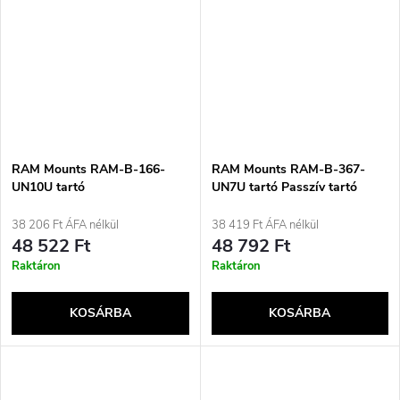
RAM Mounts RAM-B-166-
RAM Mounts RAM-B-367-
UN10U tartó
UN7U tartó Passzív tartó
Mobiltelefon/okostelefon
Mobiltelefon/okostelefon
fekete
Fekete
38 206 Ft ÁFA nélkül
38 419 Ft ÁFA nélkül
48 522 Ft
48 792 Ft
Raktáron
Raktáron
KOSÁRBA
KOSÁRBA