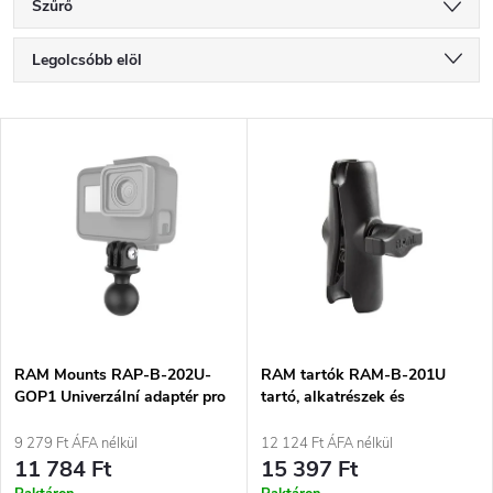
Szűrő
T
Legolcsóbb elöl
e
Legdrágább
T
Legnépszerűbb termékek
r
e
ABC szerint
m
r
é
m
k
é
e
RAM Mounts RAP-B-202U-
RAM tartók RAM-B-201U
GOP1 Univerzální adaptér pro
tartó, alkatrészek és
k
sportovní kameru, černý
tartozékok
k
9 279 Ft ÁFA nélkül
12 124 Ft ÁFA nélkül
e
11 784 Ft
15 397 Ft