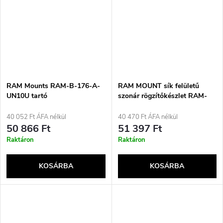
RAM Mounts RAM-B-176-A-
RAM MOUNT sík felületű
UN10U tartó
szonár rögzítőkészlet RAM-
Mobiltelefon/okostelefon
109HU
fekete aktív tartó
40 052 Ft ÁFA nélkül
40 470 Ft ÁFA nélkül
50 866 Ft
51 397 Ft
Raktáron
Raktáron
KOSÁRBA
KOSÁRBA