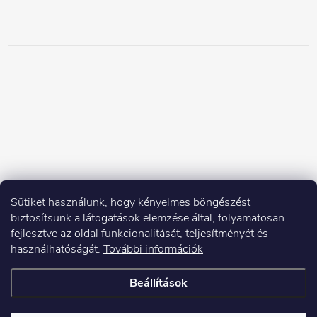
Sütiket használunk, hogy kényelmes böngészést
biztosítsunk a látogatások elemzése által, folyamatosan
fejlesztve az oldal funkcionalitását, teljesítményét és
használhatóságát.
További információk
Beállítások
Copyright 2026
Elektroshock.hu
. Minden jog fenntartva.