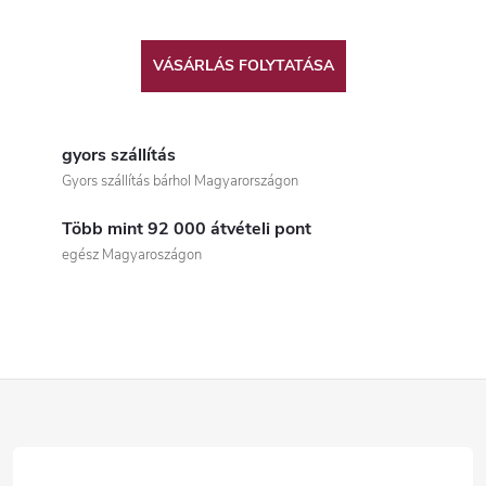
VÁSÁRLÁS FOLYTATÁSA
gyors szállítás
Gyors szállítás bárhol Magyarországon
Több mint 92 000 átvételi pont
egész Magyaroszágon
L
á