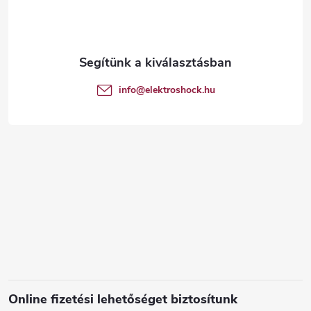
b
l
é
info
@
elektroshock.hu
c
Online fizetési lehetőséget biztosítunk