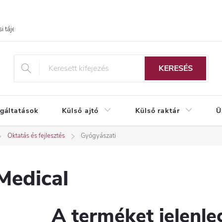
i tájékoztató
KERESÉS
lgáltatások
Külső ajtó
Külső raktár
Ü
Oktatás és fejlesztés
Gyógyászati
Medical
A terméket jelenleg