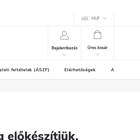
HUF
KOSÁR
Üres kosár
Bejelentkezés
zleti feltételek (ÁSZF)
Elérhetőségek
A vásárlás l
 előkészítjük.