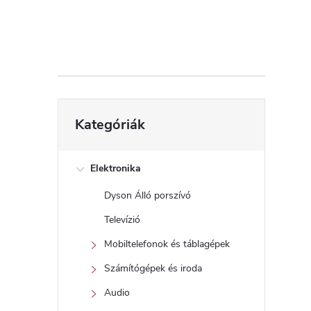
d
a
l
s
Kategóriák
Kategóriák
átugrása
ó
p
Elektronika
Dyson Álló porszívó
a
Televízió
n
Mobiltelefonok és táblagépek
Számítógépek és iroda
e
Audio