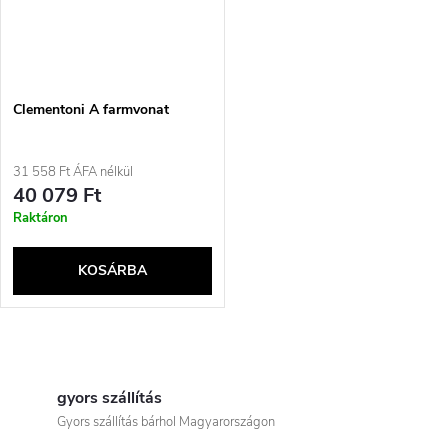
Clementoni A farmvonat
31 558 Ft ÁFA nélkül
40 079 Ft
Raktáron
KOSÁRBA
L
i
gyors szállítás
Gyors szállítás bárhol Magyarországon
s