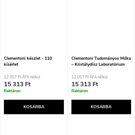
Clementoni készlet - 110
Clementoni Tudományos Móka
kísérlet
– Kristálydísz Laboratórium
12 057 Ft ÁFA nélkül
12 057 Ft ÁFA nélkül
15 313 Ft
15 313 Ft
Raktáron
Raktáron
KOSÁRBA
KOSÁRBA