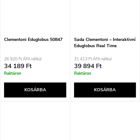
Clementoni Eduglobus 50847
Sada Clementoni – Interaktivní
Eduglobus Real Time
26 920 Ft ÁFA nélkül
31 413 Ft ÁFA nélkül
34 189 Ft
39 894 Ft
Raktáron
Raktáron
KOSÁRBA
KOSÁRBA