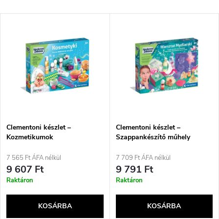
e
Legdrágább
T
Legnépszerűbb termékek
r
e
ABC szerint
m
r
é
m
k
é
e
Clementoni készlet –
Clementoni készlet –
Kozmetikumok
Szappankészítő műhely
k
k
7 565 Ft ÁFA nélkül
7 709 Ft ÁFA nélkül
e
9 607 Ft
9 791 Ft
r
Raktáron
Raktáron
k
e
KOSÁRBA
KOSÁRBA