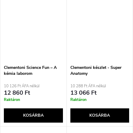
Clementoni Science Fun – A
Clementoni készlet - Super
kémia laborom
Anatomy
10 126 Ft ÁFA nélkül
10 288 Ft ÁFA nélkül
12 860 Ft
13 066 Ft
Raktáron
Raktáron
KOSÁRBA
KOSÁRBA