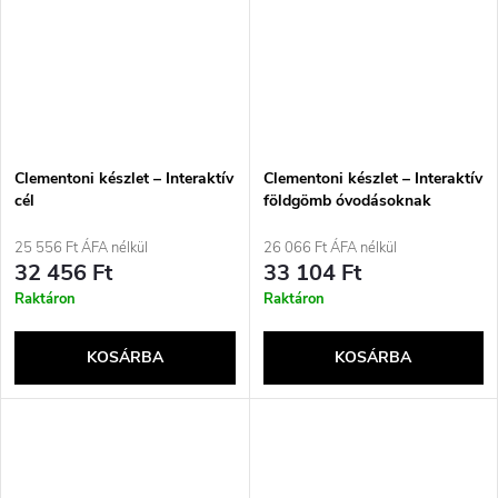
Clementoni készlet – Interaktív
Clementoni készlet – Interaktív
cél
földgömb óvodásoknak
25 556 Ft ÁFA nélkül
26 066 Ft ÁFA nélkül
32 456 Ft
33 104 Ft
Raktáron
Raktáron
KOSÁRBA
KOSÁRBA