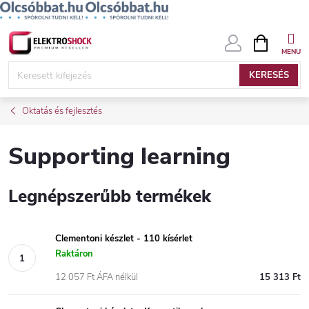
Ugrás
KOSÁR
a
fő
KERESÉS
tartalomhoz
Oktatás és fejlesztés
Supporting learning
Legnépszerűbb termékek
Clementoni készlet - 110 kísérlet
Raktáron
12 057 Ft ÁFA nélkül
15 313 Ft