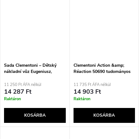
Sada Clementoni – Dětský
Clementoni Action &amp;
nákladní vůz Eugeniusz,
Réaction 50690 tudományos
dopravní génius
gyermekjáték/készlet
11 250 Ft ÁFA nélkül
11 735 Ft ÁFA nélkül
14 287 Ft
14 903 Ft
Raktáron
Raktáron
KOSÁRBA
KOSÁRBA