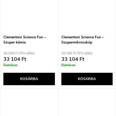
Clementoni Science Fun –
Clementoni Science Fun –
Szuper kémia
Szupermikroszkóp
26 066 Ft ÁFA nélkül
26 066 Ft ÁFA nélkül
33 104 Ft
33 104 Ft
Raktáron
Raktáron
KOSÁRBA
KOSÁRBA