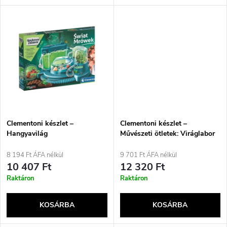
l
n
i
d
s
e
t
z
á
é
j
Clementoni készlet –
Clementoni készlet –
s
Hangyavilág
Művészeti ötletek: Viráglabor
a
8 194 Ft ÁFA nélkül
9 701 Ft ÁFA nélkül
e
10 407 Ft
12 320 Ft
Raktáron
Raktáron
KOSÁRBA
KOSÁRBA