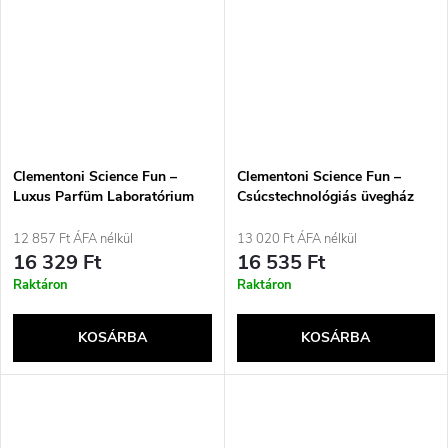
Clementoni Science Fun –
Clementoni Science Fun –
Luxus Parfüm Laboratórium
Csúcstechnológiás üvegház
12 857 Ft ÁFA nélkül
13 020 Ft ÁFA nélkül
16 329 Ft
16 535 Ft
Raktáron
Raktáron
KOSÁRBA
KOSÁRBA