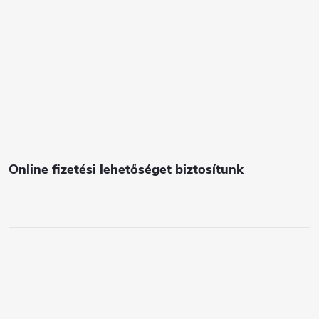
e
l
e
m
e
i
Online fizetési lehetőséget biztosítunk