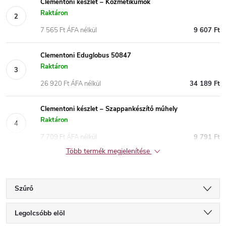
Clementoni készlet – Kozmetikumok
Raktáron
7 565 Ft ÁFA nélkül
9 607 Ft
Clementoni Eduglobus 50847
Raktáron
26 920 Ft ÁFA nélkül
34 189 Ft
Clementoni készlet – Szappankészítő műhely
Raktáron
7 709 Ft ÁFA nélkül
9 791 Ft
Több termék megjelenítése
Szűrő
T
Legolcsóbb elöl