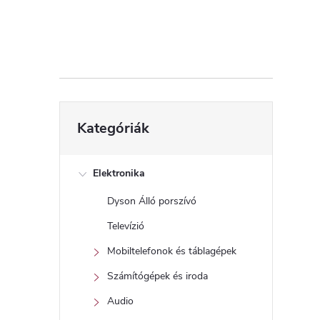
d
a
l
s
Kategóriák
Kategóriák
átugrása
ó
p
Elektronika
Dyson Álló porszívó
a
Televízió
n
Mobiltelefonok és táblagépek
Számítógépek és iroda
e
Audio