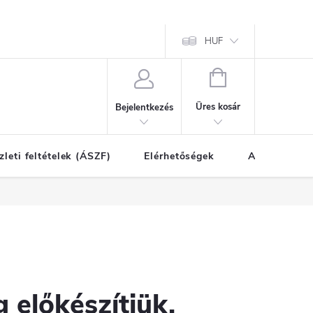
HUF
KOSÁR
Üres kosár
Bejelentkezés
zleti feltételek (ÁSZF)
Elérhetőségek
A vásárlás l
 előkészítjük.