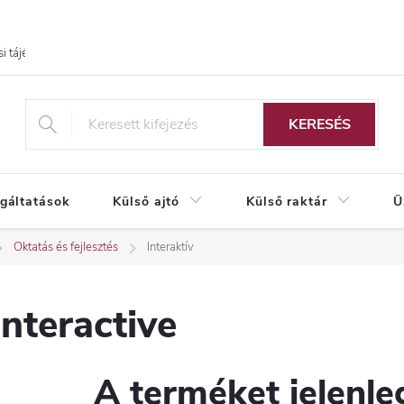
i tájékoztató
KERESÉS
lgáltatások
Külső ajtó
Külső raktár
Ü
Oktatás és fejlesztés
Interaktív
Interactive
A terméket jelenleg