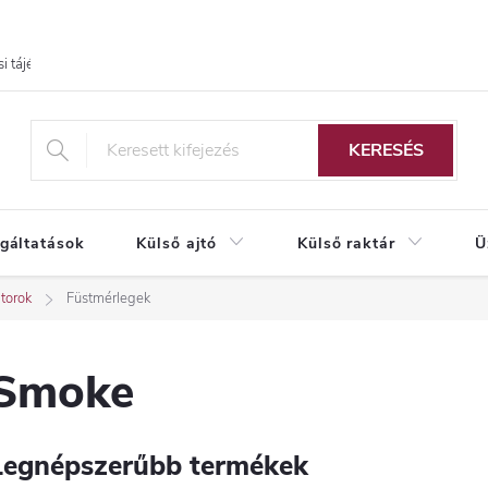
i tájékoztató
KERESÉS
lgáltatások
Külső ajtó
Külső raktár
Ü
torok
Füstmérlegek
Smoke
Legnépszerűbb termékek