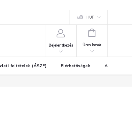
HUF
KOSÁR
Üres kosár
Bejelentkezés
zleti feltételek (ÁSZF)
Elérhetőségek
A vásárlás l