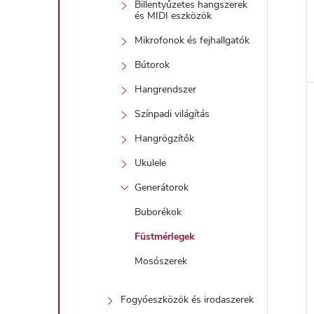
Billentyűzetes hangszerek
és MIDI eszközök
Mikrofonok és fejhallgatók
Bútorok
l
Hangrendszer
Színpadi világítás
i
Hangrögzítők
Ukulele
Generátorok
Buborékok
Füstmérlegek
j
Mosószerek
Fogyóeszközök és irodaszerek