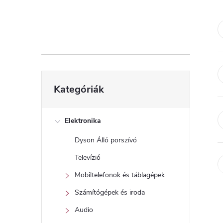
d
a
l
s
Kategóriák
Kategóriák
átugrása
ó
p
Elektronika
Dyson Álló porszívó
a
Televízió
n
Mobiltelefonok és táblagépek
Számítógépek és iroda
e
Audio