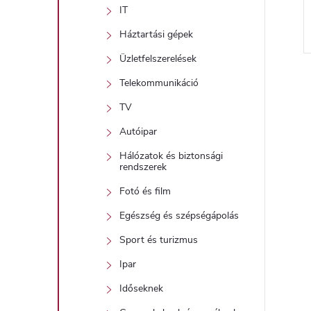
IT
Háztartási gépek
Üzletfelszerelések
Telekommunikáció
TV
i
Autóipar
Hálózatok és biztonsági
rendszerek
t
Fotó és film
Egészség és szépségápolás
i
Sport és turizmus
r
Ipar
Időseknek