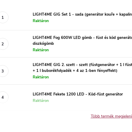
LIGHT4ME GIG Set 1 - sada (generátor kouře + kapalina 
Raktáron
LIGHT4ME Fog 600W LED gömb - füst és köd generátor f
diszkógömb
Raktáron
LIGHT4ME GIG 2. szett - szett (füstgenerátor + 1 l fü
+ 1 l buborékfolyadék + 4 az 1-ben fényeffekt)
Raktáron
LIGHT4ME Fekete 1200 LED - Köd-füst generátor
Raktáron
Több termék megjelen