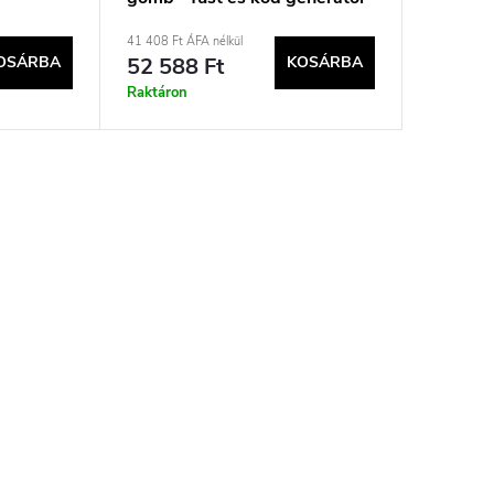
füst háttérvilágítással +
41 408 Ft ÁFA nélkül
diszkógömb
OSÁRBA
52 588 Ft
KOSÁRBA
Raktáron