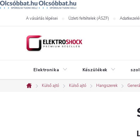
Ugrás
A vásárlás lépései
Üzleti feltételek (ÁSZF)
Adatkezelés
a
fő
tartalomhoz
Elektronika
Készülékek
szo
Külső ajtó
Külső ajtó
Hangszerek
Generá
Kezdőlap
O
l