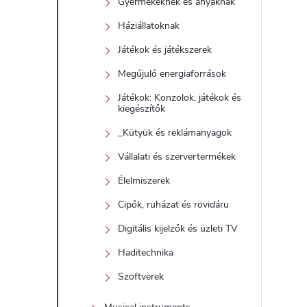
Gyermekeknek és anyáknak
Háziállatoknak
Játékok és játékszerek
í
Megújuló energiaforrások
t
Játékok: Konzolok, játékok és
kiegészítők
_Kütyük és reklámanyagok
Vállalati és szervertermékek
Élelmiszerek
l
Cipők, ruházat és rövidáru
Digitális kijelzők és üzleti TV
Haditechnika
Szoftverek