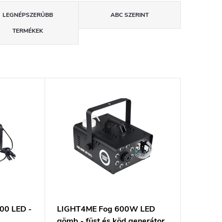
LEGNÉPSZERŰBB
ABC SZERINT
TERMÉKEK
00 LED -
LIGHT4ME Fog 600W LED
gömb - füst és köd generátor