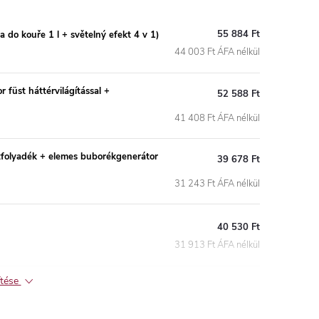
55 884 Ft
do kouře 1 l + světelný efekt 4 v 1)
44 003 Ft ÁFA nélkül
üst háttérvilágítással +
52 588 Ft
41 408 Ft ÁFA nélkül
stfolyadék + elemes buborékgenerátor
39 678 Ft
31 243 Ft ÁFA nélkül
40 530 Ft
31 913 Ft ÁFA nélkül
ítése