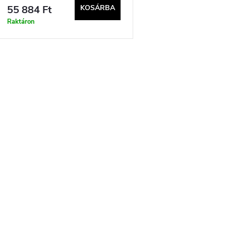
v 1)
55 884 Ft
KOSÁRBA
Raktáron
L
s
a
á