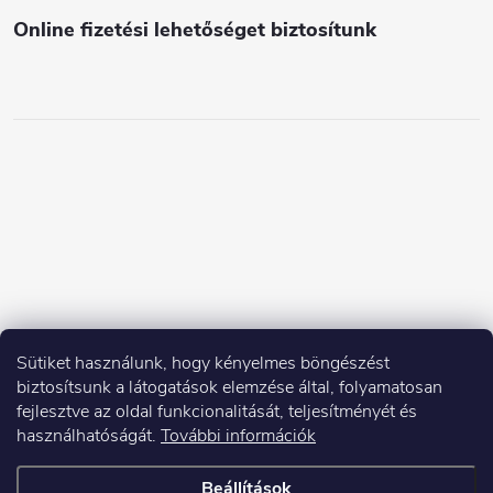
i
Online fizetési lehetőséget biztosítunk
Sütiket használunk, hogy kényelmes böngészést
biztosítsunk a látogatások elemzése által, folyamatosan
fejlesztve az oldal funkcionalitását, teljesítményét és
használhatóságát.
További információk
Beállítások