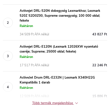
Activejet DRL-520N dobegység Lexmarkhoz; Lexmark
520Z 52D0Z00, Supreme csereegység; 100 000 oldal;
fekete
Raktáron
34 509 Ft ÁFA nélkül
43 827 Ft
Activejet DRL-E120N (Lexmark 12026XW nyomtató
cseréje; Supreme; 25000 oldal; fekete)
Raktáron
17 517 Ft ÁFA nélkül
22 246 Ft
ActiveJet Drum DRL-E232N | Lexmark X340H22G
Kompatibilis 1 darab
Raktáron
12 509 Ft ÁFA nélkül
15 886 Ft
Több termék megjelenítése