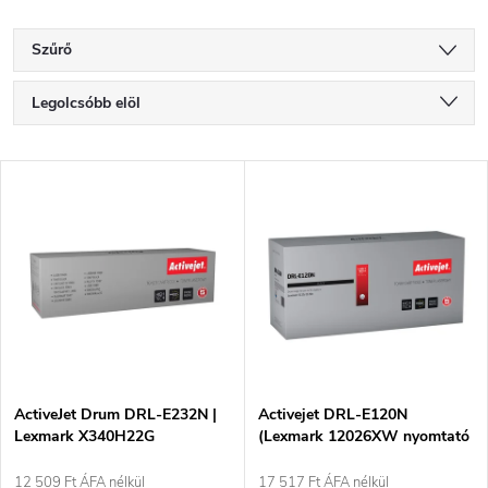
Szűrő
T
Legolcsóbb elöl
e
Legdrágább
T
Legnépszerűbb termékek
r
e
ABC szerint
m
r
é
m
k
é
e
ActiveJet Drum DRL-E232N |
Activejet DRL-E120N
Lexmark X340H22G
(Lexmark 12026XW nyomtató
k
Kompatibilis 1 darab
cseréje; Supreme; 25000 oldal;
k
fekete)
12 509 Ft ÁFA nélkül
17 517 Ft ÁFA nélkül