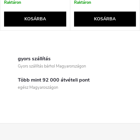
Raktáron
Raktáron
KOSÁRBA
KOSÁRBA
L
i
gyors szállítás
Gyors szállítás bárhol Magyarországon
s
Több mint 92 000 átvételi pont
t
egész Magyaroszágon
a
i
r
L
á