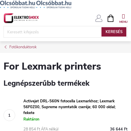
Ugrás
KOSÁR
a
fő
KERESÉS
tartalomhoz
Fotókonduktorok
For Lexmark printers
Legnépszerűbb termékek
Activejet DRL-560N fotocella Lexmarkhoz; Lexmark
56F0Z00, Supreme nyomtatók cseréje; 60 000 oldal;
fekete
Raktáron
28 854 Ft ÁFA nélkül
36 644 Ft