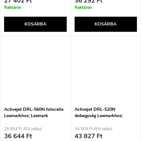
e
27 402 Ft
36 292 Ft
Raktáron
Raktáron
KOSÁRBA
KOSÁRBA
Activejet DRL-560N fotocella
Activejet DRL-520N
Lexmarkhoz; Lexmark
dobegység Lexmarkhoz;
56F0Z00, Supreme nyomtatók
Lexmark 520Z 52D0Z00,
cseréje; 60 000 oldal; fekete
Supreme csereegység; 100 000
28 854 Ft ÁFA nélkül
34 509 Ft ÁFA nélkül
oldal; fekete
36 644 Ft
43 827 Ft