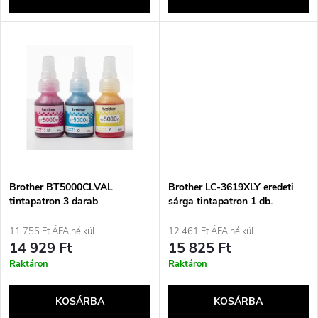
l
n
i
d
s
e
t
z
á
é
j
Brother BT5000CLVAL
Brother LC-3619XLY eredeti
s
tintapatron 3 darab
sárga tintapatron 1 db.
Kompatibilis ciánkék,
a
magenta, sárga színekkel
11 755 Ft ÁFA nélkül
12 461 Ft ÁFA nélkül
e
14 929 Ft
15 825 Ft
Raktáron
Raktáron
KOSÁRBA
KOSÁRBA