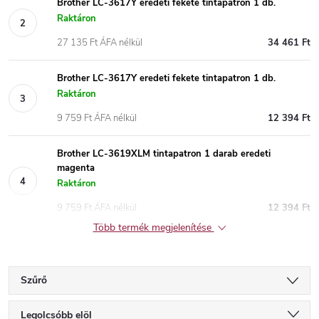
Brother LC-3617Y eredeti fekete tintapatron 1 db.
Raktáron
27 135 Ft ÁFA nélkül
34 461 Ft
Brother LC-3617Y eredeti fekete tintapatron 1 db.
Raktáron
9 759 Ft ÁFA nélkül
12 394 Ft
Brother LC-3619XLM tintapatron 1 darab eredeti
magenta
Raktáron
9 759 Ft ÁFA nélkül
12 394 Ft
Több termék megjelenítése
Szűrő
T
Legolcsóbb elöl