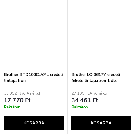
Brother BTD100CLVAL eredeti
Brother LC-3617Y eredeti
tintapatron
fekete tintapatron 1 db.
13 992 Ft ÁFA nélkül
27 135 Ft ÁFA nélkül
17 770 Ft
34 461 Ft
Raktáron
Raktáron
KOSÁRBA
KOSÁRBA