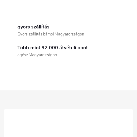
L
i
gyors szállítás
Gyors szállítás bárhol Magyarországon
s
Több mint 92 000 átvételi pont
t
egész Magyaroszágon
a
i
r
L
á
á
n
b
y