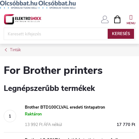
Ugrás
KOSÁR
a
fő
KERESÉS
tartalomhoz
Tinták
For Brother printers
Legnépszerűbb termékek
Brother BTD100CLVAL eredeti tintapatron
Raktáron
13 992 Ft ÁFA nélkül
17 770 Ft