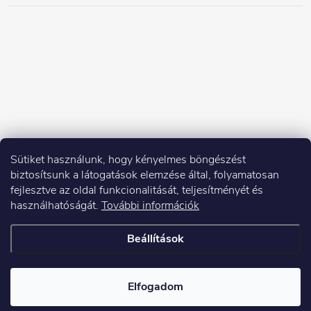
Sütiket használunk, hogy kényelmes böngészést
biztosítsunk a látogatások elemzése által, folyamatosan
fejlesztve az oldal funkcionalitását, teljesítményét és
használhatóságát.
További információk
Beállítások
Copyright 2026
Elektroshock.hu
. Minden jog fenntartva.
Elfogadom
Shoptet készítette