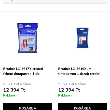
e
Legdrágább
T
Legnépszerűbb termékek
r
e
ABC szerint
m
r
é
m
k
é
e
Brother LC-3617Y eredeti
Brother LC-3619XLM
fekete tintapatron 1 db.
tintapatron 1 darab eredeti
k
magenta
k
9 759 Ft ÁFA nélkül
9 759 Ft ÁFA nélkül
e
12 394 Ft
12 394 Ft
r
Raktáron
Raktáron
k
e
KOSÁRBA
KOSÁRBA