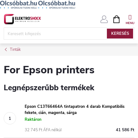
Ugrás
KOSÁR
a
fő
KERESÉS
tartalomhoz
Tinták
For Epson printers
Legnépszerűbb termékek
Epson C13T66464A tintapatron 4 darab Kompatibilis
fekete, cián, magenta, sárga
Raktáron
32 745 Ft ÁFA nélkül
41 586 Ft