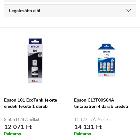
T
Legolcsóbb elöl
e
Legdrágább
T
Legnépszerűbb termékek
r
e
ABC szerint
m
r
é
m
k
é
e
Epson 101 EcoTank fekete
Epson C13T00S64A
eredeti fekete 1 darab
tintapatron 4 darab Eredeti
k
Fekete, Cián, Magenta, Sárga
k
9 505 Ft ÁFA nélkül
11 127 Ft ÁFA nélkül
e
12 071 Ft
14 131 Ft
r
Raktáron
Raktáron