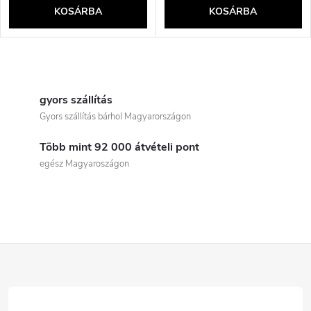
KOSÁRBA
KOSÁRBA
L
i
gyors szállítás
Gyors szállítás bárhol Magyarországon
s
Több mint 92 000 átvételi pont
t
egész Magyaroszágon
a
i
r
L
á
á
n