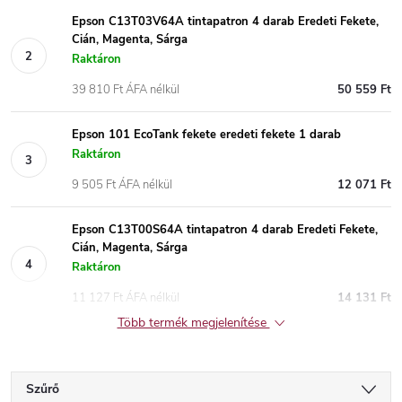
Epson C13T03V64A tintapatron 4 darab Eredeti Fekete,
Cián, Magenta, Sárga
Raktáron
39 810 Ft ÁFA nélkül
50 559 Ft
Epson 101 EcoTank fekete eredeti fekete 1 darab
Raktáron
9 505 Ft ÁFA nélkül
12 071 Ft
Epson C13T00S64A tintapatron 4 darab Eredeti Fekete,
Cián, Magenta, Sárga
Raktáron
11 127 Ft ÁFA nélkül
14 131 Ft
Több termék megjelenítése
Szűrő