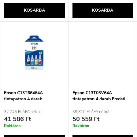
k
e
KOSÁRBA
KOSÁRBA
l
n
i
d
s
e
t
z
á
é
j
Epson C13T66464A
Epson C13T03V64A
s
tintapatron 4 darab
tintapatron 4 darab Eredeti
Kompatibilis fekete, cián,
Fekete, Cián, Magenta, Sárga
a
magenta, sárga
32 745 Ft ÁFA nélkül
39 810 Ft ÁFA nélkül
e
41 586 Ft
50 559 Ft
Raktáron
Raktáron