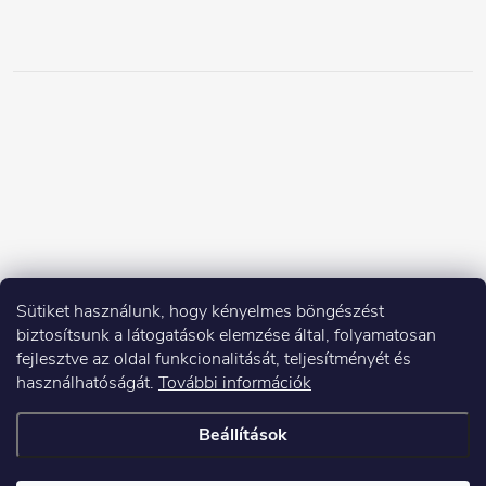
Sütiket használunk, hogy kényelmes böngészést
biztosítsunk a látogatások elemzése által, folyamatosan
fejlesztve az oldal funkcionalitását, teljesítményét és
használhatóságát.
További információk
Beállítások
Copyright 2026
Elektroshock.hu
. Minden jog fenntartva.