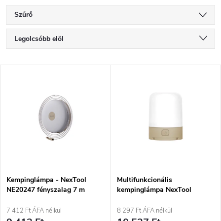
Szűrő
T
Legolcsóbb elöl
e
Legdrágább
T
Legnépszerűbb termékek
r
e
ABC szerint
m
r
é
m
k
é
e
Kempinglámpa - NexTool
Multifunkcionális
NE20247 fényszalag 7 m
kempinglámpa NexTool
k
NE20014A lámpás
k
7 412 Ft ÁFA nélkül
8 297 Ft ÁFA nélkül