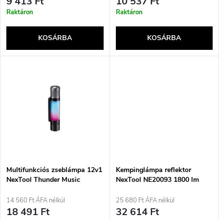
e
9 413 Ft
10 537 Ft
r
Raktáron
Raktáron
k
e
KOSÁRBA
KOSÁRBA
l
n
i
d
s
e
t
z
á
é
j
Multifunkciós zseblámpa 12v1
Kempinglámpa reflektor
s
NexTool Thunder Music
NexTool NE20093 1800 lm
NE20161A
fehér vagy piros fény
a
14 560 Ft ÁFA nélkül
25 680 Ft ÁFA nélkül
e
18 491 Ft
32 614 Ft