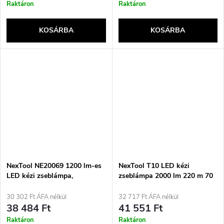
Raktáron
Raktáron
KOSÁRBA
KOSÁRBA
NexTool NE20069 1200 lm-es
NexTool T10 LED kézi
LED kézi zseblámpa,
zseblámpa 2000 lm 220 m 70
újratölthető, vízálló
órás akkumulátor
30 302 Ft ÁFA nélkül
32 717 Ft ÁFA nélkül
38 484 Ft
41 551 Ft
Raktáron
Raktáron