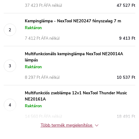
37 423 Ft ÁFA nélkül
47 527 Ft
Kempinglámpa - NexTool NE20247 fényszalag 7 m
Raktáron
7 412 Ft ÁFA nélkül
9 413 Ft
Multifunkcionális kempinglámpa NexTool NE20014A
lámpás
Raktáron
8 297 Ft ÁFA nélkül
10 537 Ft
Multifunkciós zseblámpa 12v1 NexTool Thunder Music
NE20161A
Raktáron
14 560 Ft ÁFA nélkül
18 491 Ft
Több termék megjelenítése