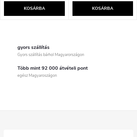
KOSÁRBA
KOSÁRBA
L
i
gyors szállítás
Gyors szállítás bárhol Magyarországon
s
Több mint 92 000 átvételi pont
t
egész Magyaroszágon
a
i
r
L
á
á
n