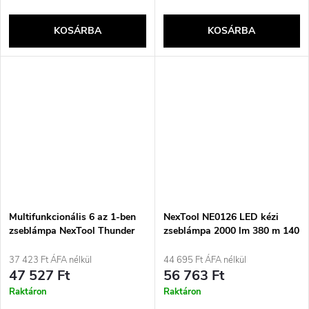
KOSÁRBA
KOSÁRBA
Multifunkcionális 6 az 1-ben
NexTool NE0126 LED kézi
zseblámpa NexTool Thunder
zseblámpa 2000 lm 380 m 140
NE20170 – külső akkumulátor,
órás akkumulátor
riasztó, műhelyi zseblámpa
37 423 Ft ÁFA nélkül
44 695 Ft ÁFA nélkül
47 527 Ft
56 763 Ft
Raktáron
Raktáron