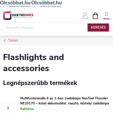
Ugrás
KOSÁR
a
fő
KERESÉS
tartalomhoz
Túlélés
Flashlights and
accessories
Legnépszerűbb termékek
Multifunkcionális 6 az 1-ben zseblámpa NexTool Thunder
NE20170 – külső akkumulátor, riasztó, műhelyi zseblámpa
Raktáron