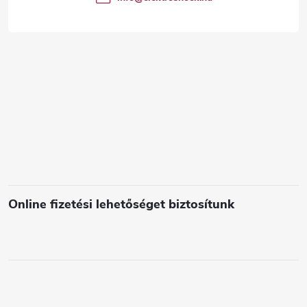
á
c
s
e
l
e
m
e
i
Online fizetési lehetőséget biztosítunk