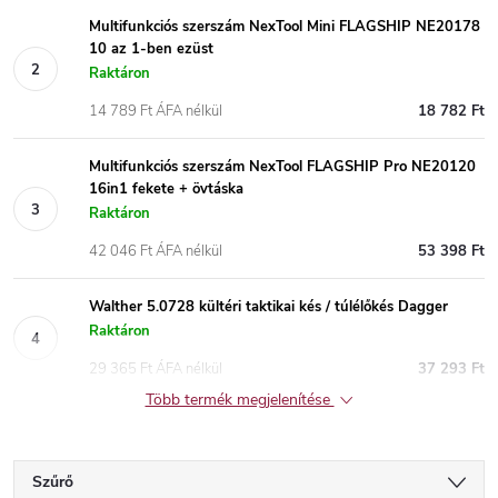
Multifunkciós szerszám NexTool Mini FLAGSHIP NE20178
10 az 1-ben ezüst
Raktáron
14 789 Ft ÁFA nélkül
18 782 Ft
Multifunkciós szerszám NexTool FLAGSHIP Pro NE20120
16in1 fekete + övtáska
Raktáron
42 046 Ft ÁFA nélkül
53 398 Ft
Walther 5.0728 kültéri taktikai kés / túlélőkés Dagger
Raktáron
29 365 Ft ÁFA nélkül
37 293 Ft
Több termék megjelenítése
Szűrő