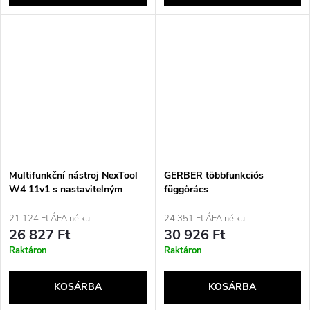
Multifunkční nástroj NexTool
GERBER többfunkciós
W4 11v1 s nastavitelným
függőrács
klíčem typu francouzský
21 124 Ft ÁFA nélkül
24 351 Ft ÁFA nélkül
26 827 Ft
30 926 Ft
Raktáron
Raktáron
KOSÁRBA
KOSÁRBA