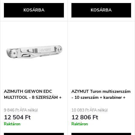
k
e
KOSÁRBA
KOSÁRBA
l
n
i
d
s
e
t
z
á
é
j
AZIMUTH GIEWON EDC
AZYMUT Turon multiszerszám
s
MULTITOOL - 8 SZERSZÁM +
- 10 szerszám + karabiner +
TOK
övtáska (H-P224108)
a
9 846 Ft ÁFA nélkül
10 083 Ft ÁFA nélkül
e
12 504 Ft
12 806 Ft
Raktáron
Raktáron