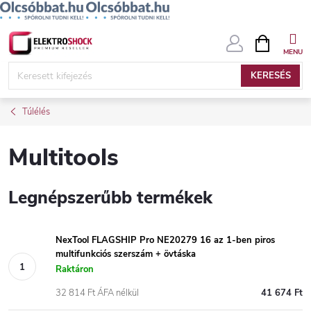
Ugrás
KOSÁR
a
fő
KERESÉS
tartalomhoz
Túlélés
Multitools
Legnépszerűbb termékek
NexTool FLAGSHIP Pro NE20279 16 az 1-ben piros
multifunkciós szerszám + övtáska
Raktáron
32 814 Ft ÁFA nélkül
41 674 Ft