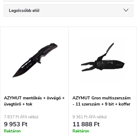
T
Legolcsóbb elöl
e
Legdrágább
T
Legnépszerűbb termékek
r
e
ABC szerint
m
r
é
m
k
é
e
AZYMUT mentőkés + övvágó +
AZYMUT Gron multiszerszám
üvegtörő + tok
- 11 szerszám + 9 bit + koffer
k
(H-P224052)
k
7 837 Ft ÁFA nélkül
9 361 Ft ÁFA nélkül
e
9 953 Ft
11 888 Ft
r
Raktáron
Raktáron