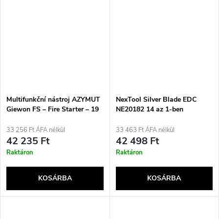
Multifunkční nástroj AZYMUT
NexTool Silver Blade EDC
Giewon FS – Fire Starter – 19
NE20182 14 az 1-ben
nástrojů – křesadlo + píšťalka
multifunkciós szerszám
+ pouzdro na opasek
33 256 Ft ÁFA nélkül
33 463 Ft ÁFA nélkül
(H2038A)
42 235 Ft
42 498 Ft
Raktáron
Raktáron
KOSÁRBA
KOSÁRBA