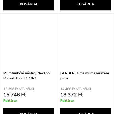
KOSÁRBA
KOSÁRBA
Multifunkční nástroj NexTool
GERBER Dime multiszerszám
Pocket Tool E1 10v1
piros
12 398 Ft ÁFA nélkül
14 466 Ft ÁFA nélkül
15 746 Ft
18 372 Ft
Raktáron
Raktáron