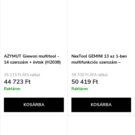
AZYMUT Giewon multitool -
NexTool GEMINI 13 az 1-ben
14 szerszám + övtok (H2038)
multifunkciós szerszám –
elektromos csavarhúzó
35 215 Ft ÁFA nélkül
39 700 Ft ÁFA nélkül
44 723 Ft
50 419 Ft
Raktáron
Raktáron
KOSÁRBA
KOSÁRBA