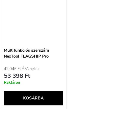
Multifunkciós szerszám
NexTool FLAGSHIP Pro
NE20120 16in1 fekete +
övtáska
42 046 Ft ÁFA nélkül
53 398 Ft
Raktáron
KOSÁRBA
L