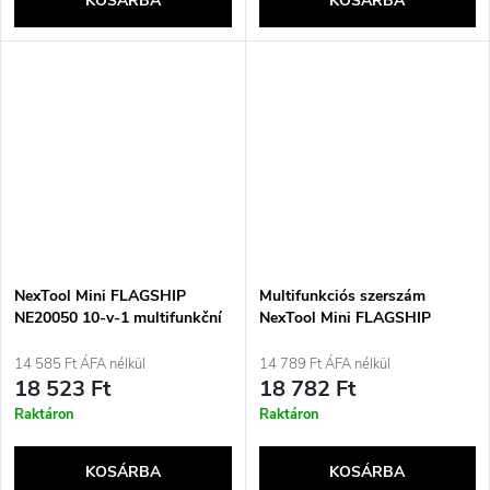
KOSÁRBA
KOSÁRBA
NexTool Mini FLAGSHIP
Multifunkciós szerszám
NE20050 10-v-1 multifunkční
NexTool Mini FLAGSHIP
nástroj, zelený
NE20178 10 az 1-ben ezüst
14 585 Ft ÁFA nélkül
14 789 Ft ÁFA nélkül
18 523 Ft
18 782 Ft
Raktáron
Raktáron
KOSÁRBA
KOSÁRBA