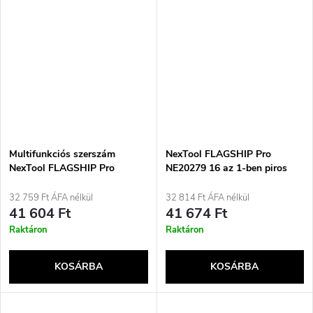
Multifunkciós szerszám
NexTool FLAGSHIP Pro
NexTool FLAGSHIP Pro
NE20279 16 az 1-ben piros
NE20271 16in1 kék + övtáska
multifunkciós szerszám +
övtáska
32 759 Ft ÁFA nélkül
32 814 Ft ÁFA nélkül
41 604 Ft
41 674 Ft
Raktáron
Raktáron
KOSÁRBA
KOSÁRBA