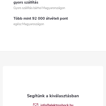
i
gyors szállítás
Gyors szállítás bárhol Magyarországon
s
Több mint 92 000 átvételi pont
t
egész Magyaroszágon
a
i
r
L
á
á
n
b
y
í
l
t
é
info
@
elektroshock.hu