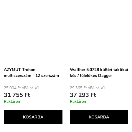
AZYMUT Trohon
Walther 5.0728 kültéri taktikai
multiszerszám - 12 szerszám
kés / túlélőkés Dagger
+ 8 bit + koffer (H-P2010121)
25 004 Ft ÁFA nélkül
29 365 Ft ÁFA nélkül
31 755 Ft
37 293 Ft
Raktáron
Raktáron
KOSÁRBA
KOSÁRBA