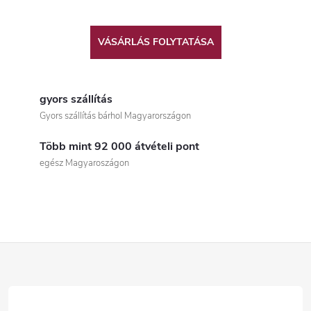
VÁSÁRLÁS FOLYTATÁSA
gyors szállítás
Gyors szállítás bárhol Magyarországon
Több mint 92 000 átvételi pont
egész Magyaroszágon
L
á