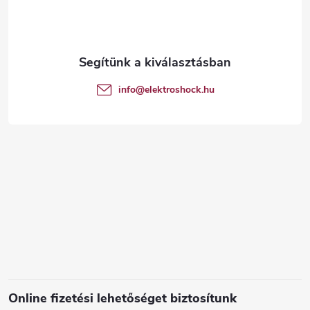
b
l
é
info
@
elektroshock.hu
c
Online fizetési lehetőséget biztosítunk