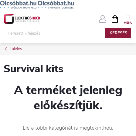
Ugrás
KOSÁR
a
fő
KERESÉS
tartalomhoz
Túlélés
Survival kits
A terméket jelenleg
előkészítjük.
De a többi kategóriát is megtekintheti.