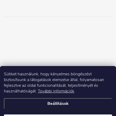
Sütiket használunk, hogy kényelmes böngészést
biztosítsunk a látogatások elemzése által, folyamatosan
fejlesztve az oldal funkcionalitását, teljesítményét és
használhatóságát.
További információk
Beállítások
Copyright 2026
Elektroshock.hu
. Minden jog fenntartva.