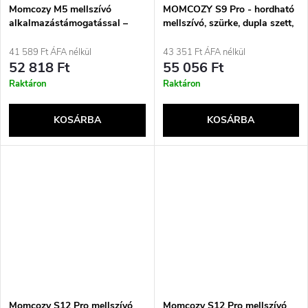
Momcozy M5 mellszívó
MOMCOZY S9 Pro - hordható
alkalmazástámogatással –
mellszívó, szürke, dupla szett,
Simple Set szürke
180 ml
41 589 Ft ÁFA nélkül
43 351 Ft ÁFA nélkül
52 818 Ft
55 056 Ft
Raktáron
Raktáron
KOSÁRBA
KOSÁRBA
Momcozy S12 Pro mellszívó
Momcozy S12 Pro mellszívó