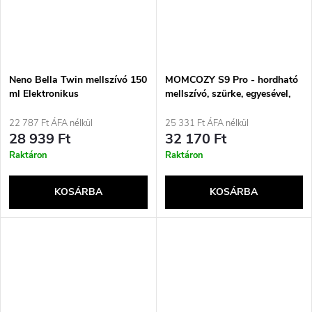
Neno Bella Twin mellszívó 150
MOMCOZY S9 Pro - hordható
ml Elektronikus
mellszívó, szürke, egyesével,
180 ml
22 787 Ft ÁFA nélkül
25 331 Ft ÁFA nélkül
28 939 Ft
32 170 Ft
Raktáron
Raktáron
KOSÁRBA
KOSÁRBA