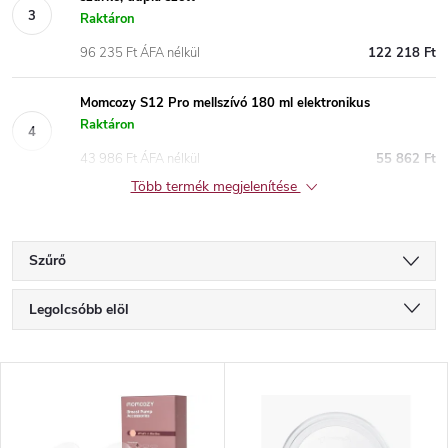
Raktáron
96 235 Ft ÁFA nélkül
122 218 Ft
Momcozy S12 Pro mellszívó 180 ml elektronikus
Raktáron
43 986 Ft ÁFA nélkül
55 862 Ft
Több termék megjelenítése
Szűrő
T
Legolcsóbb elöl
e
Legdrágább
T
Legnépszerűbb termékek
r
e
ABC szerint