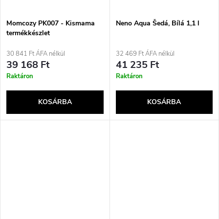
Momcozy PK007 - Kismama
Neno Aqua Šedá, Bílá 1,1 l
termékkészlet
30 841 Ft ÁFA nélkül
32 469 Ft ÁFA nélkül
39 168 Ft
41 235 Ft
Raktáron
Raktáron
KOSÁRBA
KOSÁRBA