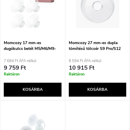
m
r
é
m
k
é
e
Momcozy 17 mm-es
Momcozy 27 mm-es dupla
dugókulcs betét M5/M6/M9-
tömítésű tölcsér S9 Pro/S12
k
hez, 4 db/csomag
Pro készülékekhez
k
7 684 Ft ÁFA nélkül
8 594 Ft ÁFA nélkül
e
9 759 Ft
10 915 Ft
r
Raktáron
Raktáron
k
e
KOSÁRBA
KOSÁRBA
l
n
i
d
s