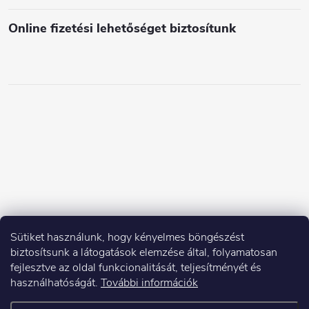
i
Online fizetési lehetőséget biztosítunk
Sütiket használunk, hogy kényelmes böngészést
biztosítsunk a látogatások elemzése által, folyamatosan
fejlesztve az oldal funkcionalitását, teljesítményét és
használhatóságát.
További információk