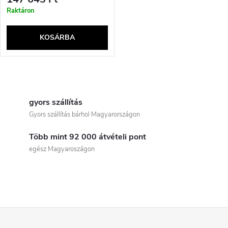
Raktáron
KOSÁRBA
L
i
gyors szállítás
Gyors szállítás bárhol Magyarországon
s
Több mint 92 000 átvételi pont
t
egész Magyaroszágon
a
i
r
L