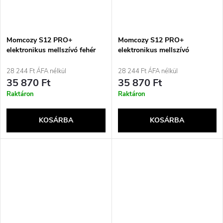
Momcozy S12 PRO+
Momcozy S12 PRO+
elektronikus mellszívó fehér
elektronikus mellszívó
rózsaszín
28 244 Ft ÁFA nélkül
28 244 Ft ÁFA nélkül
35 870 Ft
35 870 Ft
Raktáron
Raktáron
KOSÁRBA
KOSÁRBA