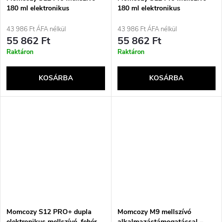
180 ml elektronikus
180 ml elektronikus
43 986 Ft ÁFA nélkül
43 986 Ft ÁFA nélkül
55 862 Ft
55 862 Ft
Raktáron
Raktáron
KOSÁRBA
KOSÁRBA
Momcozy S12 PRO+ dupla
Momcozy M9 mellszívó
elektronikus mellszívó, fehér
alkalmazástámogatással –