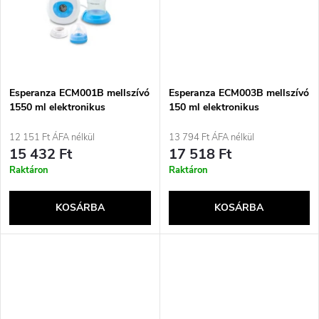
e
t
z
á
é
j
Esperanza ECM001B mellszívó
Esperanza ECM003B mellszívó
s
1550 ml elektronikus
150 ml elektronikus
a
12 151 Ft ÁFA nélkül
13 794 Ft ÁFA nélkül
e
15 432 Ft
17 518 Ft
Raktáron
Raktáron
KOSÁRBA
KOSÁRBA