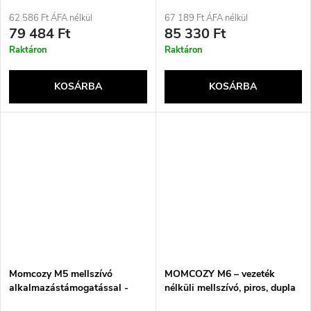
garnitúra
dupla szett, piros
62 586 Ft ÁFA nélkül
67 189 Ft ÁFA nélkül
79 484 Ft
85 330 Ft
Raktáron
Raktáron
KOSÁRBA
KOSÁRBA
Momcozy M5 mellszívó
MOMCOZY M6 – vezeték
alkalmazástámogatással -
nélküli mellszívó, piros, dupla
dupla szett, szürke
szett 180 ml.