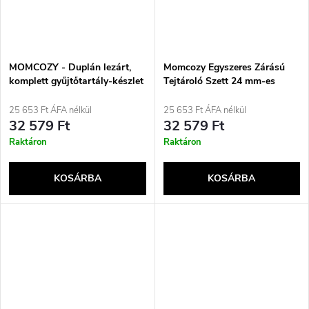
MOMCOZY - Duplán lezárt,
Momcozy Egyszeres Zárású
komplett gyűjtőtartály-készlet
Tejtároló Szett 24 mm-es
24 mm-es tölcsérrel S9
Hosszabbítóval S9 Pro/S12
Pro/S12 Pro modellekhez
Pro készülékekhez
25 653 Ft ÁFA nélkül
25 653 Ft ÁFA nélkül
32 579 Ft
32 579 Ft
Raktáron
Raktáron
KOSÁRBA
KOSÁRBA