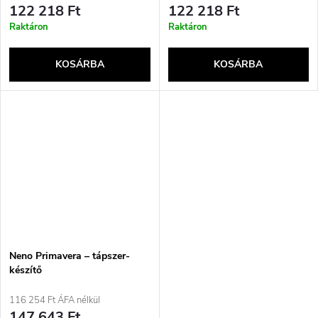
122 218 Ft
122 218 Ft
Raktáron
Raktáron
KOSÁRBA
KOSÁRBA
Neno Primavera – tápszer-
készítő
116 254 Ft ÁFA nélkül
147 643 Ft