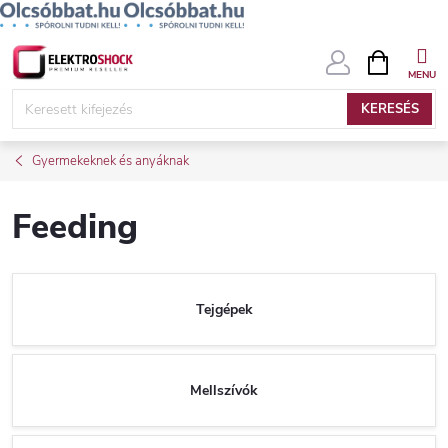
Ugrás
KOSÁR
a
fő
KERESÉS
tartalomhoz
Gyermekeknek és anyáknak
Feeding
Tejgépek
Mellszívók