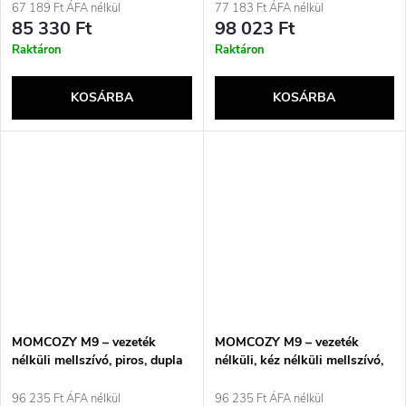
67 189 Ft ÁFA nélkül
77 183 Ft ÁFA nélkül
85 330 Ft
98 023 Ft
Raktáron
Raktáron
KOSÁRBA
KOSÁRBA
MOMCOZY M9 – vezeték
MOMCOZY M9 – vezeték
nélküli mellszívó, piros, dupla
nélküli, kéz nélküli mellszívó,
szett 150 ml.
szürke, dupla szett
96 235 Ft ÁFA nélkül
96 235 Ft ÁFA nélkül