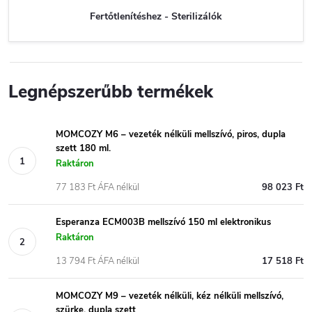
Fertőtlenítéshez - Sterilizálók
Legnépszerűbb termékek
MOMCOZY M6 – vezeték nélküli mellszívó, piros, dupla
szett 180 ml.
Raktáron
77 183 Ft ÁFA nélkül
98 023 Ft
Esperanza ECM003B mellszívó 150 ml elektronikus
Raktáron
13 794 Ft ÁFA nélkül
17 518 Ft
MOMCOZY M9 – vezeték nélküli, kéz nélküli mellszívó,
szürke, dupla szett