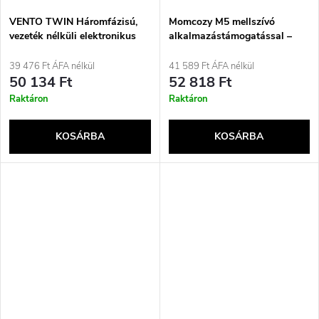
VENTO TWIN Háromfázisú,
Momcozy M5 mellszívó
vezeték nélküli elektronikus
alkalmazástámogatással –
mellszívó
Simple Set piros
39 476 Ft ÁFA nélkül
41 589 Ft ÁFA nélkül
50 134 Ft
52 818 Ft
Raktáron
Raktáron
KOSÁRBA
KOSÁRBA