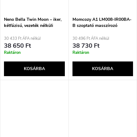
Neno Bella Twin Moon – iker,
Momcozy A1 LM008-IR00BA-
kétfázisú, vezeték nélküli
B szoptató masszírozó
elektronikus mellszívó
rózsaszín
30 433 Ft ÁFA nélkül
30 496 Ft ÁFA nélkül
38 650 Ft
38 730 Ft
Raktáron
Raktáron
KOSÁRBA
KOSÁRBA