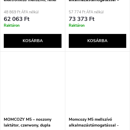
Simple Set szürke
48 869 Ft ÁFA nélkül
57 774 Ft ÁFA nélkül
62 063 Ft
73 373 Ft
Raktáron
Raktáron
KOSÁRBA
KOSÁRBA
MOMCOZY M5 – noszony
Momcozy M5 mellszívó
laktátor, czerwony, dupla
alkalmazástámogatással -