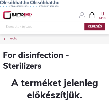
Ugrás
KOSÁR
a
fő
KERESÉS
tartalomhoz
Etetés
For disinfection -
Sterilizers
A terméket jelenleg
előkészítjük.