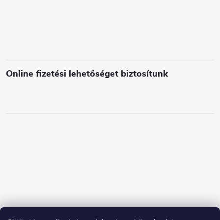
e
m
e
i
Online fizetési lehetőséget biztosítunk