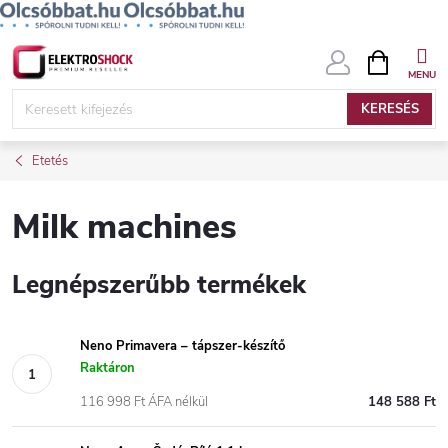
Ugrás
KOSÁR
a
fő
KERESÉS
tartalomhoz
Etetés
Milk machines
Legnépszerűbb termékek
Neno Primavera – tápszer-készítő
Raktáron
116 998 Ft ÁFA nélkül
148 588 Ft