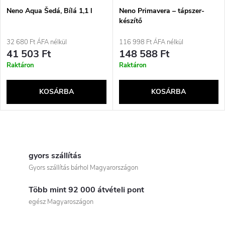
é
e
Neno Aqua Šedá, Bílá 1,1 l
Neno Primavera – tápszer-
készítő
k
k
32 680 Ft ÁFA nélkül
116 998 Ft ÁFA nélkül
e
41 503 Ft
148 588 Ft
r
Raktáron
Raktáron
k
e
KOSÁRBA
KOSÁRBA
l
n
i
L
d
s
i
gyors szállítás
e
Gyors szállítás bárhol Magyarországon
t
s
z
Több mint 92 000 átvételi pont
t
á
egész Magyaroszágon
é
a