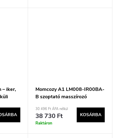
– iker,
Momcozy A1 LM008-IR00BA-
küli
B szoptató masszírozó
ó
rózsaszín
30 496 Ft ÁFA nélkül
OSÁRBA
38 730 Ft
KOSÁRBA
Raktáron