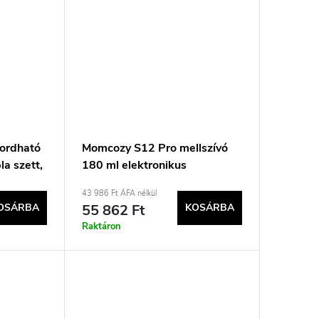
ordható
Momcozy S12 Pro mellszívó
la szett,
180 ml elektronikus
43 986 Ft ÁFA nélkül
OSÁRBA
55 862 Ft
KOSÁRBA
Raktáron