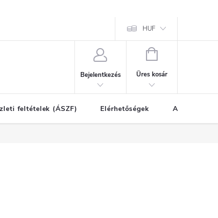
HUF
KOSÁR
Üres kosár
Bejelentkezés
zleti feltételek (ÁSZF)
Elérhetőségek
A vásárlás l