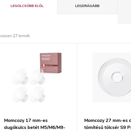
T
LEGOLCSÓBB ELÖL
LEGDRÁGÁBB
e
r
sszesen
27
termék
m
T
é
e
k
r
e
m
k
é
r
k
Momcozy 17 mm-es
Momcozy 27 mm-es d
dugókulcs betét M5/M6/M9-
tömítésű tölcsér S9 