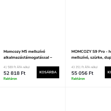
Momcozy M5 mellszívó
MOMCOZY S9 Pro - h
alkalmazástámogatással –
mellszívó, szürke, dup
Simple Set szürke
180 ml
41 589 Ft ÁFA nélkül
43 351 Ft ÁFA nélkül
52 818 Ft
KOSÁRBA
55 056 Ft
K
Raktáron
Raktáron