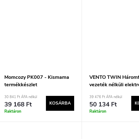
Momcozy PK007 - Kismama
VENTO TWIN Háromfá
termékkészlet
vezeték nélküli elekt
mellszívó
30 841 Ft ÁFA nélkül
39 476 Ft ÁFA nélkül
39 168 Ft
KOSÁRBA
50 134 Ft
K
Raktáron
Raktáron