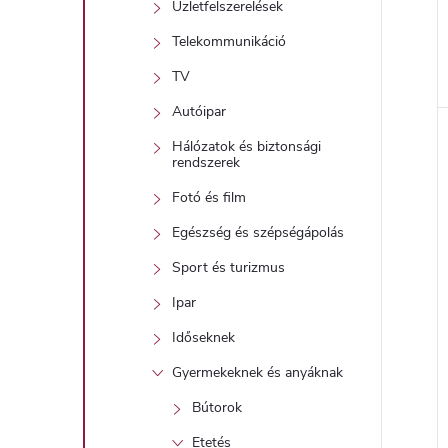
Üzletfelszerelések
Telekommunikáció
TV
l
Autóipar
Hálózatok és biztonsági
i
rendszerek
Fotó és film
Egészség és szépségápolás
Sport és turizmus
Ipar
Időseknek
j
Gyermekeknek és anyáknak
Bútorok
Etetés