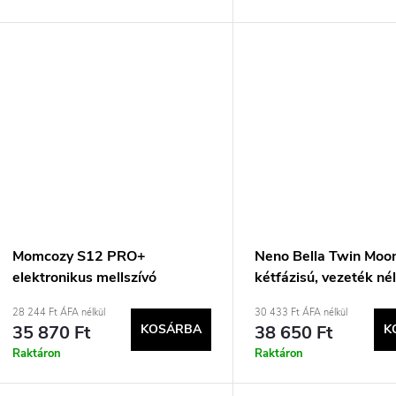
Momcozy S12 PRO+
Neno Bella Twin Moon 
elektronikus mellszívó
kétfázisú, vezeték nél
rózsaszín
elektronikus mellszív
28 244 Ft ÁFA nélkül
30 433 Ft ÁFA nélkül
35 870 Ft
KOSÁRBA
38 650 Ft
K
Raktáron
Raktáron