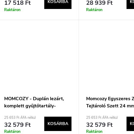
17 518 Ft
KOSÁRBA
28 939 Ft
K
Raktáron
Raktáron
MOMCOZY - Duplán lezárt,
Momcozy Egyszeres 
komplett gyűjtőtartály-
Tejtároló Szett 24 m
készlet 24 mm-es tölcsérrel
Hosszabbítóval S9 P
25 653 Ft ÁFA nélkül
25 653 Ft ÁFA nélkül
S9 Pro/S12 Pro modellekhez
Pro készülékekhez
32 579 Ft
KOSÁRBA
32 579 Ft
K
Raktáron
Raktáron