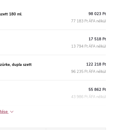
98 023 Ft
szett 180 ml.
77 183 Ft ÁFA nélkül
17 518 Ft
13 794 Ft ÁFA nélkül
122 218 Ft
zürke, dupla szett
96 235 Ft ÁFA nélkül
55 862 Ft
43 986 Ft ÁFA nélkül
ítése