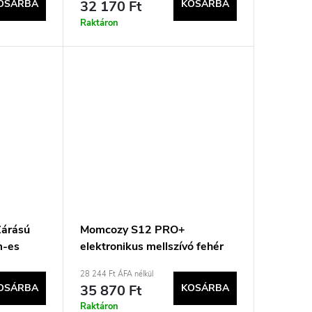
OSÁRBA
32 170 Ft
KOSÁRBA
Raktáron
Zárású
Momcozy S12 PRO+
m-es
elektronikus mellszívó fehér
ro/S12
28 244 Ft ÁFA nélkül
OSÁRBA
35 870 Ft
KOSÁRBA
Raktáron