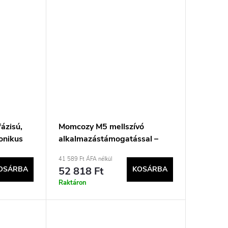
zisú,
Momcozy M5 mellszívó
ronikus
alkalmazástámogatással –
Simple Set piros
41 589 Ft ÁFA nélkül
OSÁRBA
52 818 Ft
KOSÁRBA
Raktáron