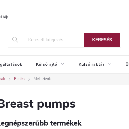
i tájékoztató
KERESÉS
lgáltatások
Külső ajtó
Külső raktár
Ü
nak
Etetés
Mellszívók
Breast pumps
Legnépszerűbb termékek