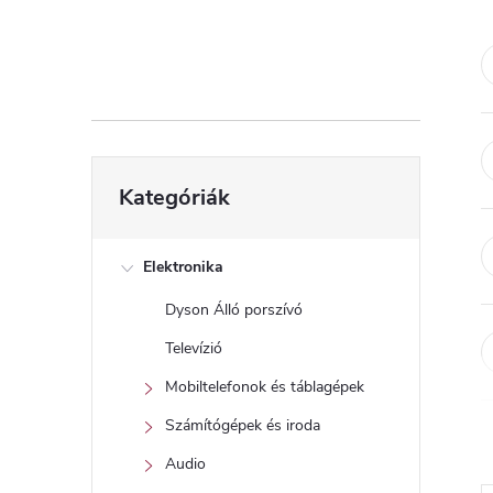
d
a
l
s
Kategóriák
Kategóriák
átugrása
ó
p
Elektronika
Dyson Álló porszívó
a
Televízió
n
Mobiltelefonok és táblagépek
Számítógépek és iroda
e
Audio