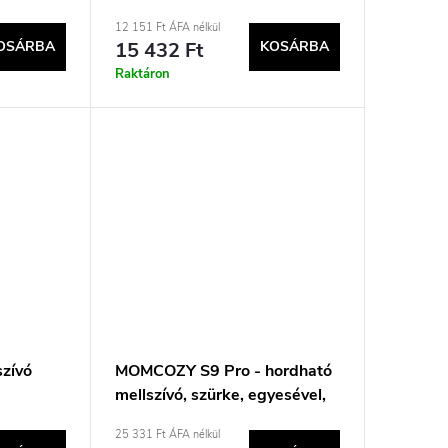
elektronikus
12 151 Ft ÁFA nélkül
OSÁRBA
15 432 Ft
KOSÁRBA
Raktáron
szívó
MOMCOZY S9 Pro - hordható
mellszívó, szürke, egyesével,
180 ml
25 331 Ft ÁFA nélkül