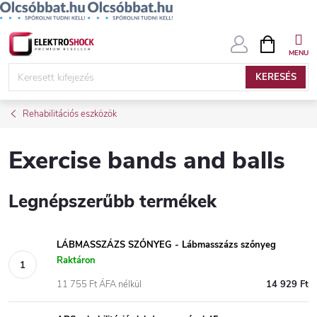
Ugrás
KOSÁR
a
fő
KERESÉS
tartalomhoz
Rehabilitációs eszközök
Exercise bands and balls
Legnépszerűbb termékek
LÁBMASSZÁZS SZŐNYEG - Lábmasszázs szőnyeg
Raktáron
11 755 Ft ÁFA nélkül
14 929 Ft