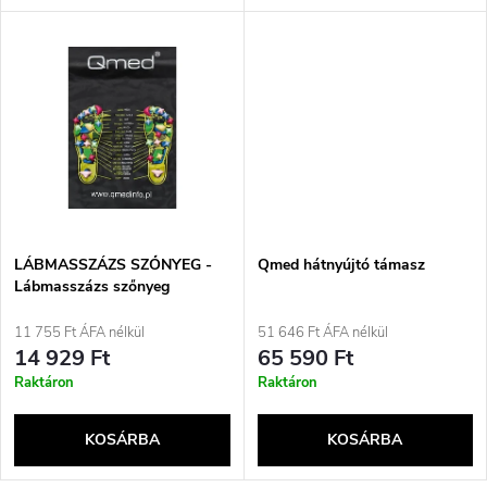
l
n
i
d
s
e
t
z
á
é
j
LÁBMASSZÁZS SZŐNYEG -
Qmed hátnyújtó támasz
s
Lábmasszázs szőnyeg
a
11 755 Ft ÁFA nélkül
51 646 Ft ÁFA nélkül
e
14 929 Ft
65 590 Ft
Raktáron
Raktáron
KOSÁRBA
KOSÁRBA