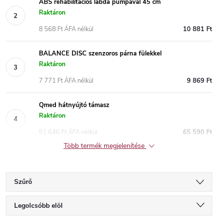
ABS rehabilitációs labda pumpával 45 cm
Raktáron
8 568 Ft ÁFA nélkül
10 881 Ft
BALANCE DISC szenzoros párna fülekkel
Raktáron
7 771 Ft ÁFA nélkül
9 869 Ft
Qmed hátnyújtó támasz
Raktáron
51 646 Ft ÁFA nélkül
65 590 Ft
Több termék megjelenítése
Szűrő
T
Legolcsóbb elöl