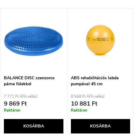
e
Legdrágább
T
Legnépszerűbb termékek
r
e
ABC szerint
m
r
é
m
k
é
e
BALANCE DISC szenzoros
ABS rehabilitációs labda
párna fülekkel
pumpával 45 cm
k
k
7 771 Ft ÁFA nélkül
8 568 Ft ÁFA nélkül
e
9 869 Ft
10 881 Ft
r
Raktáron
Raktáron
k
e
KOSÁRBA
KOSÁRBA