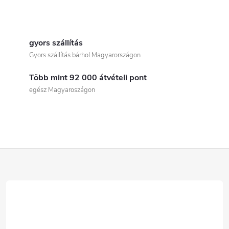
L
i
gyors szállítás
Gyors szállítás bárhol Magyarországon
s
Több mint 92 000 átvételi pont
t
egész Magyaroszágon
a
i
r
L
á
á
n
b
y