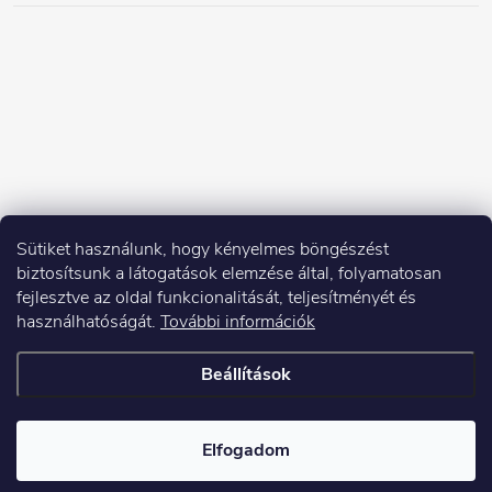
Sütiket használunk, hogy kényelmes böngészést
biztosítsunk a látogatások elemzése által, folyamatosan
fejlesztve az oldal funkcionalitását, teljesítményét és
használhatóságát.
További információk
Beállítások
Copyright 2026
Elektroshock.hu
. Minden jog fenntartva.
Elfogadom
Shoptet készítette