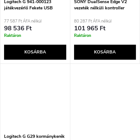
Logitech G 941-000123
SONY DualSense Edge V2
játékvezérlő Fekete USB
vezeték nélküli kontroller
Kormány + Pedálok
fehér, PlayStation 5
Analóg/digitális PC, Xbox One,
77 587 Ft ÁFA nélkül
80 287 Ft ÁFA nélkül
Xbox Series S, Xbox Series X
98 536 Ft
101 965 Ft
Raktáron
Raktáron
KOSÁRBA
KOSÁRBA
Logitech G G29 kormánykerék