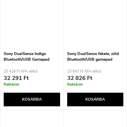
Sony DualSense Indigo
Sony DualSense fekete, zöld
Bluetooth/USB Gamepad
Bluetooth/USB gamepad
Analóg/Digitális PlayStation 5
analóg/digitális PlayStation 5
25 426 Ft ÁFA nélkül
25 847 Ft ÁFA nélkül
32 291 Ft
32 826 Ft
Raktáron
Raktáron
KOSÁRBA
KOSÁRBA