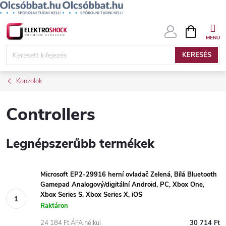
Ugrás
KOSÁR
a
fő
KERESÉS
tartalomhoz
Konzolok
Controllers
Legnépszerűbb termékek
Microsoft EP2-29916 herní ovladač Zelená, Bílá Bluetooth
Gamepad Analogový/digitální Android, PC, Xbox One,
Xbox Series S, Xbox Series X, iOS
Raktáron
24 184 Ft ÁFA nélkül
30 714 Ft