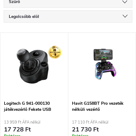
Szűrő
T
Legolcsóbb elöl
e
Legdrágább
T
Legnépszerűbb termékek
r
e
ABC szerint
m
r
é
m
k
é
e
Logitech G 941-000130
Havit G158BT Pro vezeték
játékvezérlő Fekete USB
nélküli vezérlő
k
Speciális Analóg/Digitális PC,
k
PlayStation 4, Xbox One
13 959 Ft ÁFA nélkül
17 110 Ft ÁFA nélkül
e
17 728 Ft
21 730 Ft