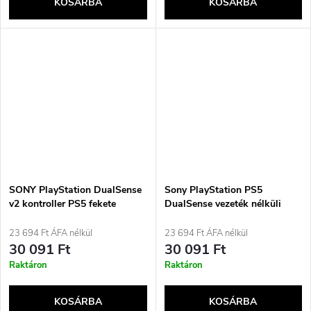
KOSÁRBA
KOSÁRBA
SONY PlayStation DualSense
Sony PlayStation PS5
v2 kontroller PS5 fekete
DualSense vezeték nélküli
kontroller, éjfekete
23 694 Ft ÁFA nélkül
23 694 Ft ÁFA nélkül
30 091 Ft
30 091 Ft
Raktáron
Raktáron
KOSÁRBA
KOSÁRBA