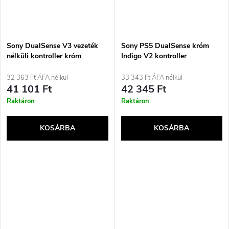
Sony DualSense V3 vezeték
Sony PS5 DualSense króm
nélküli kontroller króm
Indigo V2 kontroller
gyöngyház
32 363 Ft ÁFA nélkül
33 343 Ft ÁFA nélkül
41 101 Ft
42 345 Ft
Raktáron
Raktáron
KOSÁRBA
KOSÁRBA