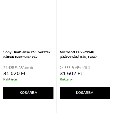
Sony DualSense PS5 vezeték
Microsoft EP2-29940
nélküli kontroller kék
játékvezérlő Kék, Fehér
Bluetooth Gamepad
Analóg/Digitális Android, PC,
24 425 Ft ÁFA nélkül
24 883 Ft ÁFA nélkül
Xbox One, Xbox Series S, Xbox
31 020 Ft
31 602 Ft
Series X, iOS
Raktáron
Raktáron
KOSÁRBA
KOSÁRBA