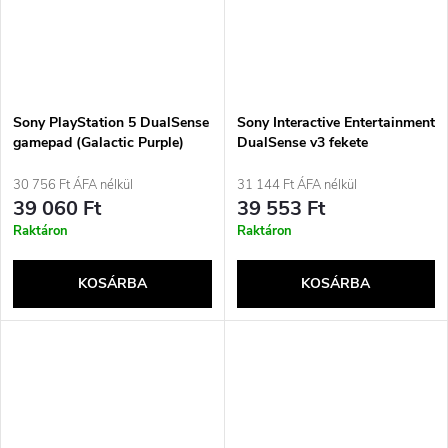
Sony PlayStation 5 DualSense
Sony Interactive Entertainment
gamepad (Galactic Purple)
DualSense v3 fekete
vezeték nélküli kontroller
Bluetooth/USB Gamepad
Analóg/Digitális PlayStation 5
30 756 Ft ÁFA nélkül
31 144 Ft ÁFA nélkül
39 060 Ft
39 553 Ft
Raktáron
Raktáron
KOSÁRBA
KOSÁRBA