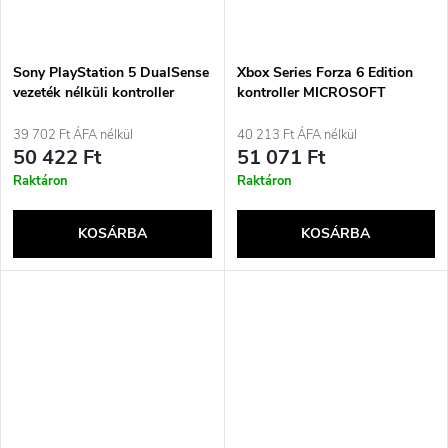
Sony PlayStation 5 DualSense
Xbox Series Forza 6 Edition
vezeték nélküli kontroller
kontroller MICROSOFT
limitált kiadás – Ghost of
Yotei Black
39 702 Ft ÁFA nélkül
40 213 Ft ÁFA nélkül
50 422 Ft
51 071 Ft
Raktáron
Raktáron
KOSÁRBA
KOSÁRBA