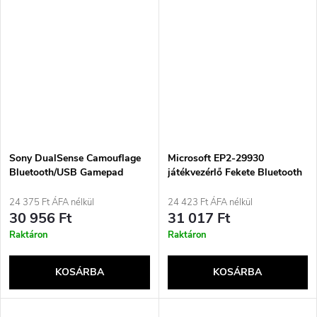
Sony DualSense Camouflage
Microsoft EP2-29930
Bluetooth/USB Gamepad
játékvezérlő Fekete Bluetooth
Analóg/Digitális PlayStation 5
Gamepad Analóg/Digitális
Android, PC, Xbox One, Xbox
24 375 Ft ÁFA nélkül
24 423 Ft ÁFA nélkül
Series S, Xbox Series X, iOS
30 956 Ft
31 017 Ft
Raktáron
Raktáron
KOSÁRBA
KOSÁRBA