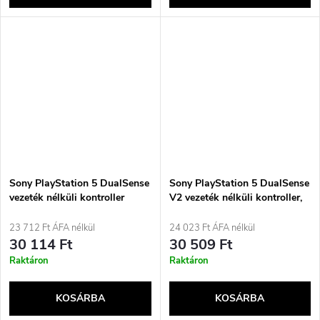
Sony PlayStation 5 DualSense
Sony PlayStation 5 DualSense
vezeték nélküli kontroller
V2 vezeték nélküli kontroller,
gamepad ezüst
csillagfénykék
23 712 Ft ÁFA nélkül
24 023 Ft ÁFA nélkül
30 114 Ft
30 509 Ft
Raktáron
Raktáron
KOSÁRBA
KOSÁRBA