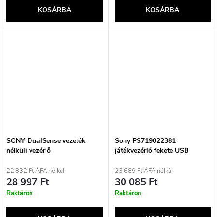
KOSÁRBA
KOSÁRBA
SONY DualSense vezeték
Sony PS719022381
nélküli vezérlő
játékvezérlő fekete USB
Gamepad digitális PlayStation
5
22 832 Ft ÁFA nélkül
23 689 Ft ÁFA nélkül
28 997 Ft
30 085 Ft
Raktáron
Raktáron