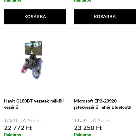
r
Raktáron
Raktáron
k
e
KOSÁRBA
KOSÁRBA
l
n
i
d
s
e
t
z
á
é
j
Havit G180BT vezeték nélküli
Microsoft EP2-29920
s
vezérlő
játékvezérlő Fehér Bluetooth
Gamepad Analóg/Digitális
a
Android, PC, Xbox One, Xbox
17 931 Ft ÁFA nélkül
18 307 Ft ÁFA nélkül
e
Series S, Xbox Series X, iOS
22 772 Ft
23 250 Ft
Raktáron
Raktáron