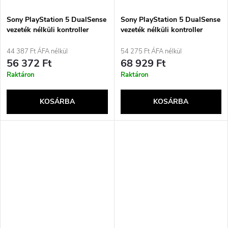
Sony PlayStation 5 DualSense
Sony PlayStation 5 DualSense
vezeték nélküli kontroller
vezeték nélküli kontroller
limitált kiadás – God of War
limitált kiadás – 30. évforduló
44 387 Ft ÁFA nélkül
54 275 Ft ÁFA nélkül
56 372 Ft
68 929 Ft
Raktáron
Raktáron
KOSÁRBA
KOSÁRBA