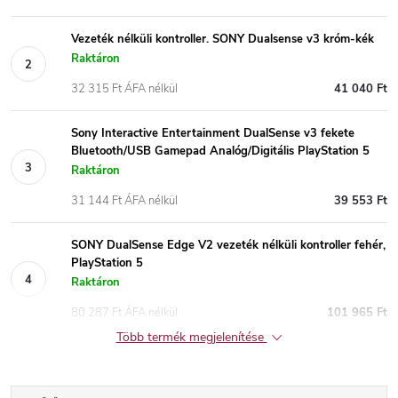
Vezeték nélküli kontroller. SONY Dualsense v3 króm-kék
Raktáron
32 315 Ft ÁFA nélkül
41 040 Ft
Sony Interactive Entertainment DualSense v3 fekete
Bluetooth/USB Gamepad Analóg/Digitális PlayStation 5
Raktáron
31 144 Ft ÁFA nélkül
39 553 Ft
SONY DualSense Edge V2 vezeték nélküli kontroller fehér,
PlayStation 5
Raktáron
80 287 Ft ÁFA nélkül
101 965 Ft
Több termék megjelenítése