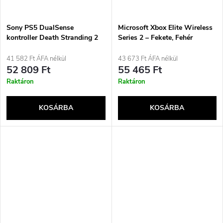
Sony PS5 DualSense
Microsoft Xbox Elite Wireless
kontroller Death Stranding 2
Series 2 – Fekete, Fehér
Edt.
Bluetooth/USB Gamepad
Analóg/Digitális PC, Xbox One
41 582 Ft ÁFA nélkül
43 673 Ft ÁFA nélkül
52 809 Ft
55 465 Ft
Raktáron
Raktáron
KOSÁRBA
KOSÁRBA