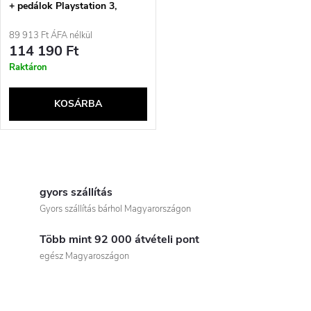
+ pedálok Playstation 3,
PlayStation 4 analóg USB 2.0
fekete
89 913 Ft ÁFA nélkül
114 190 Ft
Raktáron
KOSÁRBA
L
i
gyors szállítás
Gyors szállítás bárhol Magyarországon
s
Több mint 92 000 átvételi pont
t
egész Magyaroszágon
a
i