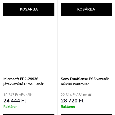
KOSÁRBA
KOSÁRBA
Microsoft EP2-29936
Sony DualSense PS5 vezeték
játékvezérlő Piros, Fehér
nélküli kontroller
Bluetooth Gamepad
Analóg/Digitális Android, PC,
19 247 Ft ÁFA nélkül
22 614 Ft ÁFA nélkül
Xbox One, Xbox Series S, Xbox
24 444 Ft
28 720 Ft
Series X, iOS
Raktáron
Raktáron