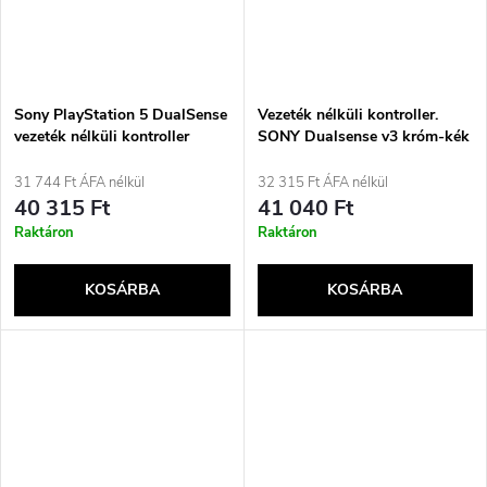
Sony PlayStation 5 DualSense
Vezeték nélküli kontroller.
vezeték nélküli kontroller
SONY Dualsense v3 króm-kék
limitált kiadás – 007 First
Light™ arany
31 744 Ft ÁFA nélkül
32 315 Ft ÁFA nélkül
40 315 Ft
41 040 Ft
Raktáron
Raktáron
KOSÁRBA
KOSÁRBA