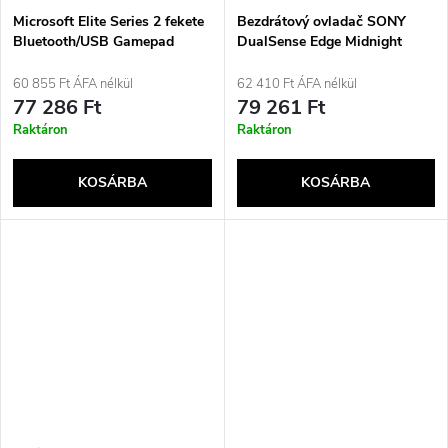
Microsoft Elite Series 2 fekete
Bezdrátový ovladač SONY
Bluetooth/USB Gamepad
DualSense Edge Midnight
Analóg/Digitális Android, PC,
Black
Xbox One, Xbox One X
60 855 Ft ÁFA nélkül
62 410 Ft ÁFA nélkül
77 286 Ft
79 261 Ft
Raktáron
Raktáron
KOSÁRBA
KOSÁRBA