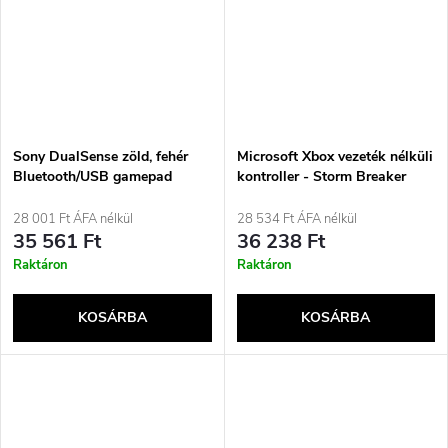
Sony DualSense zöld, fehér
Microsoft Xbox vezeték nélküli
Bluetooth/USB gamepad
kontroller - Storm Breaker
analóg/digitális PlayStation 5
Special Edition fekete, fehér
Bluetooth gamepad
28 001 Ft ÁFA nélkül
28 534 Ft ÁFA nélkül
analóg/digitális Android, PC,
35 561 Ft
36 238 Ft
Xbox One, Xbox Series S, Xbox
Raktáron
Raktáron
Series X, iOS
KOSÁRBA
KOSÁRBA