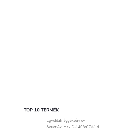
TOP 10 TERMÉK
Egyoldali lágyéksérv öv
&quot;Axilmax O-1408/CZA/L/L