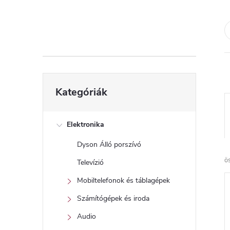
d
a
l
s
Kategóriák
Kategóriák
átugrása
ó
p
Elektronika
Dyson Álló porszívó
a
ö
Televízió
n
Mobiltelefonok és táblagépek
Számítógépek és iroda
e
Audio