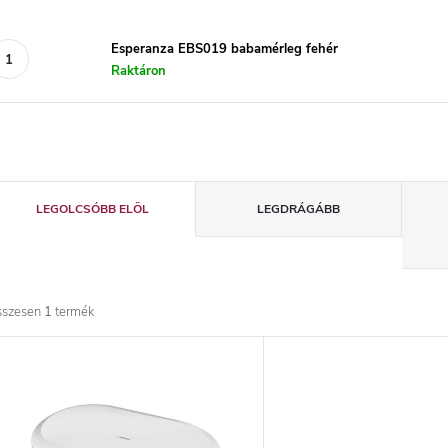
Esperanza EBS019 babamérleg fehér
Raktáron
T
LEGOLCSÓBB ELÖL
LEGDRÁGÁBB
e
r
sszesen
1
termék
m
T
é
e