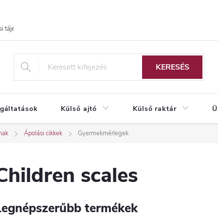
i tájékoztató
KERESÉS
lgáltatások
Külső ajtó
Külső raktár
Ü
nak
Ápolási cikkek
Gyermekmérlegek
Children scales
Legnépszerűbb termékek