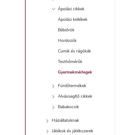
Ápolási cikkek
l
Ápolási kellékek
Bébiőrök
Hordozók
Cumik és rágókák
Testhőmérők
i
Gyermekmérlegek
Fürdőtermékek
Alvássegítő cikkek
Babakocsik
Háziállatoknak
Játékok és játékszerek