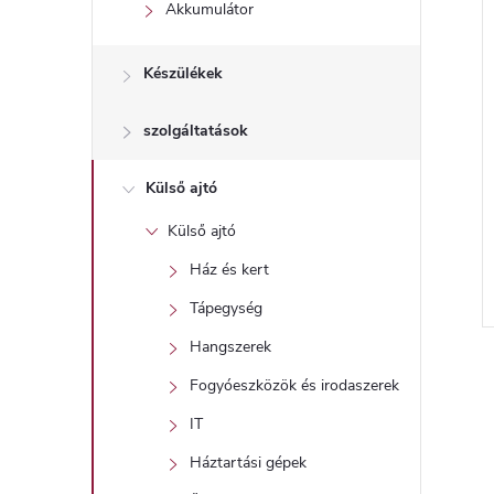
l
Akkumulátor
Készülékek
szolgáltatások
Külső ajtó
Külső ajtó
Ház és kert
Tápegység
l
Hangszerek
i
Fogyóeszközök és irodaszerek
IT
i
Háztartási gépek