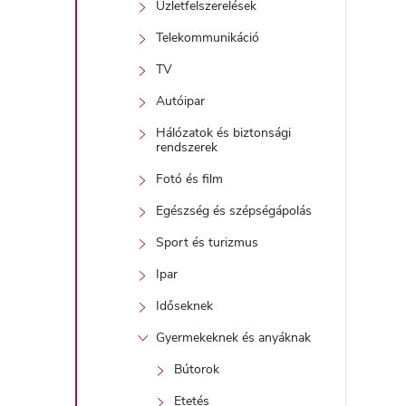
Üzletfelszerelések
t
Telekommunikáció
TV
j
Autóipar
i
Hálózatok és biztonsági
r
rendszerek
Fotó és film
Egészség és szépségápolás
Sport és turizmus
Ipar
í
Időseknek
t
Gyermekeknek és anyáknak
Bútorok
Etetés