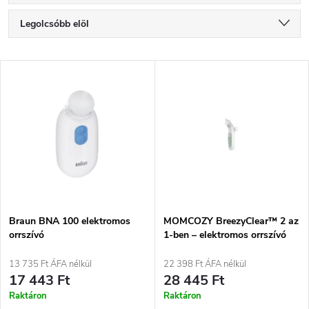
T
Legolcsóbb elöl
e
Legdrágább
T
Legnépszerűbb termékek
r
e
ABC szerint
m
r
é
m
k
é
e
Braun BNA 100 elektromos
MOMCOZY BreezyClear™ 2 az
orrszívó
1-ben – elektromos orrszívó
k
permetező és szívó funkcióval
k
13 735 Ft ÁFA nélkül
22 398 Ft ÁFA nélkül
e
17 443 Ft
28 445 Ft
r
Raktáron
Raktáron