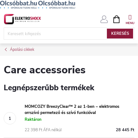
Ugrás
KOSÁR
a
fő
KERESÉS
tartalomhoz
Ápolási cikkek
Care accessories
Legnépszerűbb termékek
MOMCOZY BreezyClear™ 2 az 1-ben – elektromos
orrszívó permetező és szívó funkcióval
Raktáron
22 398 Ft ÁFA nélkül
28 445 Ft