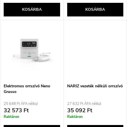
k
e
KOSÁRBA
KOSÁRBA
l
n
i
d
s
e
t
z
á
é
j
Elektromos orrszívó Neno
NARIZ vezeték nélküli orrszívó
s
Grasso
a
25 648 Ft ÁFA nélkül
27 632 Ft ÁFA nélkül
e
32 573 Ft
35 092 Ft
Raktáron
Raktáron