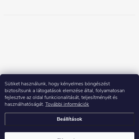
Sütiket használunk, hogy kényelmes böngészést
biztosítsunk a látogatások elemzése által, folyamatosan
fejlesztve az oldal funkcionalitását, teljesítményét és
használhatóságát.
További információk
Beállítások
Copyright 2026
Elektroshock.hu
. Minden jog fenntartva.