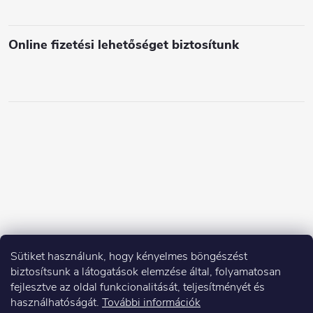
e
i
Online fizetési lehetőséget biztosítunk
Sütiket használunk, hogy kényelmes böngészést
biztosítsunk a látogatások elemzése által, folyamatosan
fejlesztve az oldal funkcionalitását, teljesítményét és
használhatóságát.
További információk