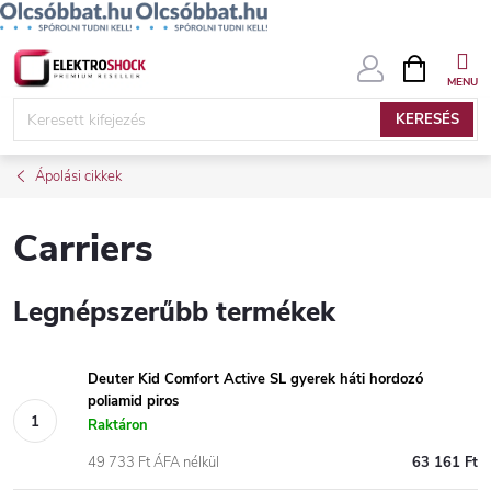
Ugrás
KOSÁR
a
fő
KERESÉS
tartalomhoz
Ápolási cikkek
Carriers
Legnépszerűbb termékek
Deuter Kid Comfort Active SL gyerek háti hordozó
poliamid piros
Raktáron
49 733 Ft ÁFA nélkül
63 161 Ft