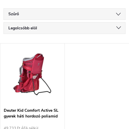
Szűrő
T
Legolcsóbb elöl
e
Legdrágább
T
Legnépszerűbb termékek
r
e
ABC szerint
m
r
é
m
k
é
e
Deuter Kid Comfort Active SL
gyerek háti hordozó poliamid
k
piros
49 733 Ft ÁFA nélkül