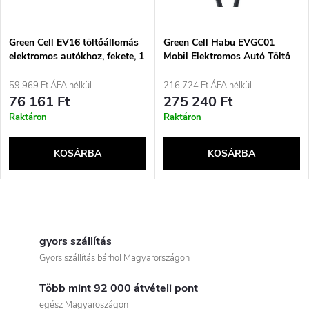
m
k
é
e
Green Cell EV16 töltőállomás
Green Cell Habu EVGC01
elektromos autókhoz, fekete, 1
Mobil Elektromos Autó Töltő
k
beépített LCD kijelzővel
11 kW 7 m 2-es Típusú CEE
k
Fali Doboz Fekete
59 969 Ft ÁFA nélkül
216 724 Ft ÁFA nélkül
e
76 161 Ft
275 240 Ft
r
Raktáron
Raktáron
k
e
KOSÁRBA
KOSÁRBA
l
n
i
L
d
s
i
gyors szállítás
e
Gyors szállítás bárhol Magyarországon
t
s
z
Több mint 92 000 átvételi pont
t
egész Magyaroszágon