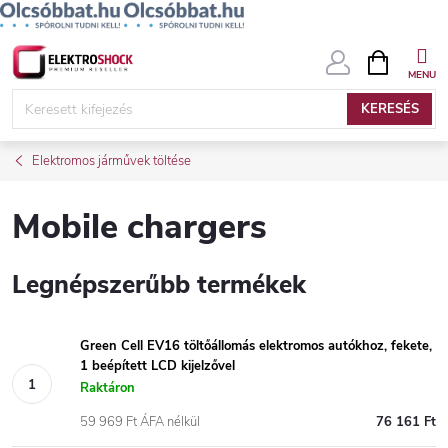
Ugrás
KOSÁR
a
fő
KERESÉS
tartalomhoz
Elektromos járművek töltése
Mobile chargers
Legnépszerűbb termékek
Green Cell EV16 töltőállomás elektromos autókhoz, fekete,
1 beépített LCD kijelzővel
Raktáron
59 969 Ft ÁFA nélkül
76 161 Ft