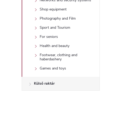
i
Networks and security systems
Shop equipment
Photography and Film
Sport and Tourism
For seniors
Health and beauty
Footwear, clothing and
haberdashery
Games and toys
Külső raktár