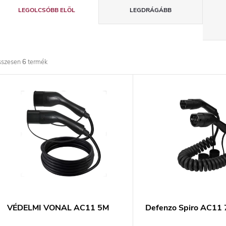
T
LEGOLCSÓBB ELÖL
LEGDRÁGÁBB
e
r
sszesen
6
termék
m
T
é
e
k
r
e
m
k
é
r
k
VÉDELMI VONAL AC11 5M
Defenzo Spiro AC11