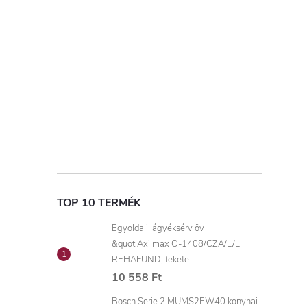
TOP 10 TERMÉK
Egyoldali lágyéksérv öv
&quot;Axilmax O-1408/CZA/L/L
REHAFUND, fekete
10 558 Ft
Bosch Serie 2 MUMS2EW40 konyhai