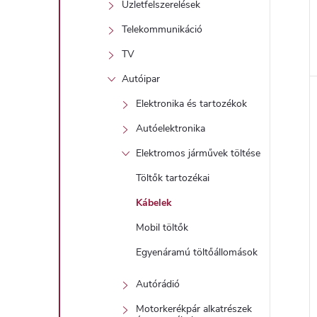
Üzletfelszerelések
Telekommunikáció
TV
l
Autóipar
Elektronika és tartozékok
i
Autóelektronika
Elektromos járművek töltése
Töltők tartozékai
Kábelek
Mobil töltők
j
Egyenáramú töltőállomások
Autórádió
Motorkerékpár alkatrészek