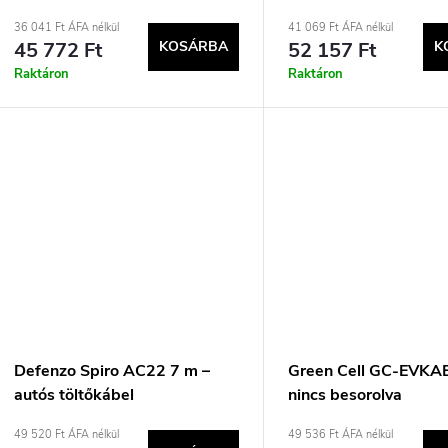
e
e
36 041 Ft ÁFA nélkül
41 069 Ft ÁFA nélkül
45 772 Ft
KOSÁRBA
52 157 Ft
K
n
k
Raktáron
Raktáron
d
e
z
s
é
t
s
á
e
Defenzo Spiro AC22 7 m –
Green Cell GC-EVK
autós töltőkábel
nincs besorolva
a
49 520 Ft ÁFA nélkül
49 536 Ft ÁFA nélkül