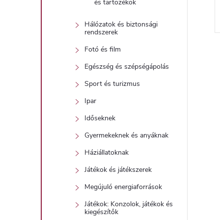
és tartozékok
Hálózatok és biztonsági
rendszerek
Fotó és film
Egészség és szépségápolás
i
Sport és turizmus
Ipar
Időseknek
t
Gyermekeknek és anyáknak
Háziállatoknak
i
Játékok és játékszerek
r
Megújuló energiaforrások
Játékok: Konzolok, játékok és
kiegészítők