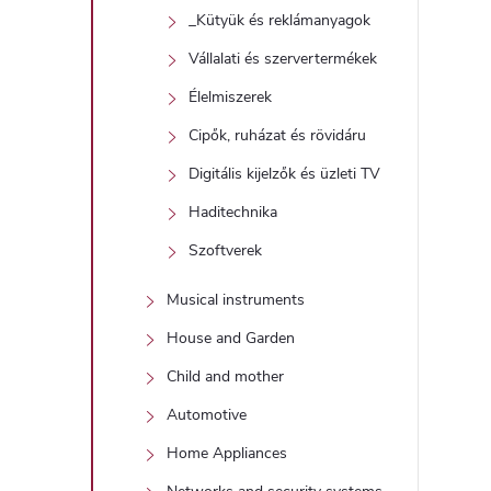
_Kütyük és reklámanyagok
Vállalati és szervertermékek
í
Élelmiszerek
t
Cipők, ruházat és rövidáru
Digitális kijelzők és üzleti TV
Haditechnika
Szoftverek
Musical instruments
l
House and Garden
Child and mother
Automotive
Home Appliances