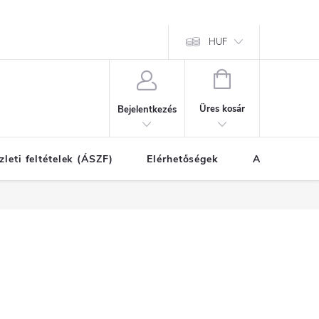
HUF
KOSÁR
Üres kosár
Bejelentkezés
zleti feltételek (ÁSZF)
Elérhetőségek
A vásárlás l