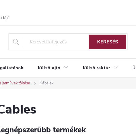
i tájékoztató
KERESÉS
lgáltatások
Külső ajtó
Külső raktár
Ü
 járművek töltése
Kábelek
Cables
Legnépszerűbb termékek