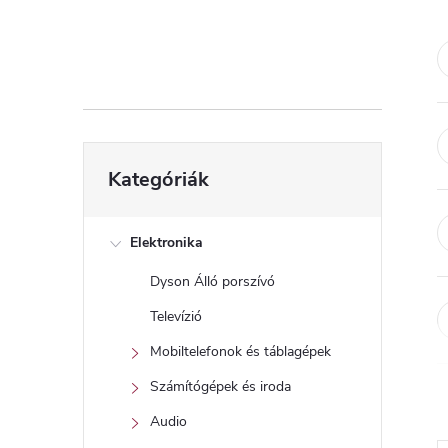
d
a
l
s
Kategóriák
Kategóriák
átugrása
ó
p
Elektronika
Dyson Álló porszívó
a
Televízió
n
Mobiltelefonok és táblagépek
Számítógépek és iroda
e
Audio