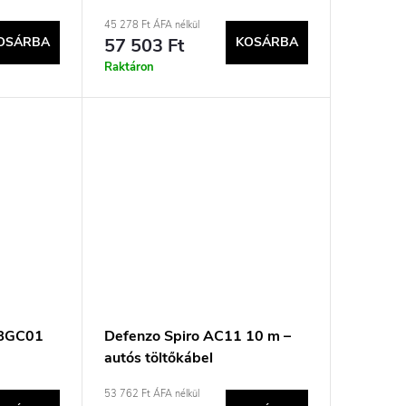
45 278 Ft ÁFA nélkül
OSÁRBA
57 503 Ft
KOSÁRBA
Raktáron
ABGC01
Defenzo Spiro AC11 10 m –
autós töltőkábel
53 762 Ft ÁFA nélkül