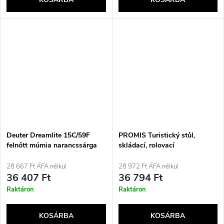
Deuter Dreamlite 15C/59F
PROMIS Turistický stůl,
felnőtt múmia narancssárga
skládací, rolovací
hátizsák
28 667 Ft ÁFA nélkül
28 972 Ft ÁFA nélkül
36 407 Ft
36 794 Ft
Raktáron
Raktáron
KOSÁRBA
KOSÁRBA