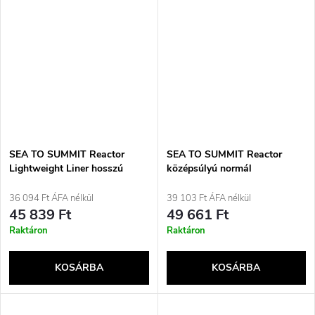
SEA TO SUMMIT Reactor
SEA TO SUMMIT Reactor
Lightweight Liner hosszú
középsúlyú normál
hálózsákbélés, ónszürke
hálózsákbetét
36 094 Ft ÁFA nélkül
39 103 Ft ÁFA nélkül
45 839 Ft
49 661 Ft
Raktáron
Raktáron
KOSÁRBA
KOSÁRBA