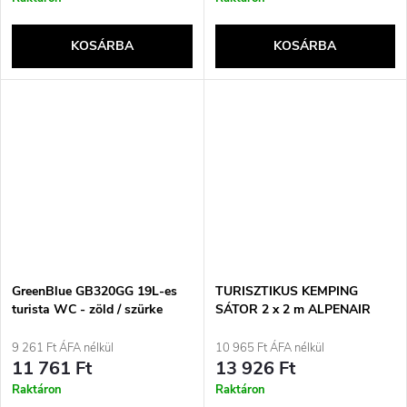
KOSÁRBA
KOSÁRBA
GreenBlue GB320GG 19L-es
TURISZTIKUS KEMPING
turista WC - zöld / szürke
SÁTOR 2 x 2 m ALPENAIR
PRO SZÚNYOGHÁLÓ
9 261 Ft ÁFA nélkül
10 965 Ft ÁFA nélkül
11 761 Ft
13 926 Ft
Raktáron
Raktáron