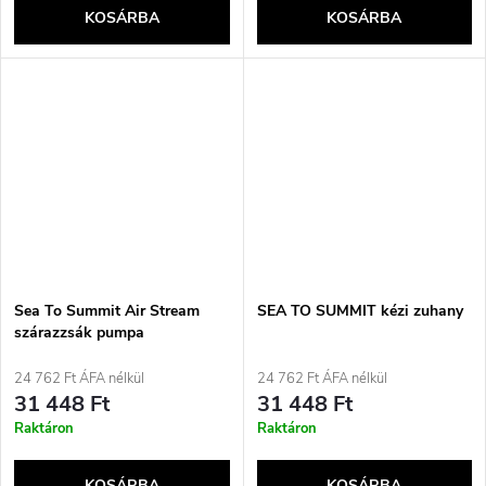
KOSÁRBA
KOSÁRBA
Sea To Summit Air Stream
SEA TO SUMMIT kézi zuhany
szárazzsák pumpa
narancssárga
24 762 Ft ÁFA nélkül
24 762 Ft ÁFA nélkül
31 448 Ft
31 448 Ft
Raktáron
Raktáron
KOSÁRBA
KOSÁRBA