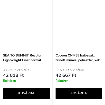
SEA TO SUMMIT Reactor
Cocoon CMM35 hálózsák,
Lightweight Liner normál
felnőtt múmia, poliészter, kék
hálózsákbélés, ónszürke
33 085 Ft ÁFA nélkül
33 596 Ft ÁFA nélkül
42 018 Ft
42 667 Ft
Raktáron
Raktáron
KOSÁRBA
KOSÁRBA