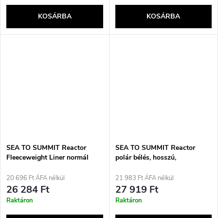
KOSÁRBA
KOSÁRBA
SEA TO SUMMIT Reactor
SEA TO SUMMIT Reactor
Fleeceweight Liner normál
polár bélés, hosszú,
hálózsákbetét, pikánspiros
pikánspiros
20 696 Ft ÁFA nélkül
21 983 Ft ÁFA nélkül
26 284 Ft
27 919 Ft
Raktáron
Raktáron