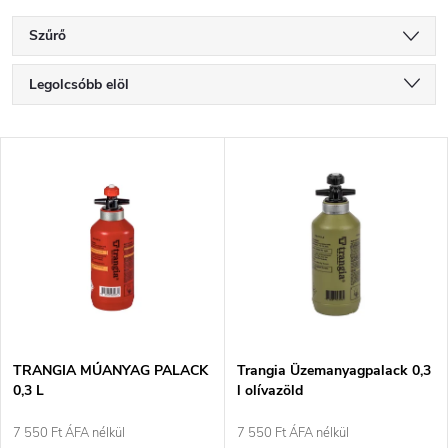
Szűrő
T
Legolcsóbb elöl
e
Legdrágább
T
Legnépszerűbb termékek
r
e
ABC szerint
m
r
é
m
k
é
e
TRANGIA MŰANYAG PALACK
Trangia Üzemanyagpalack 0,3
0,3 L
l olívazöld
k
k
7 550 Ft ÁFA nélkül
7 550 Ft ÁFA nélkül