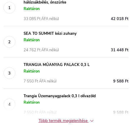
hálózsákbélés, ónszürke
Raktáron
33 085 Ft ÁFA nélkül
42 018 Ft
SEA TO SUMMIT kézi zuhany
Raktáron
24 762 Ft ÁFA nélkül
31 448 Ft
TRANGIA MŰANYAG PALACK 0,3 L
Raktáron
7 550 Ft ÁFA nélkül
9 588 Ft
Trangia Üzemanyagpalack 0,3 l olívazöld
Raktáron
7 550 Ft ÁFA nélkül
9 588 Ft
Több termék megjelenítése