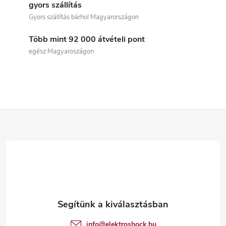
i
gyors szállítás
Gyors szállítás bárhol Magyarországon
s
Több mint 92 000 átvételi pont
t
egész Magyaroszágon
a
i
r
L
á
á
n
b
y
í
l
t
é
info
@
elektroshock.hu