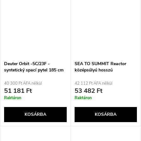
Deuter Orbit -5C/23F -
SEA TO SUMMIT Reactor
syntetický spací pytel 185 cm
középsúlyú hosszú
(Ivy/Ink)
hálózsákbetét
40 300 Ft ÁFA nélkül
42 112 Ft ÁFA nélkül
51 181 Ft
53 482 Ft
Raktáron
Raktáron
KOSÁRBA
KOSÁRBA