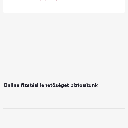
á
c
s
e
l
e
m
e
i
Online fizetési lehetőséget biztosítunk