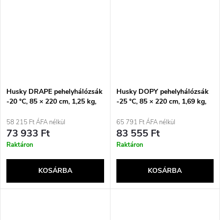
Husky DRAPE pehelyhálózsák
Husky DOPY pehelyhálózsák
-20 °C, 85 × 220 cm, 1,25 kg,
-25 °C, 85 × 220 cm, 1,69 kg,
kék
kékesszürke
58 215 Ft ÁFA nélkül
65 791 Ft ÁFA nélkül
73 933 Ft
83 555 Ft
Raktáron
Raktáron
KOSÁRBA
KOSÁRBA