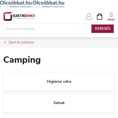
Ugrás
KOSÁR
a
fő
KERESÉS
tartalomhoz
Sport és turizmus
Camping
Higiéniai célra
Sátrak