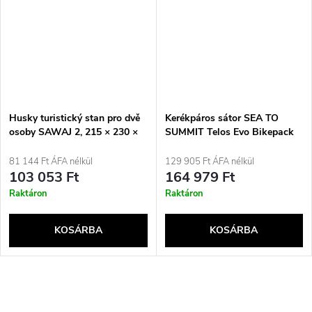
Husky turistický stan pro dvě
Kerékpáros sátor SEA TO
osoby SAWAJ 2, 215 × 230 ×
SUMMIT Telos Evo Bikepack
120 cm, 2,2 kg, zelený
Tarragon
81 144 Ft ÁFA nélkül
129 905 Ft ÁFA nélkül
103 053 Ft
164 979 Ft
Raktáron
Raktáron
KOSÁRBA
KOSÁRBA
L