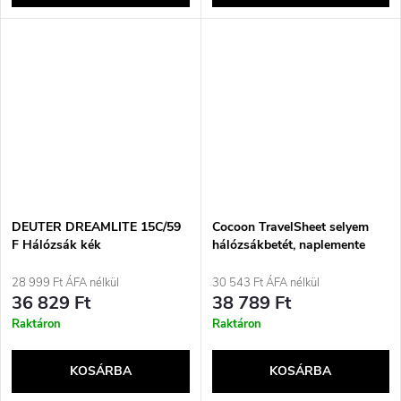
DEUTER DREAMLITE 15C/59
Cocoon TravelSheet selyem
F Hálózsák kék
hálózsákbetét, naplemente
sárga
28 999 Ft ÁFA nélkül
30 543 Ft ÁFA nélkül
36 829 Ft
38 789 Ft
Raktáron
Raktáron
KOSÁRBA
KOSÁRBA