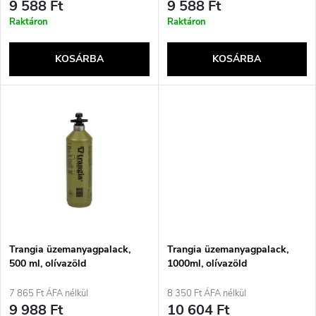
e
9 588 Ft
9 588 Ft
r
Raktáron
Raktáron
k
e
KOSÁRBA
KOSÁRBA
l
n
i
d
s
e
t
z
á
é
j
Trangia üzemanyagpalack,
Trangia üzemanyagpalack,
s
500 ml, olívazöld
1000ml, olívazöld
a
7 865 Ft ÁFA nélkül
8 350 Ft ÁFA nélkül
e
9 988 Ft
10 604 Ft