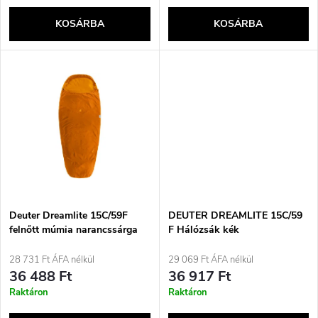
k
e
KOSÁRBA
KOSÁRBA
l
n
i
d
s
e
t
z
á
é
j
Deuter Dreamlite 15C/59F
DEUTER DREAMLITE 15C/59
s
felnőtt múmia narancssárga
F Hálózsák kék
hátizsák
a
28 731 Ft ÁFA nélkül
29 069 Ft ÁFA nélkül
e
36 488 Ft
36 917 Ft
Raktáron
Raktáron