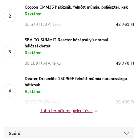
Cocoon CMM35 hálózsák, felnőtt múmia, poliészter, kék
Raktáron
33 670 Ft ÁFA nélkül
42 761 Ft
SEA TO SUMMIT Reactor középsúlyú normál
hálózsákbetét
Raktáron
39 189 Ft ÁFA nélkül
49 770 Ft
Deuter Dreamlite 15C/59F felnőtt múmia narancssárga
hátizsák
Raktáron
28 731 Ft ÁFA nélkül
36 488 Ft
Több termék megjelenítése
Szűrő