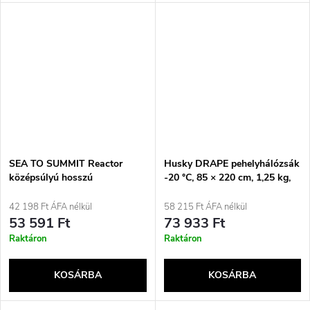
SEA TO SUMMIT Reactor
Husky DRAPE pehelyhálózsák
középsúlyú hosszú
-20 °C, 85 × 220 cm, 1,25 kg,
hálózsákbetét
kék
42 198 Ft ÁFA nélkül
58 215 Ft ÁFA nélkül
53 591 Ft
73 933 Ft
Raktáron
Raktáron
KOSÁRBA
KOSÁRBA