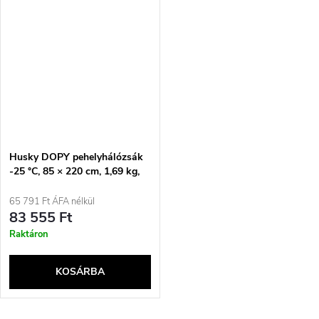
Husky DOPY pehelyhálózsák
-25 °C, 85 × 220 cm, 1,69 kg,
kékesszürke
65 791 Ft ÁFA nélkül
83 555 Ft
Raktáron
KOSÁRBA