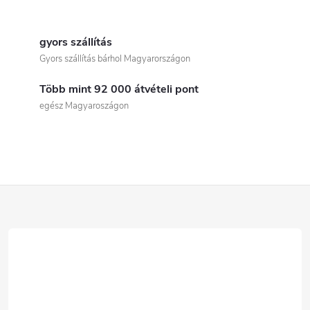
L
i
gyors szállítás
Gyors szállítás bárhol Magyarországon
s
Több mint 92 000 átvételi pont
t
egész Magyaroszágon
a
i
r
L
á
á
n
b
y
í
l