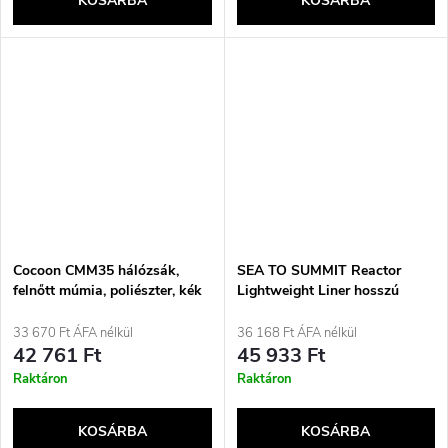
KOSÁRBA
KOSÁRBA
Cocoon CMM35 hálózsák,
SEA TO SUMMIT Reactor
felnőtt múmia, poliészter, kék
Lightweight Liner hosszú
hálózsákbélés, ónszürke
33 670 Ft ÁFA nélkül
36 168 Ft ÁFA nélkül
42 761 Ft
45 933 Ft
Raktáron
Raktáron
KOSÁRBA
KOSÁRBA