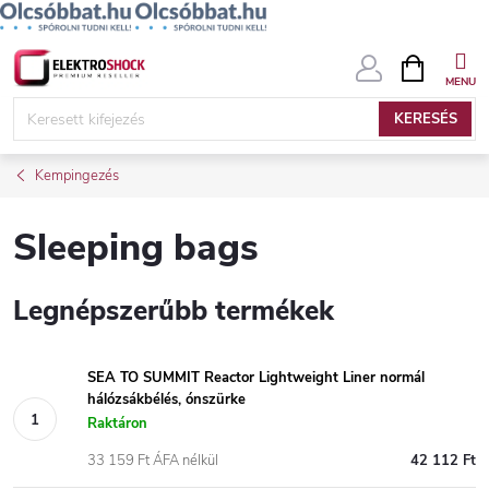
Ugrás
KOSÁR
a
fő
KERESÉS
tartalomhoz
Kempingezés
Sleeping bags
Legnépszerűbb termékek
SEA TO SUMMIT Reactor Lightweight Liner normál
hálózsákbélés, ónszürke
Raktáron
33 159 Ft ÁFA nélkül
42 112 Ft