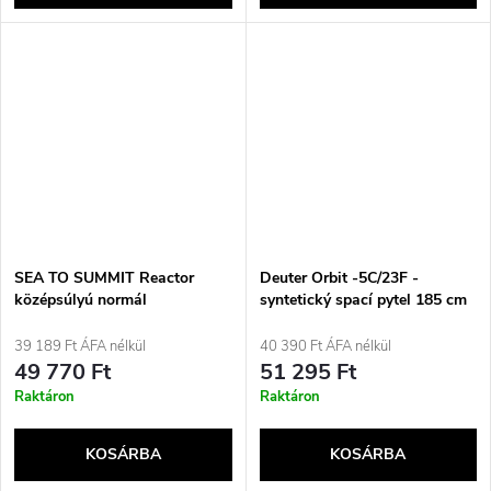
SEA TO SUMMIT Reactor
Deuter Orbit -5C/23F -
középsúlyú normál
syntetický spací pytel 185 cm
hálózsákbetét
(Ivy/Ink)
39 189 Ft ÁFA nélkül
40 390 Ft ÁFA nélkül
49 770 Ft
51 295 Ft
Raktáron
Raktáron
KOSÁRBA
KOSÁRBA