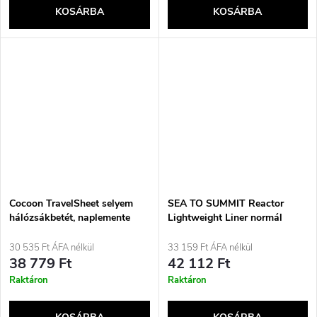
KOSÁRBA
KOSÁRBA
Cocoon TravelSheet selyem
SEA TO SUMMIT Reactor
hálózsákbetét, naplemente
Lightweight Liner normál
sárga
hálózsákbélés, ónszürke
30 535 Ft ÁFA nélkül
33 159 Ft ÁFA nélkül
38 779 Ft
42 112 Ft
Raktáron
Raktáron