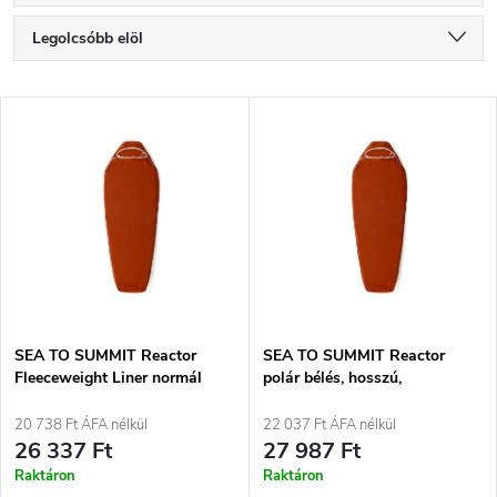
T
Legolcsóbb elöl
e
Legdrágább
T
Legnépszerűbb termékek
r
e
ABC szerint
m
r
é
m
k
é
e
SEA TO SUMMIT Reactor
SEA TO SUMMIT Reactor
Fleeceweight Liner normál
polár bélés, hosszú,
k
hálózsákbetét, pikánspiros
pikánspiros
k
20 738 Ft ÁFA nélkül
22 037 Ft ÁFA nélkül
e
26 337 Ft
27 987 Ft
r
Raktáron
Raktáron