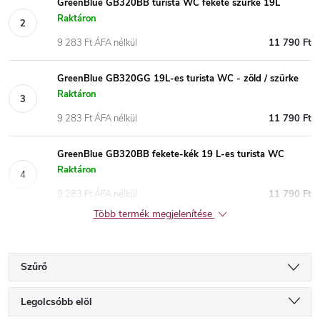
GreenBlue GB320BB turista WC fekete szürke 19L
Raktáron
9 283 Ft ÁFA nélkül
11 790 Ft
GreenBlue GB320GG 19L-es turista WC - zöld / szürke
Raktáron
9 283 Ft ÁFA nélkül
11 790 Ft
GreenBlue GB320BB fekete-kék 19 L-es turista WC
Raktáron
9 283 Ft ÁFA nélkül
11 790 Ft
Több termék megjelenítése
Szűrő
T
Legolcsóbb elöl