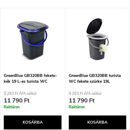
e
Legdrágább
T
Legnépszerűbb termékek
r
e
ABC szerint
m
r
é
m
k
é
e
GreenBlue GB320BB fekete-
GreenBlue GB320BB turista
kék 19 L-es turista WC
WC fekete szürke 19L
k
k
9 283 Ft ÁFA nélkül
9 283 Ft ÁFA nélkül
e
11 790 Ft
11 790 Ft
r
Raktáron
Raktáron
k
e
KOSÁRBA
KOSÁRBA