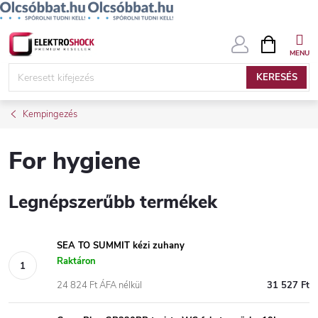
Ugrás
KOSÁR
a
fő
KERESÉS
tartalomhoz
Kempingezés
For hygiene
Legnépszerűbb termékek
SEA TO SUMMIT kézi zuhany
Raktáron
24 824 Ft ÁFA nélkül
31 527 Ft