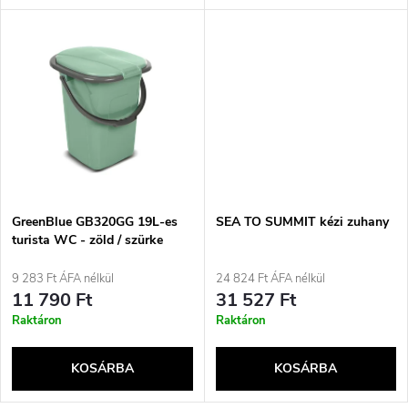
l
n
i
d
s
e
t
z
á
é
j
GreenBlue GB320GG 19L-es
SEA TO SUMMIT kézi zuhany
s
turista WC - zöld / szürke
a
9 283 Ft ÁFA nélkül
24 824 Ft ÁFA nélkül
e
11 790 Ft
31 527 Ft
Raktáron
Raktáron
KOSÁRBA
KOSÁRBA