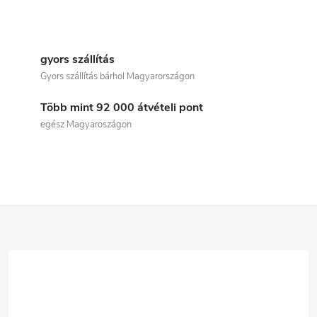
L
i
gyors szállítás
Gyors szállítás bárhol Magyarországon
s
Több mint 92 000 átvételi pont
t
egész Magyaroszágon
a
i
r
L
á
á
n
b
y