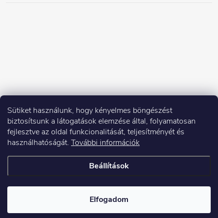
Sütiket használunk, hogy kényelmes böngészést
biztosítsunk a látogatások elemzése által, folyamatosan
fejlesztve az oldal funkcionalitását, teljesítményét és
használhatóságát.
További információk
Beállítások
Copyright 2026
Elektroshock.hu
. Minden jog fenntartva.
Elfogadom
Shoptet készítette