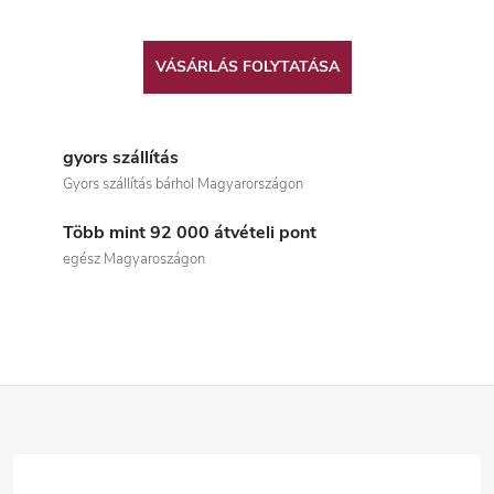
VÁSÁRLÁS FOLYTATÁSA
gyors szállítás
Gyors szállítás bárhol Magyarországon
Több mint 92 000 átvételi pont
egész Magyaroszágon
L
á