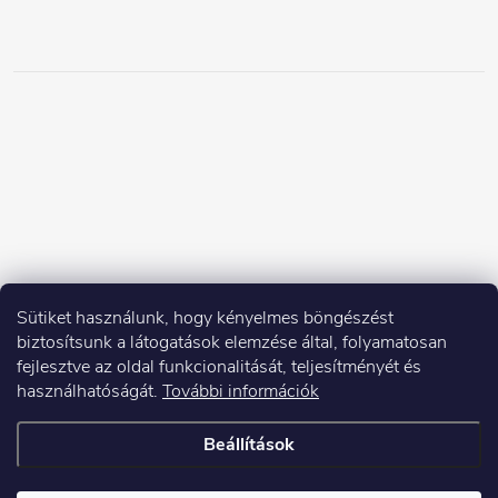
Sütiket használunk, hogy kényelmes böngészést
biztosítsunk a látogatások elemzése által, folyamatosan
fejlesztve az oldal funkcionalitását, teljesítményét és
használhatóságát.
További információk
Beállítások
Copyright 2026
Elektroshock.hu
. Minden jog fenntartva.