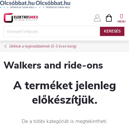
Ugrás
KOSÁR
a
fő
KERESÉS
tartalomhoz
Játékok a legkisebbeknek (0-3 éves korig)
Walkers and ride-ons
A terméket jelenleg
előkészítjük.
De a többi kategóriát is megtekintheti.