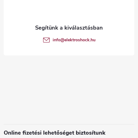
b
l
é
info
@
elektroshock.hu
c
Online fizetési lehetőséget biztosítunk