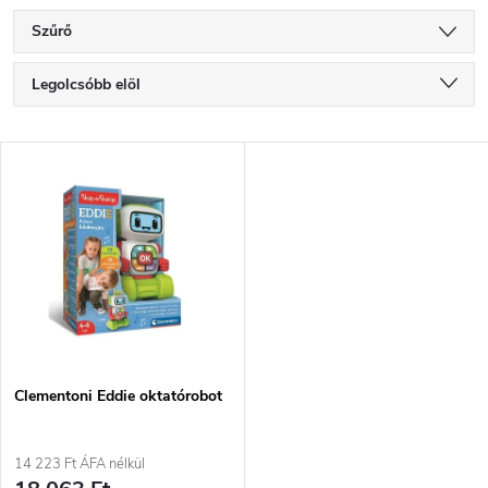
Szűrő
T
Legolcsóbb elöl
e
Legdrágább
T
Legnépszerűbb termékek
r
e
ABC szerint
m
r
é
m
k
é
e
Clementoni Eddie oktatórobot
k
k
14 223 Ft ÁFA nélkül