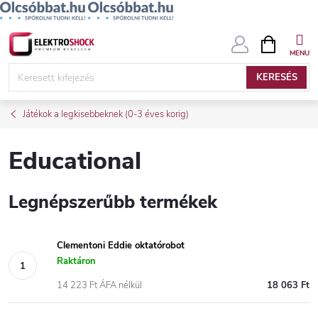
Ugrás
KOSÁR
a
fő
KERESÉS
tartalomhoz
Játékok a legkisebbeknek (0-3 éves korig)
Educational
Legnépszerűbb termékek
Clementoni Eddie oktatórobot
Raktáron
14 223 Ft ÁFA nélkül
18 063 Ft