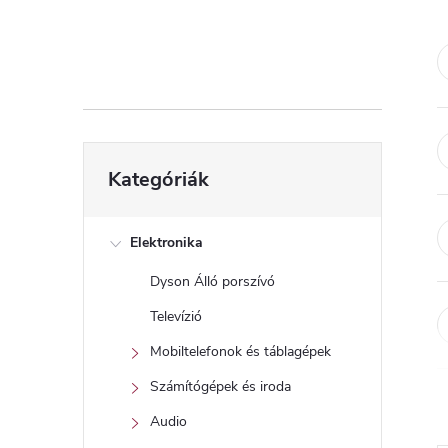
d
a
l
s
Kategóriák
Kategóriák
átugrása
ó
p
Elektronika
Dyson Álló porszívó
a
Televízió
n
Mobiltelefonok és táblagépek
Számítógépek és iroda
e
Audio