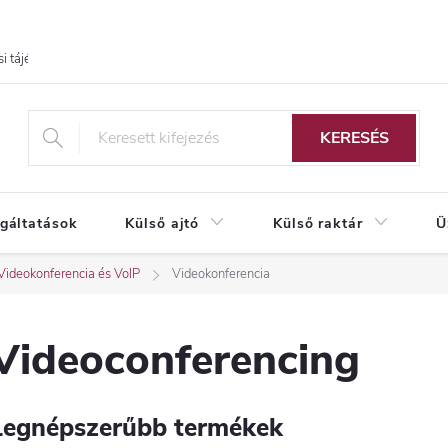
i tájékoztató
KERESÉS
lgáltatások
Külső ajtó
Külső raktár
Ü
Videokonferencia és VoIP
Videokonferencia
Videoconferencing
Legnépszerűbb termékek