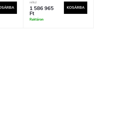
nélkül
dszer
1 586 965
OSÁRBA
KOSÁRBA
Ft
Raktáron