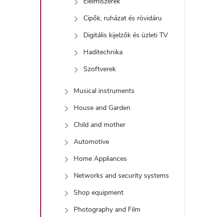
Élelmiszerek
Cipők, ruházat és rövidáru
Digitális kijelzők és üzleti TV
Haditechnika
í
Szoftverek
t
Musical instruments
House and Garden
Child and mother
Automotive
l
Home Appliances
Networks and security systems
Shop equipment
Photography and Film