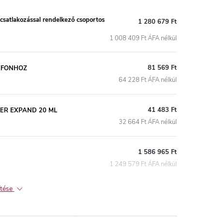
csatlakozással rendelkező csoportos
1 280 679 Ft
1 008 409 Ft ÁFA nélkül
81 569 Ft
EFONHOZ
64 228 Ft ÁFA nélkül
41 483 Ft
ER EXPAND 20 ML
32 664 Ft ÁFA nélkül
1 586 965 Ft
1 249 579 Ft ÁFA nélkül
ítése