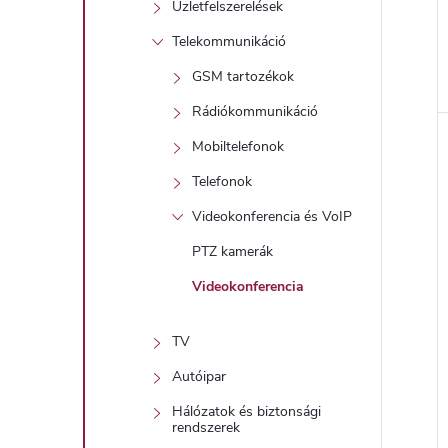
Üzletfelszerelések
Telekommunikáció
GSM tartozékok
l
Rádiókommunikáció
Mobiltelefonok
i
Telefonok
Videokonferencia és VoIP
PTZ kamerák
Videokonferencia
TV
j
Autóipar
Hálózatok és biztonsági
rendszerek