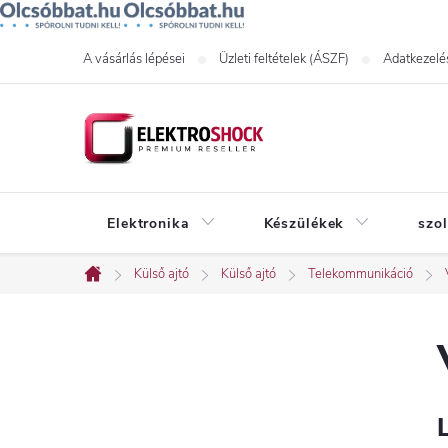
Ugrás
A vásárlás lépései
Üzleti feltételek (ÁSZF)
Adatkezelés
a
fő
tartalomhoz
Elektronika
Készülékek
szo
Külső ajtó
Külső ajtó
Telekommunikáció
Kezdőlap
O
l