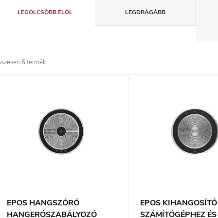
T
LEGOLCSÓBB ELÖL
LEGDRÁGÁBB
e
r
sszesen
6
termék
m
T
é
e
k
r
e
m
k
é
r
k
EPOS HANGSZÓRÓ
EPOS KIHANGOSÍTÓ
HANGERŐSZABÁLYOZÓ
SZÁMÍTÓGÉPHEZ ÉS