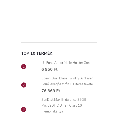
TOP 10 TERMÉK
UleFone Armor Molle Holster Green
6 950 Ft
Cosori Dual Blaze TwinFry Air Fryer
Forró levegős fritőz 10 literes fekete
76 369 Ft
SanDisk Max Endurance 32GB
MicroSDHC UHS-I Class 10
memóriakártya