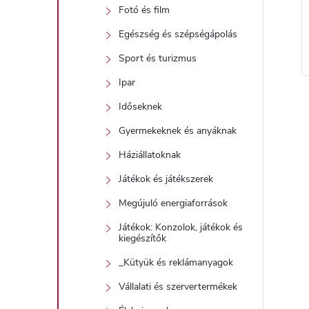
Fotó és film
Egészség és szépségápolás
Sport és turizmus
Ipar
Időseknek
Gyermekeknek és anyáknak
i
Háziállatoknak
Játékok és játékszerek
t
Megújuló energiaforrások
Játékok: Konzolok, játékok és
kiegészítők
i
_Kütyük és reklámanyagok
r
Vállalati és szervertermékek