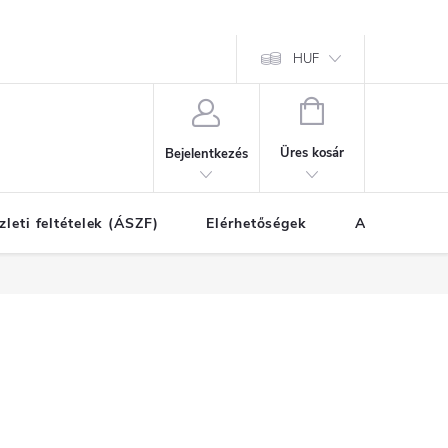
HUF
KOSÁR
Üres kosár
Bejelentkezés
zleti feltételek (ÁSZF)
Elérhetőségek
A vásárlás l